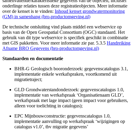
samenvattende/karakteristieke gegevens van de objecten, inclusief
onderlinge relaties tussen deze registratieobjecten. Meer informatie
over de kenset is te vinden:
Inhoud kenset grondwatermonitoring
(GM) in samenhang (bro-productomgeving.nl)
De technische ontsluiting vind plaats middel een webservice op
basis van de Open Geospatial Consortium (OGC) standaard. Het
gebruik van dit type webservice is specifiek geschikt in combinatie
met GIS pakketten. Voor meer informatie zie par. 5.3.5
Handreiking
Afname BRO Gegevens (bro-productomgeving.nl)
Standaarden en documentatie
BHR-G Geologisch booronderzoek: gegevenscatalogus 3.1,
implementatie enkele werkafspraken, voortkomend uit
migratietraject;
GLD Grondwaterstandonderzoek: gegevenscatalogus 1.0,
implementatie van werkafspraak ‘Organisatienaam GLD’,
werkafspraak met lage impact (geen impact voor gebruikers,
alleen voor toelichting in catalogus);
EPC Mijnbouwconstructie: gegevenscatalogus 1.0,
implementatie aanvulling op werkafspraak ‘wijzigingen op
catalogus v1.0’, tbv migratie gegevens’