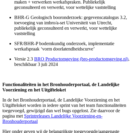
maken + verwerken werkafspraken. Publiekelijk
geconsulteerd en verwerkt, voor wettelijke vaststelling
BHR-G Geologisch booronderzoek: gegevenscatalogus 3.2,
toevoeging van imbro/a-set Universiteit van Utrecht,
publiekelijk geconsulteerd en verwerkt, voor wettelijke
vaststelling
SFR/BHR-P bodemkundig onderzoek, implementatie
werkafspraak ‘vorm doorlatendheidscurve’
Versie 2.3
BRO Productomgeving (bro-productomgeving.nl)
,
beschikbaar 3 juli 2024
Functionaliteiten in het Bronhouderportaal, de Landelijke
Voorziening en het Uitgifteloket
In de het Bronhouderportaal, de Landelijke Voorziening en het
Uitgifteloket worden in iedere sprint van het team functionaliteiten
toegevoegd, gewijzigd dan wel bugs opgelost. Zie daarvoor de
pagina met
Sprintreleases Landelijke Voorziening-en-
Bronhouderportaal
Hier onder geven wij de belangrijkste toegevoegde/aangepaste