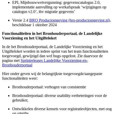
EPL Mijnbouwwetvergunning: gegevenscatalogus 2.0,
implementatie aanvulling op werkafspraak ‘wijzigingen op
catalogus v2.0’, tbv migratie gegevens’
Versie 2.4
BRO Productomgeving (bro-productomgeving.nl)
,
beschikbaar 1 oktober 2024
Functionaliteiten in het Bronhouderportaal, de Landelijke
Voorziening en het Uitgifteloket
In de het Bronhouderportaal, de Landelijke Voorziening en het
Uitgifteloket worden in iedere sprint van het team functionaliteiten
toegevoegd, gewijzigd dan wel bugs opgelost. Zie daarvoor de
pagina met
Sprintreleases Landelijke Voorziening-en-
Bronhouderportaal
Hier onder geven wij de belangrijkste toegevoegde/aangepaste
functionaliteiten weer:
Bronhouderportaal: verhogen van consistentie
Bronhouderportaal: diverse usability-verbeteringen voor de
gebruiker,
Ontwikkelen diverse kensets voor registratieobjecten, met oog
op uitgifte,