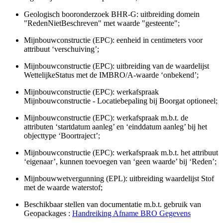
Geologisch booronderzoek BHR-G: uitbreiding domein
"RedenNietBeschreven" met waarde "gesteente";
Mijnbouwconstructie (EPC): eenheid in centimeters voor
attribuut ‘verschuiving’;
Mijnbouwconstructie (EPC): uitbreiding van de waardelijst
WettelijkeStatus met de IMBRO/A-waarde ‘onbekend’;
Mijnbouwconstructie (EPC): werkafspraak
Mijnbouwconstructie - Locatiebepaling bij Boorgat optioneel;
Mijnbouwconstructie (EPC): werkafspraak m.b.t. de
attributen ‘startdatum aanleg’ en ‘einddatum aanleg’ bij het
objecttype ‘Boortraject’;
Mijnbouwconstructie (EPC): werkafspraak m.b.t. het attribuut
‘eigenaar’, kunnen toevoegen van ‘geen waarde’ bij ‘Reden’;
Mijnbouwwetvergunning (EPL): uitbreiding waardelijst Stof
met de waarde waterstof;
Beschikbaar stellen van documentatie m.b.t. gebruik van
Geopackages :
Handreiking Afname BRO Gegevens