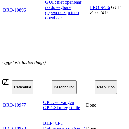
GUF: niet openbaar
raadpleegbare
BRO-9436
GUF
BRO-10896
gegevens zijn toch
v1.0 T4 i2
openbaar
Opgeloste fouten (bugs)
Referentie
Beschrijving
Resolution
GPD: vervangen
BRO-10977
Done
GPD-Startregistratie
BHP: CPT
BRO-10928
Dubbelingen op 6 en 7
Done