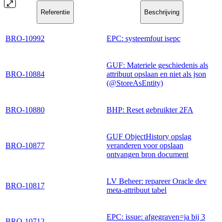
Referentie
Beschrijving
BRO-10992
EPC: systeemfout isepc
GUF: Materiele geschiedenis als
BRO-10884
attribuut opslaan en niet als json
(@StoreAsEntity)
BRO-10880
BHP: Reset gebruikter 2FA
GUF ObjectHistory opslag
BRO-10877
veranderen voor opslaan
ontvangen bron document
LV Beheer: repareer Oracle dev
BRO-10817
meta-attribuut tabel
EPC: issue: afgegraven=ja bij 3
BRO-10712