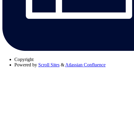
Copyright
Powered by
Scroll Sites
&
Atlassian Confluence