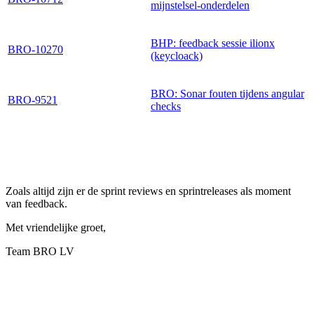
mijnstelsel-onderdelen
BHP: feedback sessie ilionx
BRO-10270
(keycloack)
BRO: Sonar fouten tijdens angular
BRO-9521
checks
Zoals altijd zijn er de sprint reviews en sprintreleases als moment
van feedback.
Met vriendelijke groet,
Team BRO LV