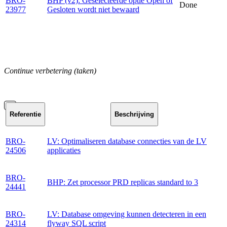
BRO-
BHP (v2): Geselecteerde optie Open of
Done
23977
Gesloten wordt niet bewaard
Continue verbetering (taken)
Referentie
Beschrijving
BRO-
LV: Optimaliseren database connecties van de LV
24506
applicaties
BRO-
BHP: Zet processor PRD replicas standard to 3
24441
BRO-
LV: Database omgeving kunnen detecteren in een
24314
flyway SQL script