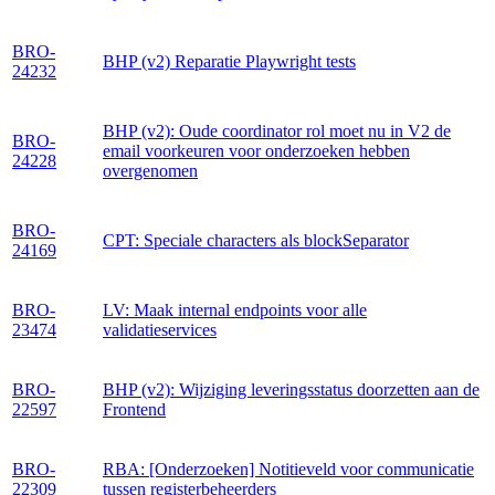
BRO-
BHP (v2) Reparatie Playwright tests
24232
BHP (v2): Oude coordinator rol moet nu in V2 de
BRO-
email voorkeuren voor onderzoeken hebben
24228
overgenomen
BRO-
CPT: Speciale characters als blockSeparator
24169
BRO-
LV: Maak internal endpoints voor alle
23474
validatieservices
BRO-
BHP (v2): Wijziging leveringsstatus doorzetten aan de
22597
Frontend
BRO-
RBA: [Onderzoeken] Notitieveld voor communicatie
22309
tussen registerbeheerders