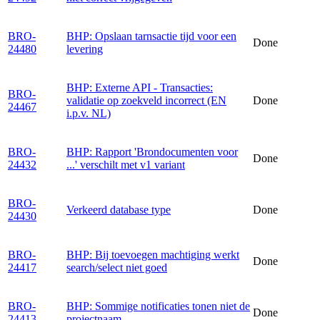
BRO-
BHP: Opslaan tarnsactie tijd voor een
Done
24480
levering
BHP: Externe API - Transacties:
BRO-
validatie op zoekveld incorrect (EN
Done
24467
i.p.v. NL)
BRO-
BHP: Rapport 'Brondocumenten voor
Done
24432
...' verschilt met v1 variant
BRO-
Verkeerd database type
Done
24430
BRO-
BHP: Bij toevoegen machtiging werkt
Done
24417
search/select niet goed
BRO-
BHP: Sommige notificaties tonen niet de
Done
24413
projectnaam