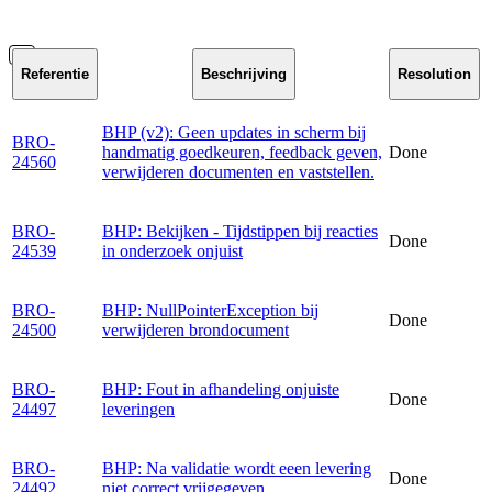
Referentie
Beschrijving
Resolution
BHP (v2): Geen updates in scherm bij
BRO-
handmatig goedkeuren, feedback geven,
Done
24560
verwijderen documenten en vaststellen.
BRO-
BHP: Bekijken - Tijdstippen bij reacties
Done
24539
in onderzoek onjuist
BRO-
BHP: NullPointerException bij
Done
24500
verwijderen brondocument
BRO-
BHP: Fout in afhandeling onjuiste
Done
24497
leveringen
BRO-
BHP: Na validatie wordt eeen levering
Done
24492
niet correct vrijgegeven