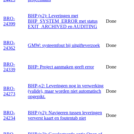
BHP (v2): Leveringen met
BRO-
BHP_SYSTEM_ERROR met status
Done
24399
EXIT_ARCHIVED en AUDITING
BRO-
GMW: systeemfout bij uitgifteverzoek
Done
24362
BRO-
BHP: Project aanmaken geeft error
Done
24339
BHP-v2: Leveringen nog in verwerking
BRO-
(valide), maar worden niet automatisch
Done
24273
opgepikt.
BRO-
BHP (v2): Navigeren tussen leveringen
Done
24234
ververst kaart en foutentab niet