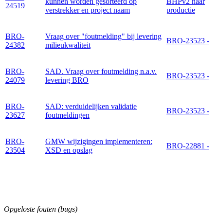
kunnen worden gesorteerd op
BHPv2 naar
24519
verstrekker en project naam
productie
BRO-
Vraag over "foutmelding" bij levering
BRO-23523 -
24382
milieukwaliteit
BRO-
SAD. Vraag over foutmelding n.a.v.
BRO-23523 -
24079
levering BRO
BRO-
SAD: verduidelijken validatie
BRO-23523 -
23627
foutmeldingen
BRO-
GMW wijzigingen implementeren:
BRO-22881 -
23504
XSD en opslag
Opgeloste fouten (bugs)