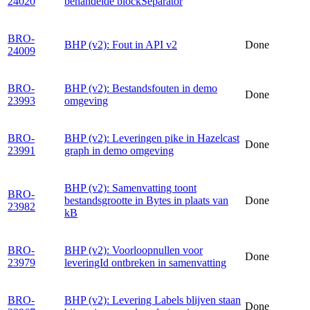
24020
behandelde blockSeparator
BRO-
BHP (v2): Fout in API v2
Done
24009
BRO-
BHP (v2): Bestandsfouten in demo
Done
23993
omgeving
BRO-
BHP (v2): Leveringen pike in Hazelcast
Done
23991
graph in demo omgeving
BHP (v2): Samenvatting toont
BRO-
bestandsgrootte in Bytes in plaats van
Done
23982
kB
BRO-
BHP (v2): Voorloopnullen voor
Done
23979
leveringId ontbreken in samenvatting
BRO-
BHP (v2): Levering Labels blijven staan
Done