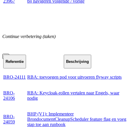
23967
bij navigeren volgende / vorige
Continue verbetering (taken)
Referentie
Beschrijving
BRO-24111
RBA: toevoegen pod voor uitvoeren flyway scripts
BRO-
RBA: Keycloak-rollen vertalen naar Engels, waar
24106
nodig
BHP (V1): Implementeer
BRO-
BrondocumentCleanupScheduler feature flag en voeg
24059
stap toe aan runbook