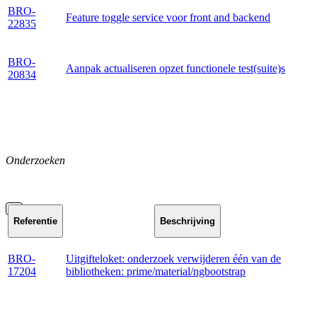
BRO-
Feature toggle service voor front and backend
22835
BRO-
Aanpak actualiseren opzet functionele test(suite)s
20834
Onderzoeken
Referentie
Beschrijving
BRO-
Uitgifteloket: onderzoek verwijderen één van de
17204
bibliotheken: prime/material/ngbootstrap