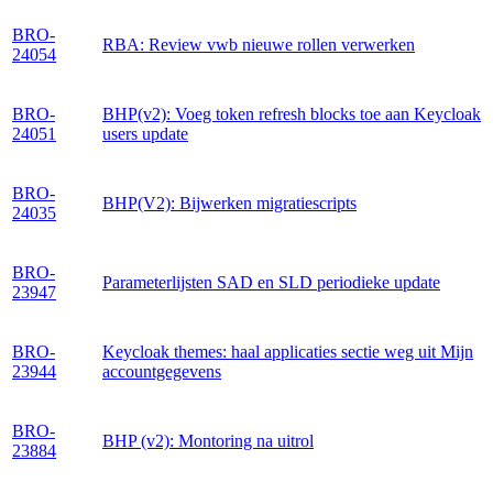
BRO-
RBA: Review vwb nieuwe rollen verwerken
24054
BRO-
BHP(v2): Voeg token refresh blocks toe aan Keycloak
24051
users update
BRO-
BHP(V2): Bijwerken migratiescripts
24035
BRO-
Parameterlijsten SAD en SLD periodieke update
23947
BRO-
Keycloak themes: haal applicaties sectie weg uit Mijn
23944
accountgegevens
BRO-
BHP (v2): Montoring na uitrol
23884