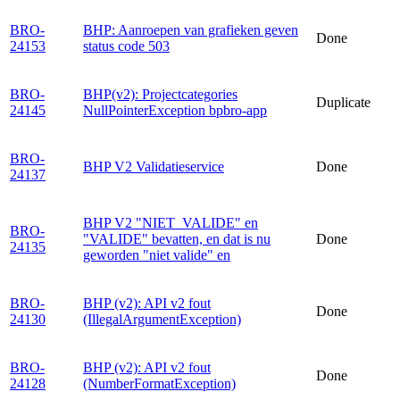
BRO-
BHP: Aanroepen van grafieken geven
Done
24153
status code 503
BRO-
BHP(v2): Projectcategories
Duplicate
24145
NullPointerException bpbro-app
BRO-
BHP V2 Validatieservice
Done
24137
BHP V2 "NIET_VALIDE" en
BRO-
"VALIDE" bevatten, en dat is nu
Done
24135
geworden "niet valide" en
BRO-
BHP (v2): API v2 fout
Done
24130
(IllegalArgumentException)
BRO-
BHP (v2): API v2 fout
Done
24128
(NumberFormatException)