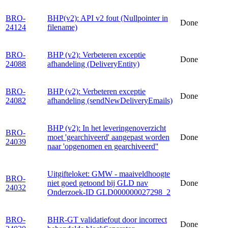
BRO-
BHP(v2): API v2 fout (Nullpointer in
Done
24124
filename)
BRO-
BHP (v2): Verbeteren exceptie
Done
24088
afhandeling (DeliveryEntity)
BRO-
BHP (v2): Verbeteren exceptie
Done
24082
afhandeling (sendNewDeliveryEmails)
BHP (v2): In het leveringenoverzicht
BRO-
moet 'gearchiveerd' aangepast worden
Done
24039
naar 'opgenomen en gearchiveerd''
Uitgifteloket: GMW - maaiveldhoogte
BRO-
niet goed getoond bij GLD nav
Done
24032
Onderzoek-ID GLD000000027298_2
BRO-
BHR-GT validatiefout door incorrect
Done