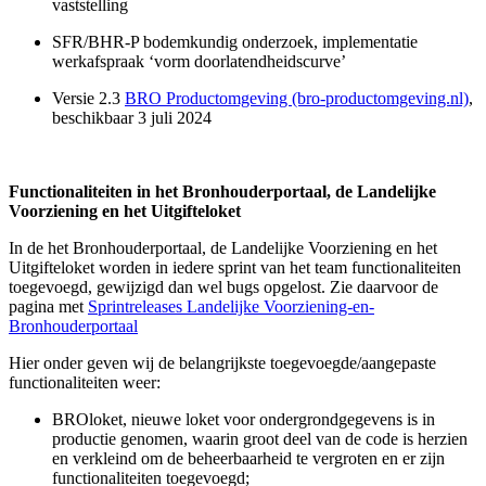
vaststelling
SFR/BHR-P bodemkundig onderzoek, implementatie
werkafspraak ‘vorm doorlatendheidscurve’
Versie 2.3
BRO Productomgeving (bro-productomgeving.nl)
,
beschikbaar 3 juli 2024
Functionaliteiten in het Bronhouderportaal, de Landelijke
Voorziening en het Uitgifteloket
In de het Bronhouderportaal, de Landelijke Voorziening en het
Uitgifteloket worden in iedere sprint van het team functionaliteiten
toegevoegd, gewijzigd dan wel bugs opgelost. Zie daarvoor de
pagina met
Sprintreleases Landelijke Voorziening-en-
Bronhouderportaal
Hier onder geven wij de belangrijkste toegevoegde/aangepaste
functionaliteiten weer:
BROloket, nieuwe loket voor ondergrondgegevens is in
productie genomen, waarin groot deel van de code is herzien
en verkleind om de beheerbaarheid te vergroten en er zijn
functionaliteiten toegevoegd;