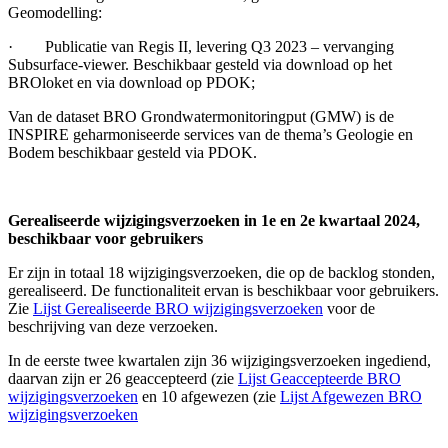
Geomodelling:
· Publicatie van Regis II, levering Q3 2023 – vervanging
Subsurface-viewer. Beschikbaar gesteld via download op het
BROloket en via download op PDOK;
Van de dataset BRO Grondwatermonitoringput (GMW) is de
INSPIRE geharmoniseerde services van de thema’s Geologie en
Bodem beschikbaar gesteld via PDOK.
Gerealiseerde wijzigingsverzoeken in 1e en 2e kwartaal 2024,
beschikbaar voor gebruikers
Er zijn in totaal 18 wijzigingsverzoeken, die op de backlog stonden,
gerealiseerd. De functionaliteit ervan is beschikbaar voor gebruikers.
Zie
Lijst Gerealiseerde BRO wijzigingsverzoeken
voor de
beschrijving van deze verzoeken.
In de eerste twee kwartalen zijn 36 wijzigingsverzoeken ingediend,
daarvan zijn er 26 geaccepteerd (zie
Lijst Geaccepteerde BRO
wijzigingsverzoeken
en 10 afgewezen (zie
Lijst Afgewezen BRO
wijzigingsverzoeken