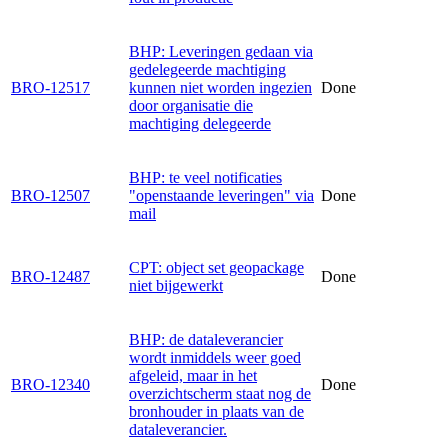
BHP: Leveringen gedaan via
gedelegeerde machtiging
BRO-12517
kunnen niet worden ingezien
Done
door organisatie die
machtiging delegeerde
BHP: te veel notificaties
BRO-12507
"openstaande leveringen" via
Done
mail
CPT: object set geopackage
BRO-12487
Done
niet bijgewerkt
BHP: de dataleverancier
wordt inmiddels weer goed
afgeleid, maar in het
BRO-12340
Done
overzichtscherm staat nog de
bronhouder in plaats van de
dataleverancier.