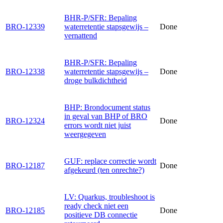
BHR-P/SFR: Bepaling
BRO-12339
waterretentie stapsgewijs –
Done
vernattend
BHR-P/SFR: Bepaling
BRO-12338
waterretentie stapsgewijs –
Done
droge bulkdichtheid
BHP: Brondocument status
in geval van BHP of BRO
BRO-12324
Done
errors wordt niet juist
weergegeven
GUF: replace correctie wordt
BRO-12187
Done
afgekeurd (ten onrechte?)
LV: Quarkus, troubleshoot is
ready check niet een
BRO-12185
Done
positieve DB connectie