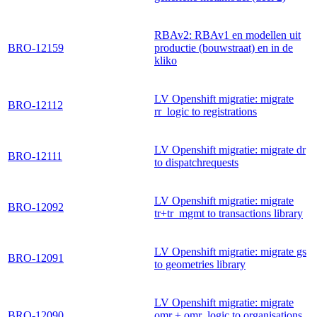
RBAv2: RBAv1 en modellen uit
BRO-12159
productie (bouwstraat) en in de
kliko
LV Openshift migratie: migrate
BRO-12112
rr_logic to registrations
LV Openshift migratie: migrate dr
BRO-12111
to dispatchrequests
LV Openshift migratie: migrate
BRO-12092
tr+tr_mgmt to transactions library
LV Openshift migratie: migrate gs
BRO-12091
to geometries library
LV Openshift migratie: migrate
BRO-12090
omr + omr_logic to organisations