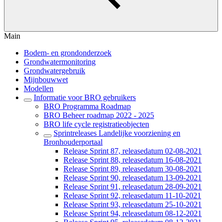
Main
Bodem- en grondonderzoek
Grondwatermonitoring
Grondwatergebruik
Mijnbouwwet
Modellen
Informatie voor BRO gebruikers
BRO Programma Roadmap
BRO Beheer roadmap 2022 - 2025
BRO life cycle registratieobjecten
Sprintreleases Landelijke voorziening en
Bronhouderportaal
Release Sprint 87, releasedatum 02-08-2021
Release Sprint 88, releasedatum 16-08-2021
Release Sprint 89, releasedatum 30-08-2021
Release Sprint 90, releasedatum 13-09-2021
Release Sprint 91, releasedatum 28-09-2021
Release Sprint 92, releasedatum 11-10-2021
Release Sprint 93, releasedatum 25-10-2021
Release Sprint 94, releasedatum 08-12-2021