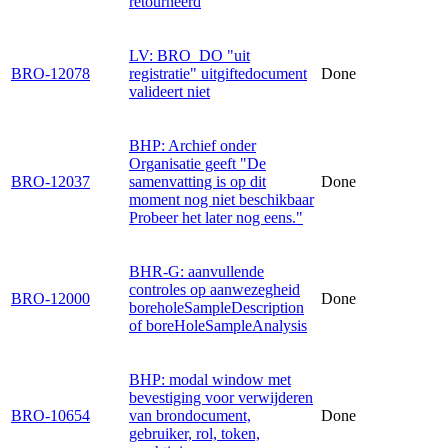
retourneerd
LV: BRO_DO "uit
BRO-12078
registratie" uitgiftedocument
Done
valideert niet
BHP: Archief onder
Organisatie geeft "De
BRO-12037
samenvatting is op dit
Done
moment nog niet beschikbaar
Probeer het later nog eens."
BHR-G: aanvullende
controles op aanwezegheid
BRO-12000
Done
boreholeSampleDescription
of boreHoleSampleAnalysis
BHP: modal window met
bevestiging voor verwijderen
BRO-10654
van brondocument,
Done
gebruiker, rol, token,