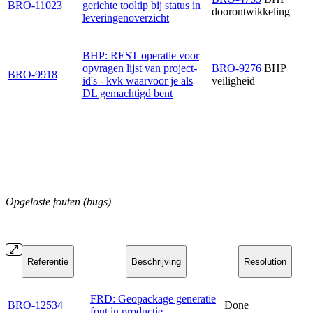
BRO-11023
gerichte tooltip bij status in
doorontwikkeling
leveringenoverzicht
BHP: REST operatie voor
opvragen lijst van project-
BRO-9276
BHP
BRO-9918
id's - kvk waarvoor je als
veiligheid
DL gemachtigd bent
Opgeloste fouten (bugs)
Referentie
Beschrijving
Resolution
FRD: Geopackage generatie
BRO-12534
Done
fout in productie