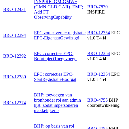
INSPIRE: GM-GMW+
(GMN,GLD,GAR)_EMF;
BRO-7830
BRO-12431
Add FT
INSPIRE
ObservingCapability
EPC zoutcaverne: registratie
BRO-12354
EPC
BRO-12394
EPC-EigenaarGewijzigd
v1.0 T4 i4
EPC: correcties EPC-
BRO-12354
EPC
BRO-12392
BoortrajectToegevoegd
v1.0 T4 i4
EPC: correcties EPC-
BRO-12354
EPC
BRO-12380
StartRegistratieBoorgat
v1.0 T4 i4
BHP: toevoegen van
bronhouder rol aan admin
BRO-4755
BHP
BRO-12374
lijst, zodat impersoneren
doorontwikkeling
makkelijker is
BHP: op basis van rol
BRO-4755
BHP