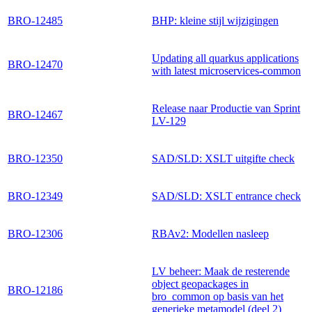
BRO-12485
BHP: kleine stijl wijzigingen
Updating all quarkus applications
BRO-12470
with latest microservices-common
Release naar Productie van Sprint
BRO-12467
LV-129
BRO-12350
SAD/SLD: XSLT uitgifte check
BRO-12349
SAD/SLD: XSLT entrance check
BRO-12306
RBAv2: Modellen nasleep
LV beheer: Maak de resterende
object geopackages in
BRO-12186
bro_common op basis van het
generieke metamodel (deel 2)