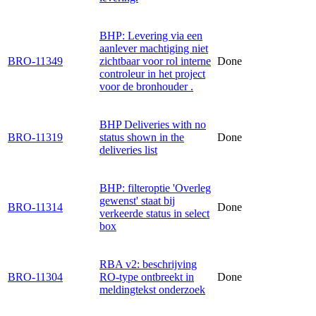
BHP: Levering via een
aanlever machtiging niet
BRO-11349
zichtbaar voor rol interne
Done
controleur in het project
voor de bronhouder .
BHP Deliveries with no
BRO-11319
status shown in the
Done
deliveries list
BHP: filteroptie 'Overleg
gewenst' staat bij
BRO-11314
Done
verkeerde status in select
box
RBA v2: beschrijving
BRO-11304
RO-type ontbreekt in
Done
meldingtekst onderzoek