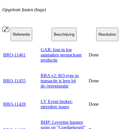
Opgeloste fouten (bugs)
Referentie
Beschrijving
Resolution
GAR: fout in log
BRO-11461
aanmaken geopackage
Done
productie
RBA v2: RO-type in
BRO-11455
transactie is leeg bij
Done
de-/reregistratie
LV Event broker:
BRO-11428
Done
meerdere issues
BHP: Levering hangen
soms op "Goedgekeurd"