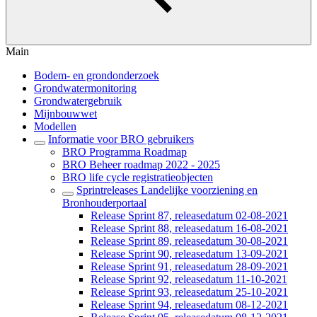
Main
Bodem- en grondonderzoek
Grondwatermonitoring
Grondwatergebruik
Mijnbouwwet
Modellen
Informatie voor BRO gebruikers
BRO Programma Roadmap
BRO Beheer roadmap 2022 - 2025
BRO life cycle registratieobjecten
Sprintreleases Landelijke voorziening en
Bronhouderportaal
Release Sprint 87, releasedatum 02-08-2021
Release Sprint 88, releasedatum 16-08-2021
Release Sprint 89, releasedatum 30-08-2021
Release Sprint 90, releasedatum 13-09-2021
Release Sprint 91, releasedatum 28-09-2021
Release Sprint 92, releasedatum 11-10-2021
Release Sprint 93, releasedatum 25-10-2021
Release Sprint 94, releasedatum 08-12-2021