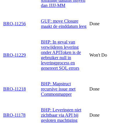
sommige datums blijven
dan JJJJ-MM
GUF: move Closure
BRO-11256
Done
maakt de einddatum leeg
BHP: In geval van
verwijderen levering
onder APIToken is de
BRO-11229
Won't Do
gebruiker null in
leveringprocess en
genereert SQL errors
BHP: Mapstruct
BRO-11218
recursive issue met
Done
Commonmapper
BHP: Leveringen niet
BRO-11178
zichtbaar via API bij
Done
gesloten machtiging