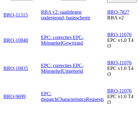
RBA v2: raadplegen
BRO-7827
BRO-11315
ondergrond, basisscherm
RBA v2
BRO-11076
EPC: correcties EPC-
BRO-10840
EPC v1.0 T4
MijnstelselGewijzigd
i3
BRO-11076
EPC: correcties EPC-
BRO-10835
EPC v1.0 T4
MijnstelselUitgebreid
i3
BRO-11076
EPC:
BRO-9699
EPC v1.0 T4
dispatchCharacteristicsRequests
i3