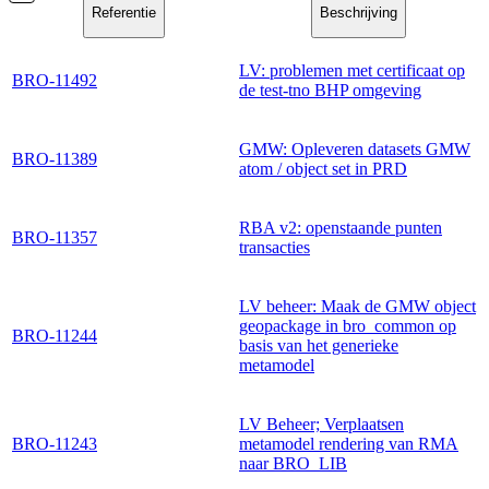
Referentie
Beschrijving
LV: problemen met certificaat op
BRO-11492
de test-tno BHP omgeving
GMW: Opleveren datasets GMW
BRO-11389
atom / object set in PRD
RBA v2: openstaande punten
BRO-11357
transacties
LV beheer: Maak de GMW object
geopackage in bro_common op
BRO-11244
basis van het generieke
metamodel
LV Beheer; Verplaatsen
BRO-11243
metamodel rendering van RMA
naar BRO_LIB