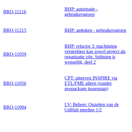
BHP: autorisatie -
BRO-11216
gebruikersgroep
BRO-11215
BHP: apitoken - gebruikersgroep
BHP: refactor 3: machtiging
verstrekker kan zowel project als
BRO-11059
organisatie zijn. Splitsing is
wenselijk, deel 2
CPT: uitgeven INSPIRE via
BRO-11056
ETL/FME alleen (zonder
geopackage tussenstap)
LV: Beheer: Opzetten van de
BRO-11004
GitHub pipeline 1/2