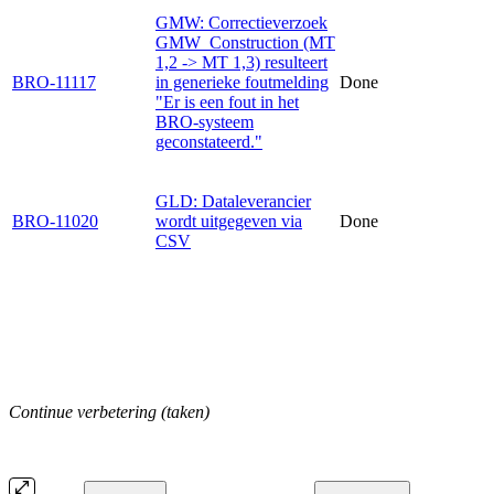
GMW: Correctieverzoek
GMW_Construction (MT
1,2 -> MT 1,3) resulteert
BRO-11117
in generieke foutmelding
Done
"Er is een fout in het
BRO-systeem
geconstateerd."
GLD: Dataleverancier
BRO-11020
wordt uitgegeven via
Done
CSV
Continue verbetering (taken)