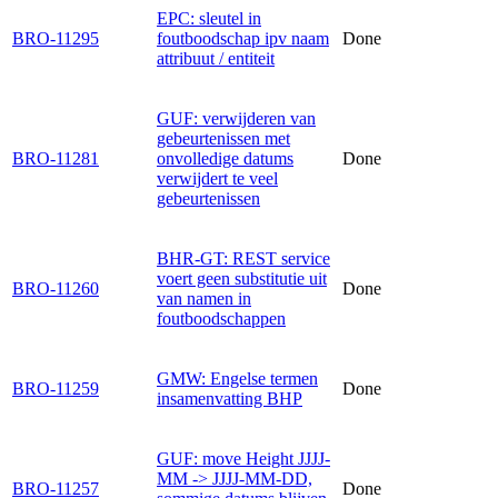
EPC: sleutel in
BRO-11295
foutboodschap ipv naam
Done
attribuut / entiteit
GUF: verwijderen van
gebeurtenissen met
BRO-11281
onvolledige datums
Done
verwijdert te veel
gebeurtenissen
BHR-GT: REST service
voert geen substitutie uit
BRO-11260
Done
van namen in
foutboodschappen
GMW: Engelse termen
BRO-11259
Done
insamenvatting BHP
GUF: move Height JJJJ-
MM -> JJJJ-MM-DD,
BRO-11257
Done