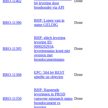
BRO-11402
Done
bij levering door
bronhouder via API
BHP: Lopen vast in
BRO-11396
Done
status GELDIG
BHP: glitch levering
levering ID:
0000292934,
BRO-11395
Done
leveringstatus komt niet
overeen met
brondocumentstatus
EPC: 504 bij REST
BRO-11368
Done
uitgifte op objecten
BHP: Hangende
leveringen in PROD
BRO-11350
vanwege mismatch status
Done
brondocument vs
levering.