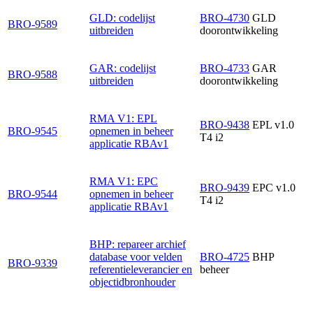
GLD: codelijst
BRO-4730
GLD
BRO-9589
uitbreiden
doorontwikkeling
GAR: codelijst
BRO-4733
GAR
BRO-9588
uitbreiden
doorontwikkeling
RMA V1: EPL
BRO-9438
EPL v1.0
BRO-9545
opnemen in beheer
T4 i2
applicatie RBAv1
RMA V1: EPC
BRO-9439
EPC v1.0
BRO-9544
opnemen in beheer
T4 i2
applicatie RBAv1
BHP: repareer archief
database voor velden
BRO-4725
BHP
BRO-9339
referentieleverancier en
beheer
objectidbronhouder