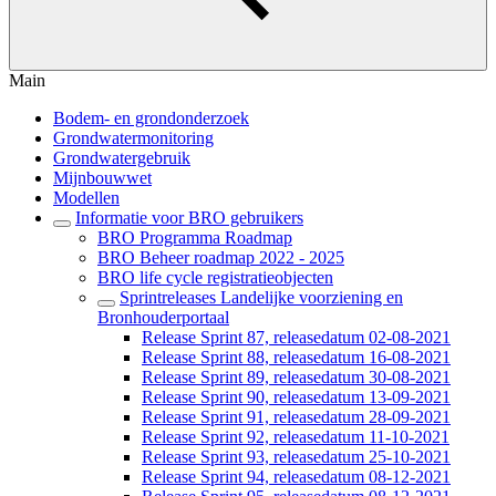
Main
Bodem- en grondonderzoek
Grondwatermonitoring
Grondwatergebruik
Mijnbouwwet
Modellen
Informatie voor BRO gebruikers
BRO Programma Roadmap
BRO Beheer roadmap 2022 - 2025
BRO life cycle registratieobjecten
Sprintreleases Landelijke voorziening en
Bronhouderportaal
Release Sprint 87, releasedatum 02-08-2021
Release Sprint 88, releasedatum 16-08-2021
Release Sprint 89, releasedatum 30-08-2021
Release Sprint 90, releasedatum 13-09-2021
Release Sprint 91, releasedatum 28-09-2021
Release Sprint 92, releasedatum 11-10-2021
Release Sprint 93, releasedatum 25-10-2021
Release Sprint 94, releasedatum 08-12-2021