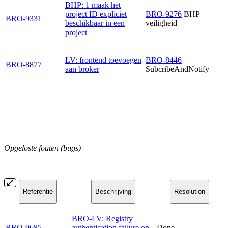
BHP: 1 maak het
project ID expliciet
BRO-9276
BHP
BRO-9331
beschikbaar in een
veiligheid
project
LV: frontend toevoegen
BRO-8446
BRO-8877
aan broker
SubcribeAndNotify
Opgeloste fouten (bugs)
Referentie
Beschrijving
Resolution
BRO-LV: Registry
BRO-9685
authentication failure op
Done