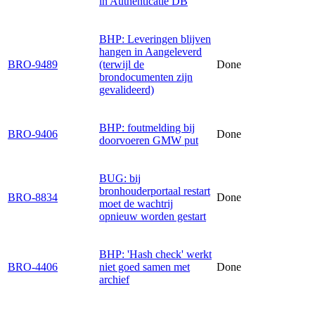
in Authenticatie DB
BHP: Leveringen blijven
hangen in Aangeleverd
BRO-9489
(terwijl de
Done
brondocumenten zijn
gevalideerd)
BHP: foutmelding bij
BRO-9406
Done
doorvoeren GMW put
BUG: bij
bronhouderportaal restart
BRO-8834
Done
moet de wachtrij
opnieuw worden gestart
BHP: 'Hash check' werkt
BRO-4406
niet goed samen met
Done
archief