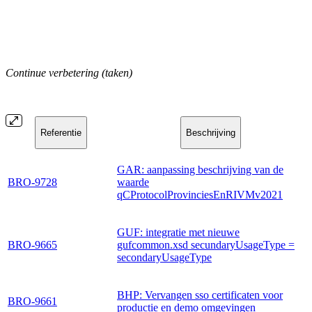
Continue verbetering (taken)
Referentie
Beschrijving
GAR: aanpassing beschrijving van de
BRO-9728
waarde
qCProtocolProvinciesEnRIVMv2021
GUF: integratie met nieuwe
BRO-9665
gufcommon.xsd secundaryUsageType =
secondaryUsageType
BHP: Vervangen sso certificaten voor
BRO-9661
productie en demo omgevingen