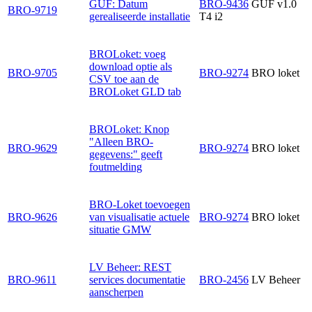
GUF: Datum
BRO-9436
GUF v1.0
BRO-9719
gerealiseerde installatie
T4 i2
BROLoket: voeg
download optie als
BRO-9705
BRO-9274
BRO loket
CSV toe aan de
BROLoket GLD tab
BROLoket: Knop
"Alleen BRO-
BRO-9629
BRO-9274
BRO loket
gegevens:" geeft
foutmelding
BRO-Loket toevoegen
BRO-9626
van visualisatie actuele
BRO-9274
BRO loket
situatie GMW
LV Beheer: REST
BRO-9611
services documentatie
BRO-2456
LV Beheer
aanscherpen