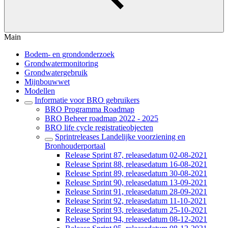
Main
Bodem- en grondonderzoek
Grondwatermonitoring
Grondwatergebruik
Mijnbouwwet
Modellen
Informatie voor BRO gebruikers
BRO Programma Roadmap
BRO Beheer roadmap 2022 - 2025
BRO life cycle registratieobjecten
Sprintreleases Landelijke voorziening en
Bronhouderportaal
Release Sprint 87, releasedatum 02-08-2021
Release Sprint 88, releasedatum 16-08-2021
Release Sprint 89, releasedatum 30-08-2021
Release Sprint 90, releasedatum 13-09-2021
Release Sprint 91, releasedatum 28-09-2021
Release Sprint 92, releasedatum 11-10-2021
Release Sprint 93, releasedatum 25-10-2021
Release Sprint 94, releasedatum 08-12-2021