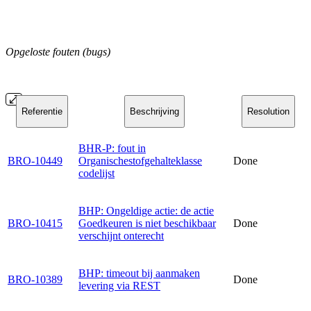
Opgeloste fouten (bugs)
Referentie
Beschrijving
Resolution
BHR-P: fout in
BRO-10449
Organischestofgehalteklasse
Done
codelijst
BHP: Ongeldige actie: de actie
BRO-10415
Goedkeuren is niet beschikbaar
Done
verschijnt onterecht
BHP: timeout bij aanmaken
BRO-10389
Done
levering via REST