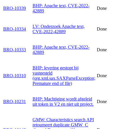
BHP: Apache text, CVE-2022-
BRO-10339
Done
42889
LV: Onderzoek Apache text,
BRO-10334
Done
CVE-2022-42889
BHP: Apache text, CVE-2022-
BRO-10333
Done
42889
BHP: levering gestopt bij
vastgesteld
BRO-10310
Done
(org.xml.sax.SAXParseException;
Premature end of file)
BHP: Machtiging wordt afgeleid
BRO-10231
Done
uit token in V2 en niet uit project.
GMW: Characteristics search API
retourneert duplicate GMW_C