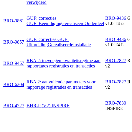
verwijderd
GUF: correcties
BRO-9436
G
BRO-9861
GUF_BeeindigingGerealiseerdOnderdeel
v1.0 T4 i2
GUF: correcties GUF-
BRO-9436
G
BRO-9857
UitbreidingGerealiseerdeInstallatie
v1.0 T4 i2
RBA 2: toevoegen kwaliteitsregime aan
BRO-7827
R
BRO-9457
rapportages registraties en transacties
v2
RBA 2: aanvullende parameters voor
BRO-7827
R
BRO-6204
rapporage registraties en transacties
v2
BRO-7830
BRO-4727
BHR-P (V2) INSPIRE
INSPIRE