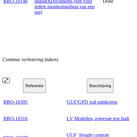
BRO-10148
dispatchDocuments (één voor
Done
iedere monitoringsbuis van een
put)
Continue verbetering (taken)
Referentie
Beschrijving
BRO-10395
GUF/GPD xsd publiceren
BRO-10316
LV Modellen, regressie test faalt
GUF_Height controle