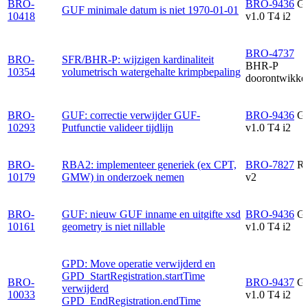
BRO-
BRO-9436
G
GUF minimale datum is niet 1970-01-01
10418
v1.0 T4 i2
BRO-4737
BRO-
SFR/BHR-P: wijzigen kardinaliteit
BHR-P
10354
volumetrisch watergehalte krimpbepaling
doorontwikkel
BRO-
GUF: correctie verwijder GUF-
BRO-9436
G
10293
Putfunctie valideer tijdlijn
v1.0 T4 i2
BRO-
RBA2: implementeer generiek (ex CPT,
BRO-7827
R
10179
GMW) in onderzoek nemen
v2
BRO-
GUF: nieuw GUF inname en uitgifte xsd
BRO-9436
G
10161
geometry is niet nillable
v1.0 T4 i2
GPD: Move operatie verwijderd en
GPD_StartRegistration.startTime
BRO-
BRO-9437
G
verwijderd
10033
v1.0 T4 i2
GPD_EndRegistration.endTime