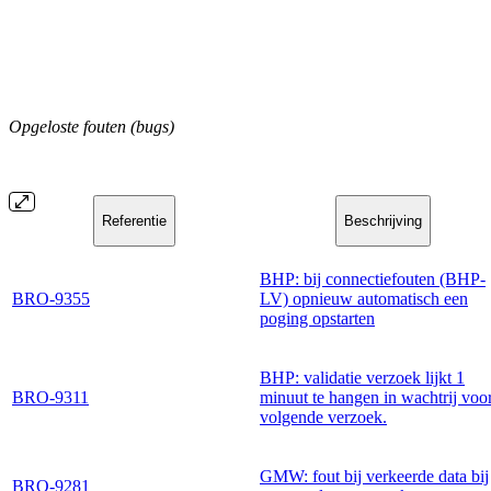
Opgeloste fouten (bugs)
Referentie
Beschrijving
BHP: bij connectiefouten (BHP-
BRO-9355
LV) opnieuw automatisch een
poging opstarten
BHP: validatie verzoek lijkt 1
BRO-9311
minuut te hangen in wachtrij voo
volgende verzoek.
GMW: fout bij verkeerde data bij
BRO-9281