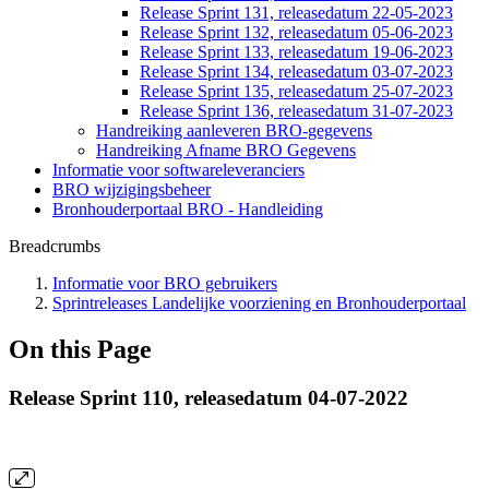
Release Sprint 131, releasedatum 22-05-2023
Release Sprint 132, releasedatum 05-06-2023
Release Sprint 133, releasedatum 19-06-2023
Release Sprint 134, releasedatum 03-07-2023
Release Sprint 135, releasedatum 25-07-2023
Release Sprint 136, releasedatum 31-07-2023
Handreiking aanleveren BRO-gegevens
Handreiking Afname BRO Gegevens
Informatie voor softwareleveranciers
BRO wijzigingsbeheer
Bronhouderportaal BRO - Handleiding
Breadcrumbs
Informatie voor BRO gebruikers
Sprintreleases Landelijke voorziening en Bronhouderportaal
On this Page
Release Sprint 110, releasedatum 04-07-2022