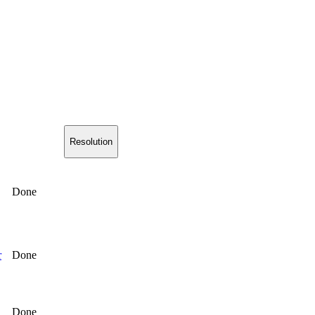
Resolution
Done
r
Done
Done