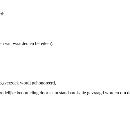
rd;
en van waarden en bereiken).
gingsverzoek wordt gehonoreerd,
delijke beoordeling door team standaardisatie gevraagd worden om de le