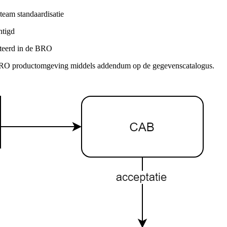
team standaardisatie
htigd
nteerd in de BRO
e BRO productomgeving middels addendum op de gegevenscatalogus.