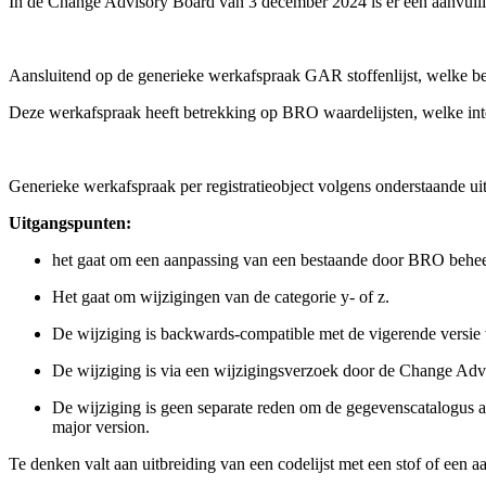
In de Change Advisory Board van 3 december 2024 is er een aanvulling 
Aansluitend op de generieke werkafspraak GAR stoffenlijst, welke bet
Deze werkafspraak heeft betrekking op BRO waardelijsten, welke
in
Generieke werkafspraak per registratieobject volgens onderstaande ui
Uitgangspunten:
het gaat om een aanpassing van een bestaande door BRO beheerd
Het gaat om wijzigingen van de categorie y- of z.
De wijziging is backwards-compatible met de vigerende versie 
De wijziging is via een wijzigingsverzoek door de Change Ad
De wijziging is geen separate reden om de gegevenscatalogus aa
major version.
Te denken valt aan uitbreiding van een codelijst met een stof of ee