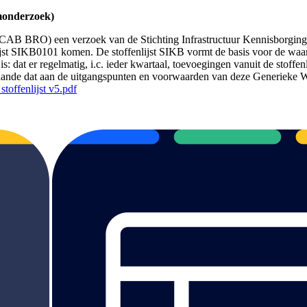
monderzoek)
AB BRO) een verzoek van de Stichting Infrastructuur Kennisborging
lijst SIKB0101 komen. De stoffenlijst SIKB vormt de basis voor de wa
is: dat er regelmatig, i.c. ieder kwartaal, toevoegingen vanuit de sto
gaande dat aan de uitgangspunten en voorwaarden van deze Generieke
toffenlijst v5.pdf