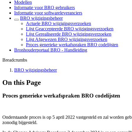
Modellen
Informatie voor BRO gebruikers
Informatie voor softwareleveranciers
BRO wijzigingsbeheer
Actuele BRO wijzigingsverzoeken
Lijst Geaccepteerde BRO wijzigingsverzoeken
Lijst Gerealiseerde BRO wijzigingsverzoeken
Lijst Afgewezen BRO wijzigingsverzoeken
Proces generieke werkafspraken BRO codelijsten
Bronhouderportaal BRO - Handleiding
Breadcrumbs
BRO wijzigingsbeheer
On this Page
Proces generieke werkafspraken BRO codelijsten
Onderstaande proces is op 5 april 2022 vastgesteld en zal worden ge
zonodig bijgesteld.