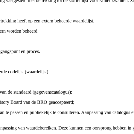
vastgesteld met betrekking tot de stoffenlijst voor Milieukwaliteit. Z
rekking heeft op een extern beheerde waardelijst.
tern worden beheerd
.
tgangspunt en proces.
e codelijst (waardelijst).
van de standaard (gegevenscatalogus);
visory Board van de BRO geaccepteerd;
n te passen en publiekelijk te consulteren. Aanpassing van catalogus e
n aanpassing van waardebereiken. Deze kunnen een oorsprong hebben in 