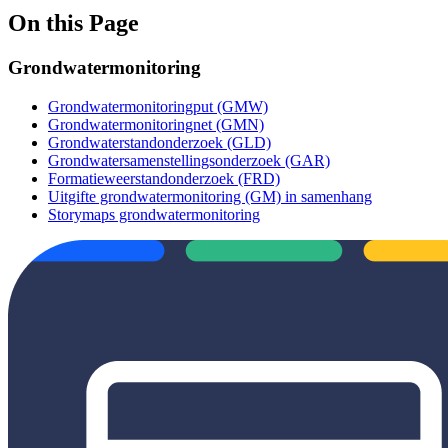
On this Page
Grondwatermonitoring
Grondwatermonitoringput (GMW)
Grondwatermonitoringnet (GMN)
Grondwaterstandonderzoek (GLD)
Grondwatersamenstellingsonderzoek (GAR)
Formatieweerstandonderzoek (FRD)
Uitgifte grondwatermonitoring (GM) in samenhang
Storymaps grondwatermonitoring