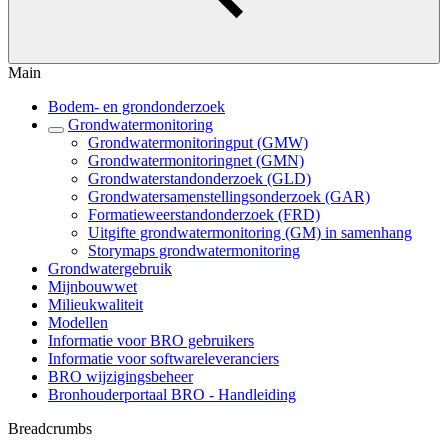
Main
Bodem- en grondonderzoek
Grondwatermonitoring
Grondwatermonitoringput (GMW)
Grondwatermonitoringnet (GMN)
Grondwaterstandonderzoek (GLD)
Grondwatersamenstellingsonderzoek (GAR)
Formatieweerstandonderzoek (FRD)
Uitgifte grondwatermonitoring (GM) in samenhang
Storymaps grondwatermonitoring
Grondwatergebruik
Mijnbouwwet
Milieukwaliteit
Modellen
Informatie voor BRO gebruikers
Informatie voor softwareleveranciers
BRO wijzigingsbeheer
Bronhouderportaal BRO - Handleiding
Breadcrumbs