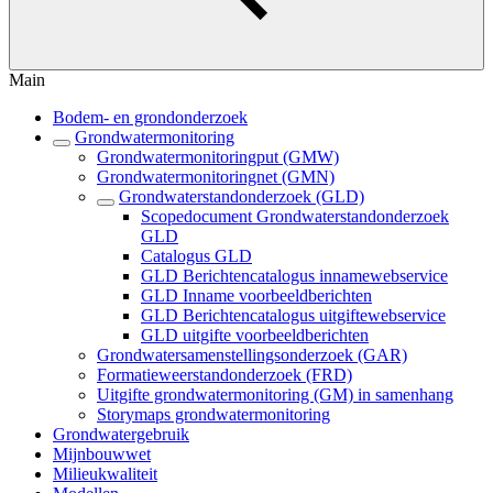
Main
Bodem- en grondonderzoek
Grondwatermonitoring
Grondwatermonitoringput (GMW)
Grondwatermonitoringnet (GMN)
Grondwaterstandonderzoek (GLD)
Scopedocument Grondwaterstandonderzoek
GLD
Catalogus GLD
GLD Berichtencatalogus innamewebservice
GLD Inname voorbeeldberichten
GLD Berichtencatalogus uitgiftewebservice
GLD uitgifte voorbeeldberichten
Grondwatersamenstellingsonderzoek (GAR)
Formatieweerstandonderzoek (FRD)
Uitgifte grondwatermonitoring (GM) in samenhang
Storymaps grondwatermonitoring
Grondwatergebruik
Mijnbouwwet
Milieukwaliteit