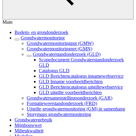
Main
Bodem- en grondonderzoek
Grondwatermonitoring
Grondwatermonitoringput (GMW)
Grondwatermonitoringnet (GMN)
Grondwaterstandonderzoek (GLD)
Scopedocument Grondwaterstandonderzoek
GLD
Catalogus GLD
GLD Berichtencatalogus innamewebservice
GLD Inname voorbeeldberichten
GLD Berichtencatalogus uitgiftewebservice
GLD uitgifte voorbeeldberichten
Grondwatersamenstellingsonderzoek (GAR)
Formatieweerstandonderzoek (FRD)
Uitgifte grondwatermonitoring (GM) in samenhang
Storymaps grondwatermonitoring
Grondwatergebruik
Mijnbouwwet
Milieukwaliteit