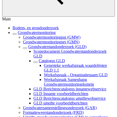
Main
Bodem- en grondonderzoek
Grondwatermonitoring
Grondwatermonitoringput (GMW)
Grondwatermonitoringnet (GMN)
Grondwaterstandonderzoek (GLD)
Scopedocument Grondwaterstandonderzoek
GLD
Catalogus GLD
Generieke werkafspraak waardelijsten
GLD 1.1
Werkafspraak - Organisatienaam GLD
Werkafspraak Samenhang
Grondwatermonitoringdomein
GLD Berichtencatalogus innamewebservice
GLD Inname voorbeeldberichten
GLD Berichtencatalogus uitgiftewebservice
GLD uitgifte voorbeeldberichten
Grondwatersamenstellingsonderzoek (GAR)
Formatieweerstandonderzoek (FRD)