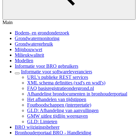
Main
Bodem- en grondonderzoek
Grondwatermonitoring
Grondwatergebruik
Mijnbouwwet
Milieukwaliteit
Modellen
Informatie voor BRO gebruikers
Informatie voor softwareleveranciers
URL's publieke REST services
XML schema definities (xsd's en wsdl's)
FAQ basisregistratieondergrond.nl
Afhandeling brondocumenten in bronhouderportaal
Het afhandelen van tijdstippen
Foutboodschappen (interpretatie)
GLD: Afhandeling van aanvullingen
GMW uitleg tijdlijn weergaven
GLD: Limieten
BRO wijzigingsbeheer
Bronhouderportaal BRO - Handleiding