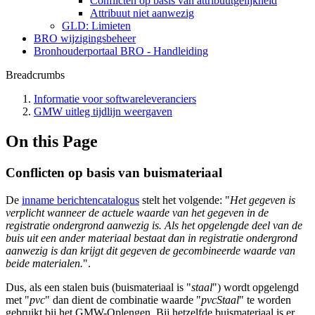
Conflicten op basis van attribuutgelijkheid
Attribuut niet aanwezig
GLD: Limieten
BRO wijzigingsbeheer
Bronhouderportaal BRO - Handleiding
Breadcrumbs
Informatie voor softwareleveranciers
GMW uitleg tijdlijn weergaven
On this Page
Conflicten op basis van buismateriaal
De
inname berichtencatalogus
stelt het volgende: "
Het gegeven is
verplicht wanneer de actuele waarde van het gegeven in de
registratie ondergrond aanwezig is. Als het opgelengde deel van de
buis uit een ander materiaal bestaat dan in registratie ondergrond
aanwezig is dan krijgt dit gegeven de gecombineerde waarde van
beide materialen.
".
Dus, als een stalen buis (buismateriaal is "
staal
") wordt opgelengd
met "
pvc
" dan dient de combinatie waarde "
pvcStaal
" te worden
gebruikt bij het GMW-Oplengen. Bij hetzelfde buismateriaal is er