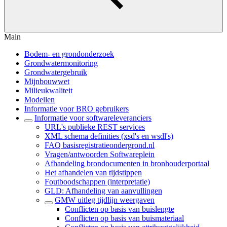
Main
Bodem- en grondonderzoek
Grondwatermonitoring
Grondwatergebruik
Mijnbouwwet
Milieukwaliteit
Modellen
Informatie voor BRO gebruikers
Informatie voor softwareleveranciers
URL's publieke REST services
XML schema definities (xsd's en wsdl's)
FAQ basisregistratieondergrond.nl
Vragen/antwoorden Softwareplein
Afhandeling brondocumenten in bronhouderportaal
Het afhandelen van tijdstippen
Foutboodschappen (interpretatie)
GLD: Afhandeling van aanvullingen
GMW uitleg tijdlijn weergaven
Conflicten op basis van buislengte
Conflicten op basis van buismateriaal