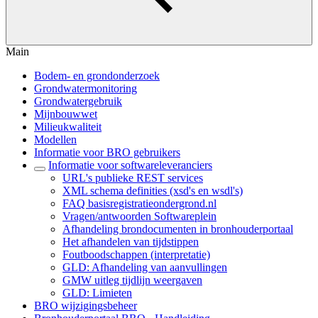
Main
Bodem- en grondonderzoek
Grondwatermonitoring
Grondwatergebruik
Mijnbouwwet
Milieukwaliteit
Modellen
Informatie voor BRO gebruikers
Informatie voor softwareleveranciers
URL's publieke REST services
XML schema definities (xsd's en wsdl's)
FAQ basisregistratieondergrond.nl
Vragen/antwoorden Softwareplein
Afhandeling brondocumenten in bronhouderportaal
Het afhandelen van tijdstippen
Foutboodschappen (interpretatie)
GLD: Afhandeling van aanvullingen
GMW uitleg tijdlijn weergaven
GLD: Limieten
BRO wijzigingsbeheer