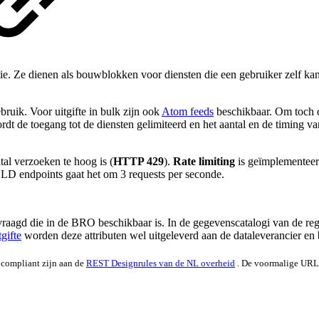
. Ze dienen als bouwblokken voor diensten die een gebruiker zelf ka
bruik. Voor uitgifte in bulk zijn ook
Atom feeds
beschikbaar. Om toch de
t de toegang tot de diensten gelimiteerd en het aantal en de timing 
tal verzoeken te hoog is (
HTTP 429
).
Rate limiting
is geïmplementeer
GLD endpoints gaat het om 3 requests per seconde.
aagd die in de BRO beschikbaar is. In de gegevenscatalogi van de regis
gifte
worden deze attributen wel uitgeleverd aan de dataleverancier en
 compliant zijn aan de
REST Designrules van de NL overheid
. De voormalige URL'