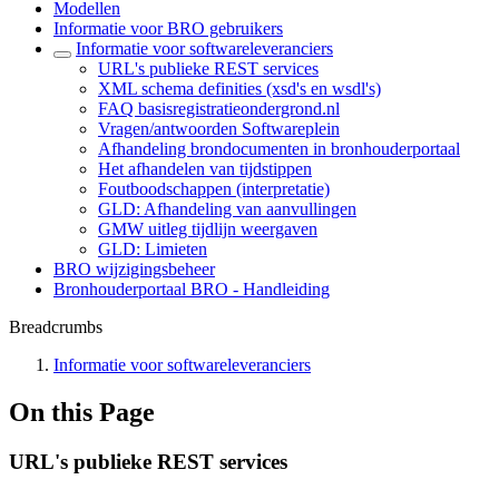
Modellen
Informatie voor BRO gebruikers
Informatie voor softwareleveranciers
URL's publieke REST services
XML schema definities (xsd's en wsdl's)
FAQ basisregistratieondergrond.nl
Vragen/antwoorden Softwareplein
Afhandeling brondocumenten in bronhouderportaal
Het afhandelen van tijdstippen
Foutboodschappen (interpretatie)
GLD: Afhandeling van aanvullingen
GMW uitleg tijdlijn weergaven
GLD: Limieten
BRO wijzigingsbeheer
Bronhouderportaal BRO - Handleiding
Breadcrumbs
Informatie voor softwareleveranciers
On this Page
URL's publieke REST services