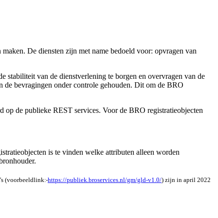
n maken. De diensten zijn met name bedoeld voor: opvragen van
 stabiliteit van de dienstverlening te borgen en overvragen van de
van de bevragingen onder controle gehouden. Dit om de BRO
d op de publieke REST services. Voor de BRO registratieobjecten
tratieobjecten is te vinden welke attributen alleen worden
 bronhouder.
s (voorbeeldlink:
https://publiek.broservices.nl/gm/gld-v1.0/
) zijn in april 2022