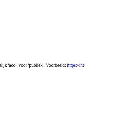
ijk 'acc-' voor 'publiek'. Voorbeeld:
https://int-