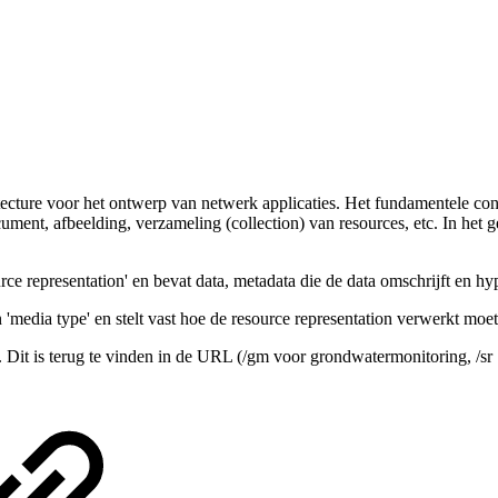
itecture voor het ontwerp van netwerk applicaties. Het fundamentele con
ent, afbeelding, verzameling (collection) van resources, etc. In het 
e representation' en bevat data, metadata die de data omschrijft en hyp
n 'media type' en stelt vast hoe de resource representation verwerkt moe
en. Dit is terug te vinden in de URL (/gm voor grondwatermonitoring, /