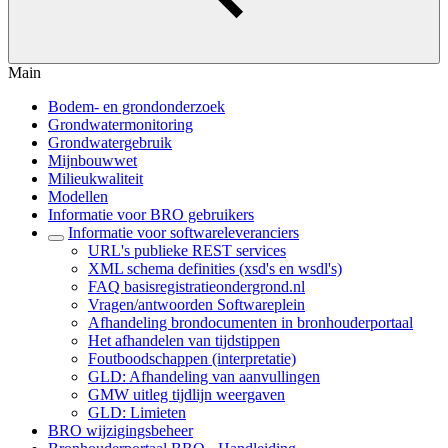
Main
Bodem- en grondonderzoek
Grondwatermonitoring
Grondwatergebruik
Mijnbouwwet
Milieukwaliteit
Modellen
Informatie voor BRO gebruikers
Informatie voor softwareleveranciers
URL's publieke REST services
XML schema definities (xsd's en wsdl's)
FAQ basisregistratieondergrond.nl
Vragen/antwoorden Softwareplein
Afhandeling brondocumenten in bronhouderportaal
Het afhandelen van tijdstippen
Foutboodschappen (interpretatie)
GLD: Afhandeling van aanvullingen
GMW uitleg tijdlijn weergaven
GLD: Limieten
BRO wijzigingsbeheer