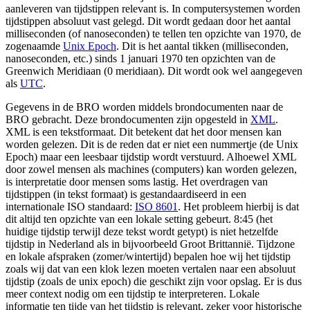
aanleveren van tijdstippen relevant is. In computersystemen worden
tijdstippen absoluut vast gelegd. Dit wordt gedaan door het aantal
milliseconden (of nanoseconden) te tellen ten opzichte van 1970, de
zogenaamde
Unix Epoch
. Dit is het aantal tikken (milliseconden,
nanoseconden, etc.) sinds 1 januari 1970 ten opzichten van de
Greenwich Meridiaan (0 meridiaan). Dit wordt ook wel aangegeven
als
UTC
.
Gegevens in de BRO worden middels brondocumenten naar de
BRO gebracht. Deze brondocumenten zijn opgesteld in
XML
.
XML is een tekstformaat. Dit betekent dat het door mensen kan
worden gelezen. Dit is de reden dat er niet een nummertje (de Unix
Epoch) maar een leesbaar tijdstip wordt verstuurd. Alhoewel XML
door zowel mensen als machines (computers) kan worden gelezen,
is interpretatie door mensen soms lastig. Het overdragen van
tijdstippen (in tekst formaat) is gestandaardiseerd in een
internationale ISO standaard:
ISO 8601
. Het probleem hierbij is dat
dit altijd ten opzichte van een lokale setting gebeurt. 8:45 (het
huidige tijdstip terwijl deze tekst wordt getypt) is niet hetzelfde
tijdstip in Nederland als in bijvoorbeeld Groot Brittannië. Tijdzone
en lokale afspraken (zomer/wintertijd) bepalen hoe wij het tijdstip
zoals wij dat van een klok lezen moeten vertalen naar een absoluut
tijdstip (zoals de unix epoch) die geschikt zijn voor opslag. Er is dus
meer context nodig om een tijdstip te interpreteren. Lokale
informatie ten tijde van het tijdstip is relevant, zeker voor historische