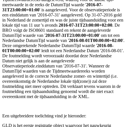
meetwaarde in de reeks de DatumTijd waarde '
2016-07-
31T23:00:00+01:00
' is aangeleverd. Voor de observatieperiode is
een einddatum van '2016-07-31' aangeleverd.
Op 31-07-2016 gold
in Nederland de zomertijd en was de juiste tijdsaanduiding voor een
lokale tijd van 11 uur 's avonds
2016-07-31T23:00:00+02:00
.
De
BRO volgt de ISO8601 standaard en rekent de aangeleverde
DatumTijd waarde van '
2016-07-31T23:00:00+01:00
' om tot een
Nederlandse DatumTijd waarde van '
2016-08-01T00:00:00+02:00
'.
Deze omgerekende Nederlandse DatumTijd waarde '
2016-08-
01T00:00:00+02:00
' leidt tot een Nederlandse Datum '2016-08-01'.
De foutmelding wordt veroorzaakt doordat deze Nederlandse
Datum niet gelijk is aan de aangeleverde
Observatieperiode.einddatum van '2016-07-31'.
Wanneer de
DatumTijd waarden van de Tijdmeetwaardereeks worden
aangeleverd in de correcte Nederlandse zomer- en wintertijd (i.e.
overeenkomstig de Nederlandse lokale tijd(zone)) zal deze
foutmelding niet meer optreden.
Dit verklaart tevens waarom in de
foutmelding een tijdsaanduiding genoemd wordt die niet exact
overeenkomt met de tijdsaanduiding in de XML.
Een uitgebreidere toelichting vind je hieronder:
GLD is het eerste registratie object waarvoor het nauwkeurig