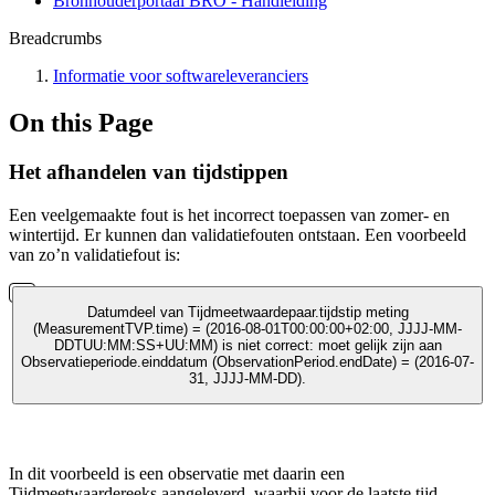
Bronhouderportaal BRO - Handleiding
Breadcrumbs
Informatie voor softwareleveranciers
On this Page
Het afhandelen van tijdstippen
Een veelgemaakte fout is het incorrect toepassen van zomer- en
wintertijd. Er kunnen dan validatiefouten ontstaan. Een voorbeeld
van zo’n validatiefout is:
Datumdeel van Tijdmeetwaardepaar.tijdstip meting
(MeasurementTVP.time) = (2016-08-01T00:00:00+02:00, JJJJ-MM-
DDTUU:MM:SS+UU:MM) is niet correct: moet gelijk zijn aan
Observatieperiode.einddatum (ObservationPeriod.endDate) = (2016-07-
31, JJJJ-MM-DD).
In dit voorbeeld is een observatie met daarin een
Tijdmeetwaardereeks aangeleverd, waarbij voor de laatste tijd-