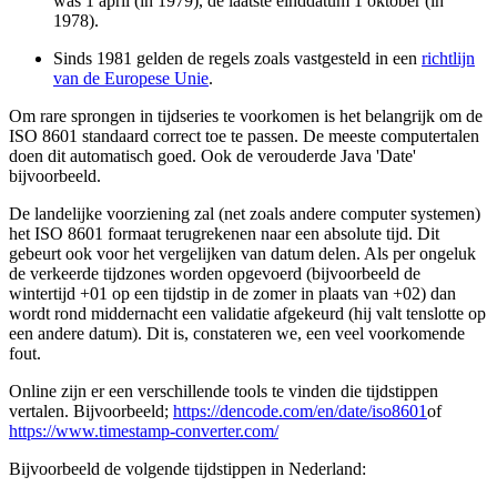
was 1 april (in 1979), de laatste einddatum 1 oktober (in
1978).
Sinds 1981 gelden de regels zoals vastgesteld in een
richtlijn
van de Europese Unie
.
Om rare sprongen in tijdseries te voorkomen is het belangrijk om de
ISO 8601 standaard correct toe te passen. De meeste computertalen
doen dit automatisch goed. Ook de verouderde Java 'Date'
bijvoorbeeld.
De landelijke voorziening zal (net zoals andere computer systemen)
het ISO 8601 formaat terugrekenen naar een absolute tijd. Dit
gebeurt ook voor het vergelijken van datum delen. Als per ongeluk
de verkeerde tijdzones worden opgevoerd (bijvoorbeeld de
wintertijd +01 op een tijdstip in de zomer in plaats van +02) dan
wordt rond middernacht een validatie afgekeurd (hij valt tenslotte op
een andere datum). Dit is, constateren we, een veel voorkomende
fout.
Online zijn er een verschillende tools te vinden die tijdstippen
vertalen. Bijvoorbeeld;
https://dencode.com/en/date/iso8601
of
https://www.timestamp-converter.com/
Bijvoorbeeld de volgende tijdstippen in Nederland: