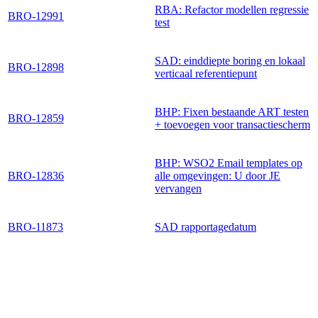
RBA: Refactor modellen regressie
BRO-12991
test
SAD: einddiepte boring en lokaal
BRO-12898
verticaal referentiepunt
BHP: Fixen bestaande ART testen
BRO-12859
+ toevoegen voor transactiescherm
BHP: WSO2 Email templates op
BRO-12836
alle omgevingen: U door JE
vervangen
BRO-11873
SAD rapportagedatum