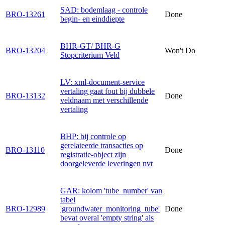
SAD: bodemlaag - controle
BRO-13261
Done
begin- en einddiepte
BHR-GT/ BHR-G
BRO-13204
Won't Do
Stopcriterium Veld
LV: xml-document-service
vertaling gaat fout bij dubbele
BRO-13132
Done
veldnaam met verschillende
vertaling
BHP: bij controle op
gerelateerde transacties op
BRO-13110
Done
registratie-object zijn
doorgeleverde leveringen nvt
GAR: kolom 'tube_number' van
tabel
BRO-12989
'groundwater_monitoring_tube'
Done
bevat overal 'empty string' als