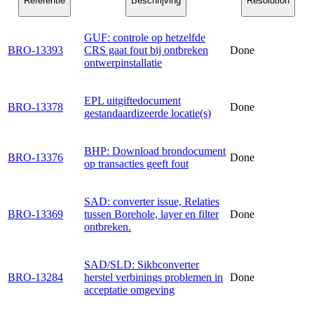
Referentie
Beschrijving
Resolution
GUF: controle op hetzelfde
BRO-13393
CRS gaat fout bij ontbreken
Done
ontwerpinstallatie
EPL uitgiftedocument
BRO-13378
Done
gestandaardizeerde locatie(s)
BHP: Download brondocument
BRO-13376
Done
op transacties geeft fout
SAD: converter issue, Relaties
BRO-13369
tussen Borehole, layer en filter
Done
ontbreken.
SAD/SLD: Sikbconverter
BRO-13284
herstel verbinings problemen in
Done
acceptatie omgeving