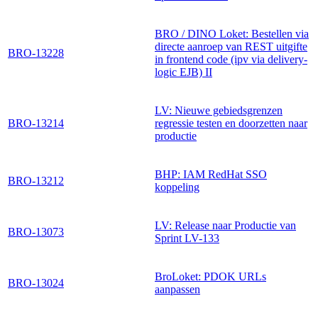
BRO / DINO Loket: Bestellen via
directe aanroep van REST uitgifte
BRO-13228
in frontend code (ipv via delivery-
logic EJB) II
LV: Nieuwe gebiedsgrenzen
BRO-13214
regressie testen en doorzetten naar
productie
BHP: IAM RedHat SSO
BRO-13212
koppeling
LV: Release naar Productie van
BRO-13073
Sprint LV-133
BroLoket: PDOK URLs
BRO-13024
aanpassen