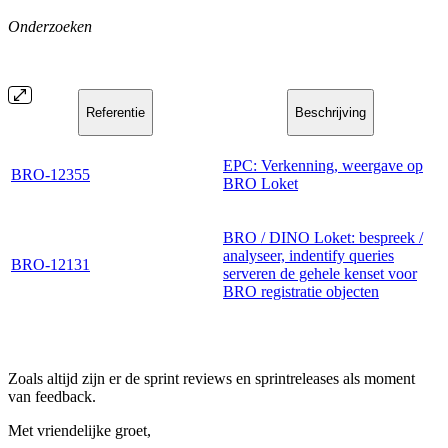
Onderzoeken
Referentie
Beschrijving
EPC: Verkenning, weergave op
BRO-12355
BRO Loket
BRO / DINO Loket: bespreek /
analyseer, indentify queries
BRO-12131
serveren de gehele kenset voor
BRO registratie objecten
Zoals altijd zijn er de sprint reviews en sprintreleases als moment
van feedback.
Met vriendelijke groet,