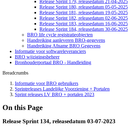
Release Sprint 179, releasedatum 21-04-2025
Release Sprint 180, releasedatum 05-05-2025
Release Sprint 181, releasedatum 19-05-2025
Release Sprint 182, releasedatum 02-06-2025
Release Sprint 183, releasedatum 16-06-2025
Release Sprint 184, releasedatum 30-06-2025
BRO life cycle registratieobjecten
Handreiking aanleveren BRO-gegevens
Handreiking Afname BRO Gegevens
Informatie voor softwareleveranciers
BRO wijzigingsbeheer
Bronhouderportaal BRO - Handleiding
Breadcrumbs
Informatie voor BRO gebruikers
Sprintreleases Landelijke Voorziening + Portalen
Sprint releases LV BRO + portalen 2023
On this Page
Release Sprint 134, releasedatum 03-07-2023