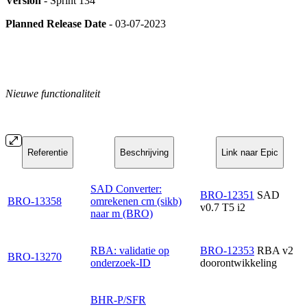
Version
- Sprint 134
Planned Release Date
- 03-07-2023
Nieuwe functionaliteit
Referentie
Beschrijving
Link naar Epic
SAD Converter:
BRO-12351
SAD
BRO-13358
omrekenen cm (sikb)
v0.7 T5 i2
naar m (BRO)
RBA: validatie op
BRO-12353
RBA v2
BRO-13270
onderzoek-ID
doorontwikkeling
BHR-P/SFR