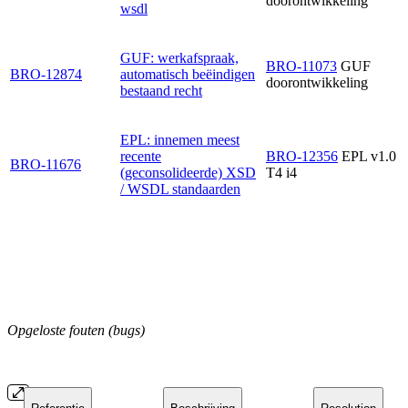
doorontwikkeling
wsdl
GUF: werkafspraak,
BRO-11073
GUF
BRO-12874
automatisch beëindigen
doorontwikkeling
bestaand recht
EPL: innemen meest
recente
BRO-12356
EPL v1.0
BRO-11676
(geconsolideerde) XSD
T4 i4
/ WSDL standaarden
Opgeloste fouten (bugs)