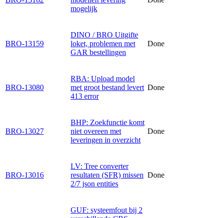
mogelijk
DINO / BRO Uitgifte
BRO-13159
loket, problemen met
Done
GAR bestellingen
RBA: Upload model
BRO-13080
met groot bestand levert
Done
413 error
BHP: Zoekfunctie komt
BRO-13027
niet overeen met
Done
leveringen in overzicht
LV: Tree converter
BRO-13016
resultaten (SFR) missen
Done
2/7 json entities
GUF: systeemfout bij 2