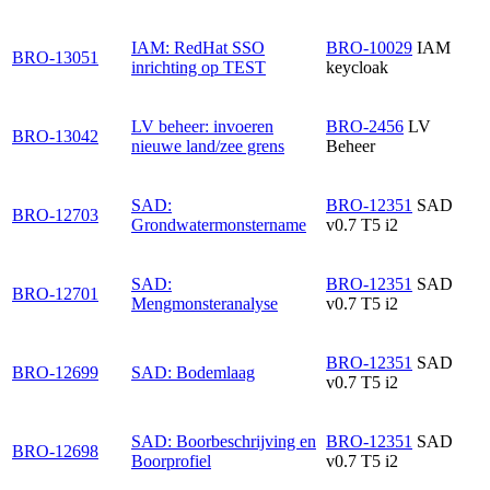
IAM: RedHat SSO
BRO-10029
IAM
BRO-13051
inrichting op TEST
keycloak
LV beheer: invoeren
BRO-2456
LV
BRO-13042
nieuwe land/zee grens
Beheer
SAD:
BRO-12351
SAD
BRO-12703
Grondwatermonstername
v0.7 T5 i2
SAD:
BRO-12351
SAD
BRO-12701
Mengmonsteranalyse
v0.7 T5 i2
BRO-12351
SAD
BRO-12699
SAD: Bodemlaag
v0.7 T5 i2
SAD: Boorbeschrijving en
BRO-12351
SAD
BRO-12698
Boorprofiel
v0.7 T5 i2