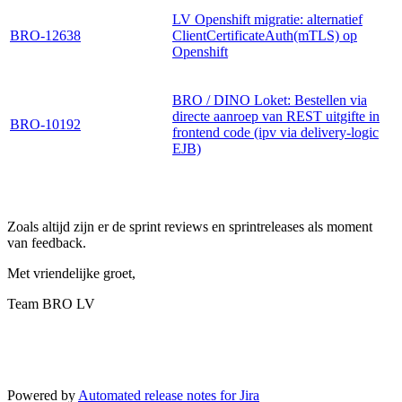
LV Openshift migratie: alternatief
BRO-12638
ClientCertificateAuth(mTLS) op
Openshift
BRO / DINO Loket: Bestellen via
directe aanroep van REST uitgifte in
BRO-10192
frontend code (ipv via delivery-logic
EJB)
Zoals altijd zijn er de sprint reviews en sprintreleases als moment
van feedback.
Met vriendelijke groet,
Team BRO LV
Powered by
Automated release notes for Jira