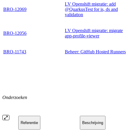
LV Openshift migratie: add
BRO-12069
@QuarkusTest for is, ds and
validation
LV Openshift migratie: migrate
BRO-12056
app-profile-viewer
BRO-11743
Beheer: GitHub Hosted Runners
Onderzoeken
Referentie
Beschrijving