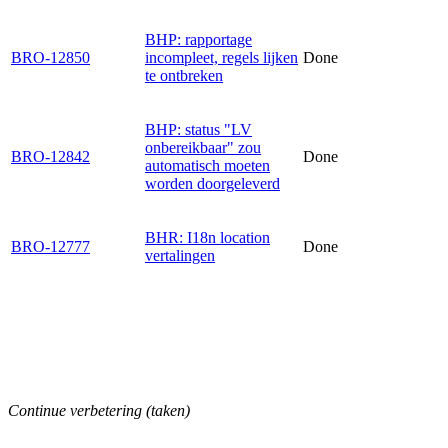
BHP: rapportage
BRO-12850
incompleet, regels lijken
Done
te ontbreken
BHP: status "LV
onbereikbaar" zou
BRO-12842
Done
automatisch moeten
worden doorgeleverd
BHR: I18n location
BRO-12777
Done
vertalingen
Continue verbetering (taken)