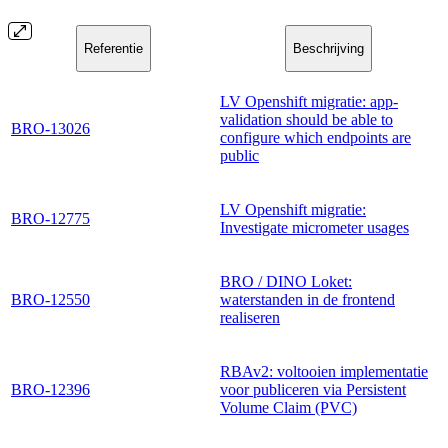
Referentie
Beschrijving
LV Openshift migratie: app-
validation should be able to
BRO-13026
configure which endpoints are
public
LV Openshift migratie:
BRO-12775
Investigate micrometer usages
BRO / DINO Loket:
BRO-12550
waterstanden in de frontend
realiseren
RBAv2: voltooien implementatie
BRO-12396
voor publiceren via Persistent
Volume Claim (PVC)