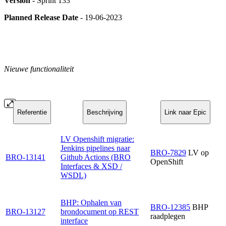
Version
- Sprint 133
Planned Release Date
- 19-06-2023
Nieuwe functionaliteit
Referentie
Beschrijving
Link naar Epic
LV Openshift migratie:
Jenkins pipelines naar
BRO-7829
LV op
BRO-13141
Github Actions (BRO
OpenShift
Interfaces & XSD /
WSDL)
BHP: Ophalen van
BRO-12385
BHP
BRO-13127
brondocument op REST
raadplegen
interface