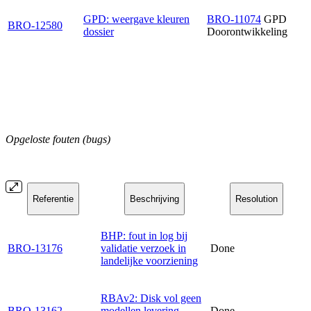
GPD: weergave kleuren
BRO-11074
GPD
BRO-12580
dossier
Doorontwikkeling
Opgeloste fouten (bugs)
Referentie
Beschrijving
Resolution
BHP: fout in log bij
BRO-13176
validatie verzoek in
Done
landelijke voorziening
RBAv2: Disk vol geen
BRO-13162
modellen levering
Done