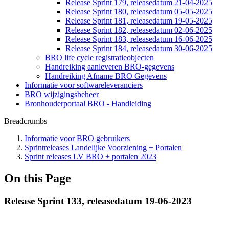
Release Sprint 179, releasedatum 21-04-2025
Release Sprint 180, releasedatum 05-05-2025
Release Sprint 181, releasedatum 19-05-2025
Release Sprint 182, releasedatum 02-06-2025
Release Sprint 183, releasedatum 16-06-2025
Release Sprint 184, releasedatum 30-06-2025
BRO life cycle registratieobjecten
Handreiking aanleveren BRO-gegevens
Handreiking Afname BRO Gegevens
Informatie voor softwareleveranciers
BRO wijzigingsbeheer
Bronhouderportaal BRO - Handleiding
Breadcrumbs
Informatie voor BRO gebruikers
Sprintreleases Landelijke Voorziening + Portalen
Sprint releases LV BRO + portalen 2023
On this Page
Release Sprint 133, releasedatum 19-06-2023