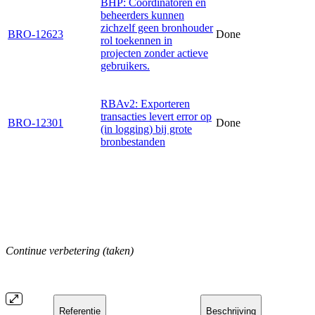
BHP: Coördinatoren en
beheerders kunnen
zichzelf geen bronhouder
BRO-12623
Done
rol toekennen in
projecten zonder actieve
gebruikers.
RBAv2: Exporteren
transacties levert error op
BRO-12301
Done
(in logging) bij grote
bronbestanden
Continue verbetering (taken)
Referentie
Beschrijving