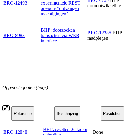
BRO-4755
BHP
BRO-12493
experimentele REST
doorontwikkeling
operatie "ontvangen
machtigingen"
BHP: doorzoeken
BRO-12385
BHP
BRO-8983
transacties via WEB
raadplegen
interface
Opgeloste fouten (bugs)
Referentie
Beschrijving
Resolution
BHP: resetten 2e factor
BRO-12848
Done
gebruiker