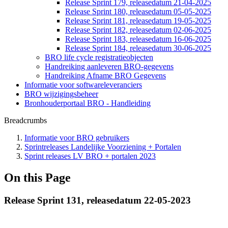
Release Sprint 179, releasedatum 21-04-2025
Release Sprint 180, releasedatum 05-05-2025
Release Sprint 181, releasedatum 19-05-2025
Release Sprint 182, releasedatum 02-06-2025
Release Sprint 183, releasedatum 16-06-2025
Release Sprint 184, releasedatum 30-06-2025
BRO life cycle registratieobjecten
Handreiking aanleveren BRO-gegevens
Handreiking Afname BRO Gegevens
Informatie voor softwareleveranciers
BRO wijzigingsbeheer
Bronhouderportaal BRO - Handleiding
Breadcrumbs
Informatie voor BRO gebruikers
Sprintreleases Landelijke Voorziening + Portalen
Sprint releases LV BRO + portalen 2023
On this Page
Release Sprint 131, releasedatum 22-05-2023