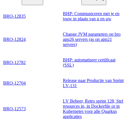
BHP: Communiceren met je en
BRO-12835
jouw in plaats van u en uw
Change JVM parameters on bro
BRO-12824
app26 servers (as on app21
servers)
BHP: automatiseer certificaat
BRO-12782
(SSL)
Release naar Productie van Sprint
BRO-12704
LV-131
LV Beheer, Retro sprint 128, Stel
resources in, in Dockerfile or in
BRO-12573
Kubernetes voor alle Quarkus
applicaties