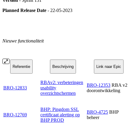
Version
- Sprint 131
Planned Release Date
- 22-05-2023
Nieuwe functionaliteit
Referentie
Beschrijving
Link naar Epic
RBAv2: verbeteringen
BRO-12353
RBA v2
BRO-12833
usability
doorontwikkeling
overzichtschermen
BHP: Pingdom SSL
BRO-4725
BHP
BRO-12769
certificaat alerting op
beheer
BHP PROD