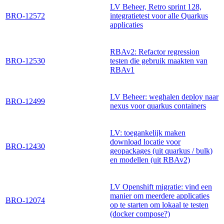
LV Beheer, Retro sprint 128,
BRO-12572
integratietest voor alle Quarkus
applicaties
RBAv2: Refactor regression
BRO-12530
testen die gebruik maakten van
RBAv1
LV Beheer: weghalen deploy naar
BRO-12499
nexus voor quarkus containers
LV: toegankelijk maken
download locatie voor
BRO-12430
geopackages (uit quarkus / bulk)
en modellen (uit RBAv2)
LV Openshift migratie: vind een
manier om meerdere applicaties
BRO-12074
op te starten om lokaal te testen
(docker compose?)