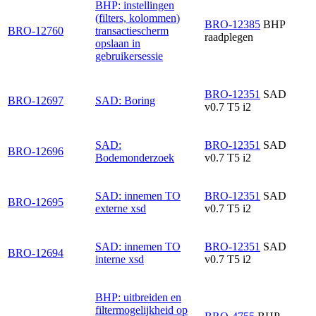
BHP: instellingen
(filters, kolommen)
BRO-12385
BHP
BRO-12760
transactiescherm
raadplegen
opslaan in
gebruikersessie
BRO-12351
SAD
BRO-12697
SAD: Boring
v0.7 T5 i2
SAD:
BRO-12351
SAD
BRO-12696
Bodemonderzoek
v0.7 T5 i2
SAD: innemen TO
BRO-12351
SAD
BRO-12695
externe xsd
v0.7 T5 i2
SAD: innemen TO
BRO-12351
SAD
BRO-12694
interne xsd
v0.7 T5 i2
BHP: uitbreiden en
filtermogelijkheid op