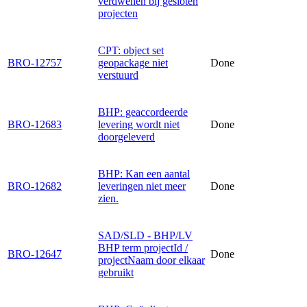
verdwenen bij gesloten
projecten
CPT: object set
BRO-12757
geopackage niet
Done
verstuurd
BHP: geaccordeerde
BRO-12683
levering wordt niet
Done
doorgeleverd
BHP: Kan een aantal
BRO-12682
leveringen niet meer
Done
zien.
SAD/SLD - BHP/LV
BHP term projectId /
BRO-12647
Done
projectNaam door elkaar
gebruikt