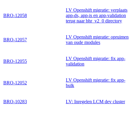
LV Openshift migratie: verplaats
BRO-12058
app-ds, app-is en app-validation
terug naar bhr_v2_0 directory
LV Openshift migratie: opruimen
BRO-12057
van oude modules
LV Openshift migratie: fix app-
BRO-12055
validation
LV Openshift migratie: fix app-
BRO-12052
bulk
BRO-10283
LV: Inregelen LCM dev cluster