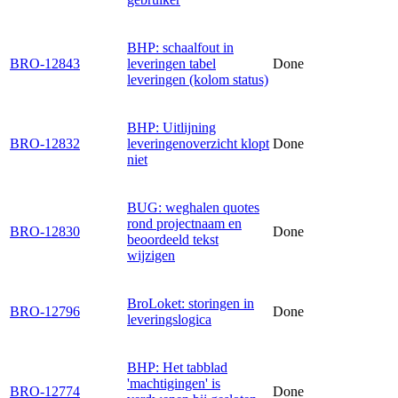
BHP: schaalfout in
BRO-12843
leveringen tabel
Done
leveringen (kolom status)
BHP: Uitlijning
BRO-12832
leveringenoverzicht klopt
Done
niet
BUG: weghalen quotes
rond projectnaam en
BRO-12830
Done
beoordeeld tekst
wijzigen
BroLoket: storingen in
BRO-12796
Done
leveringslogica
BHP: Het tabblad
'machtigingen' is
BRO-12774
Done