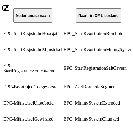
Nederlandse naam
Naam in XML-bestand
EPC-StartRegistratieBoorgat
EPC_StartRegistrationBorehole
EPC-StartRegistratieMijnstelsel
EPC_StartRegistrationMiningSyste
EPC-
EPC_StartRegistrationSaltCavern
StartRegistratieZoutcaverne
EPC-BoortrajectToegevoegd
EPC_AddBoreholeSegment
EPC-MijnstelselUitgebreid
EPC_MiningSystemExtended
EPC-MijnstelselGewijzigd
EPC_MiningSystemChanged