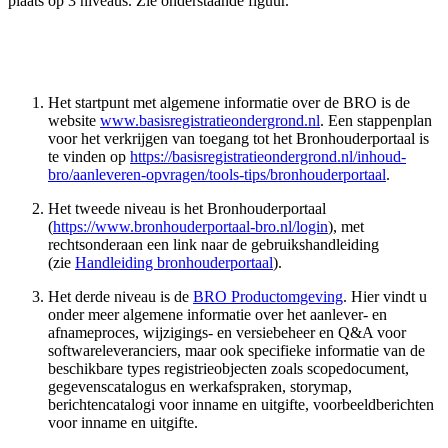
plaats op 3 niveaus. Zie onderstaande figuur.
Het startpunt met algemene informatie over de BRO is de
website
www.basisregistratieondergrond.nl
. Een stappenplan
voor het verkrijgen van toegang tot het Bronhouderportaal is
te vinden op
https://basisregistratieondergrond.nl/inhoud-
bro/aanleveren-opvragen/tools-tips/bronhouderportaal
.
Het tweede niveau is het Bronhouderportaal
(
https://www.bronhouderportaal-bro.nl/login
), met
rechtsonderaan een link naar de gebruikshandleiding
(zie
Handleiding bronhouderportaal
).
Het derde niveau is de
BRO Productomgeving
. Hier vindt u
onder meer algemene informatie over het aanlever- en
afnameproces, wijzigings- en versiebeheer en Q&A voor
softwareleveranciers, maar ook specifieke informatie van de
beschikbare types registrieobjecten zoals scopedocument,
gegevenscatalogus en werkafspraken, storymap,
berichtencatalogi voor inname en uitgifte, voorbeeldberichten
voor inname en uitgifte.