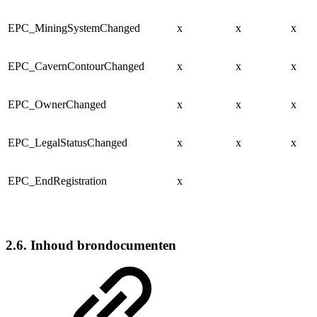
EPC_MiningSystemChanged
x
x
x
EPC_CavernContourChanged
x
x
x
EPC_OwnerChanged
x
x
x
EPC_LegalStatusChanged
x
x
x
EPC_EndRegistration
x
2.6. Inhoud brondocumenten