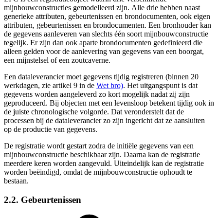
mijnbouwconstructies gemodelleerd zijn. Alle drie hebben naast
generieke attributen, gebeurtenissen en brondocumenten, ook eigen
attributen, gebeurtenissen en brondocumenten. Een bronhouder kan
de gegevens aanleveren van slechts één soort mijnbouwconstructie
tegelijk. Er zijn dan ook aparte brondocumenten gedefinieerd die
alleen gelden voor de aanlevering van gegevens van een boorgat,
een mijnstelsel of een zoutcaverne.
Een dataleverancier moet gegevens tijdig registreren
(
binnen 20
werkdagen
, zie artikel 9 in de
Wet bro)
. Het uitgangspunt is dat
gegevens worden aangeleverd zo kort mogelijk nadat zij zijn
geproduceerd. Bij objecten met een levensloop betekent tijdig ook in
de juiste chronologische volgorde. Dat veronderstelt dat de
processen bij de dataleverancier zo zijn ingericht dat ze aansluiten
op de productie van gegevens.
De registratie wordt gestart zodra de initiële gegevens van een
mijnbouwconstructie beschikbaar zijn.
Daarna kan de registratie
meerdere keren worden aangevuld. Uiteindelijk kan de registratie
worden beëindigd, omdat de mijnbouwconstructie ophoudt te
bestaan.
2.2. Gebeurtenissen