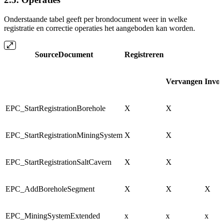
Onderstaande tabel geeft per brondocument weer in welke
registratie en correctie operaties het aangeboden kan worden.
SourceDocument
Registreren
Vervangen
Invo
EPC_StartRegistrationBorehole
X
X
EPC_StartRegistrationMiningSystem
X
X
EPC_StartRegistrationSaltCavern
X
X
EPC_AddBoreholeSegment
X
X
X
EPC_MiningSystemExtended
x
x
x