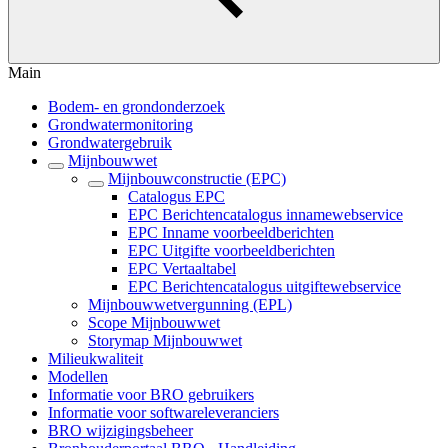
Main
Bodem- en grondonderzoek
Grondwatermonitoring
Grondwatergebruik
Mijnbouwwet
Mijnbouwconstructie (EPC)
Catalogus EPC
EPC Berichtencatalogus innamewebservice
EPC Inname voorbeeldberichten
EPC Uitgifte voorbeeldberichten
EPC Vertaaltabel
EPC Berichtencatalogus uitgiftewebservice
Mijnbouwwetvergunning (EPL)
Scope Mijnbouwwet
Storymap Mijnbouwwet
Milieukwaliteit
Modellen
Informatie voor BRO gebruikers
Informatie voor softwareleveranciers
BRO wijzigingsbeheer