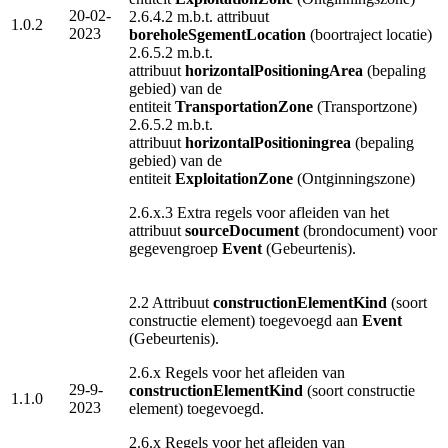
20-02-
2.6.4.2 m.b.t.
attribuut
1.0.2
2023
boreholeSgementLocation
(boortraject locatie)
2.6.5.2 m.b.t.
attribuut
horizontalPositioningArea
(bepaling
gebied) van de
entiteit
TransportationZone
(Transportzone)
2.6.5.2 m.b.t.
attribuut
horizontalPositioningrea
(bepaling
gebied) van de
entiteit
ExploitationZone
(Ontginningszone)
2.6.x.3 Extra regels voor afleiden van het
attribuut
sourceDocument
(brondocument) voor
gegevengroep
Event
(Gebeurtenis).
2.2 Attribuut
constructionElementKind
(soort
constructie element) toegevoegd aan
Event
(Gebeurtenis).
2.6.x Regels voor het afleiden van
29-9-
constructionElementKind
(soort constructie
1.1.0
2023
element) toegevoegd.
2.6.x Regels voor het afleiden van