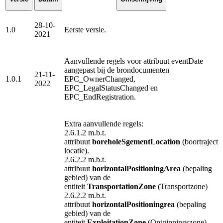
28-10-
1.0
Eerste versie.
2021
Aanvullende regels voor attribuut eventDate
aangepast bij de brondocumenten
21-11-
1.0.1
EPC_OwnerChanged,
2022
EPC_LegalStatusChanged en
EPC_EndRegistration.
Extra aanvullende regels:
2.6.1.2 m.b.t.
attribuut
boreholeSgementLocation
(boortraject
locatie).
2.6.2.2 m.b.t.
attribuut
horizontalPositioningArea
(bepaling
gebied) van de
entiteit
TransportationZone
(Transportzone)
2.6.2.2 m.b.t.
attribuut
horizontalPositioningrea
(bepaling
gebied) van de
entiteit
ExploitationZone
(Ontginningszone)