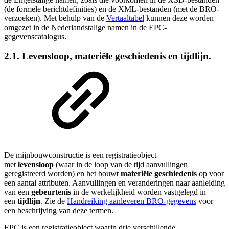
(de formele berichtdefinities) en de XML-bestanden (met de BRO-
verzoeken). Met behulp van de
Vertaaltabel
kunnen deze worden
omgezet in de Nederlandstalige namen in de EPC-
gegevenscatalogus.
2.1. Levensloop, materiële geschiedenis en tijdlijn.
De
mijnbouwconstructie
is een registratieobject
met
levensloop
(waar in de loop van de tijd aanvullingen
geregistreerd worden) en het bouwt
materiële geschiedenis
op voor
een aantal attributen. Aanvullingen en veranderingen naar aanleiding
van een
gebeurtenis
in de werkelijkheid worden vastgelegd in
een
tijdlijn
. Zie
de
Handreiking aanleveren BRO-gegevens
voor
een beschrijving van deze termen.
EPC
is een registratieobject waarin drie verschillende