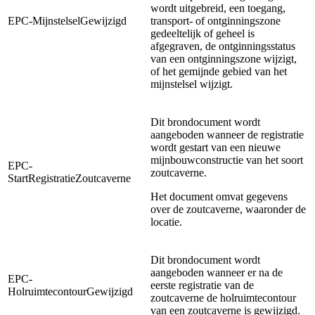
wordt uitgebreid, een toegang,
EPC-MijnstelselGewijzigd
transport- of ontginningszone
gedeeltelijk of geheel is
afgegraven, de ontginningsstatus
van een ontginningszone wijzigt,
of het gemijnde gebied van het
mijnstelsel wijzigt.
Dit brondocument wordt
aangeboden wanneer de registratie
wordt gestart van een nieuwe
mijnbouwconstructie van het soort
EPC-
zoutcaverne.
StartRegistratieZoutcaverne
Het document omvat gegevens
over de zoutcaverne, waaronder de
locatie.
Dit brondocument wordt
aangeboden wanneer er na de
EPC-
eerste registratie van de
HolruimtecontourGewijzigd
zoutcaverne de holruimtecontour
van een zoutcaverne is gewijzigd.