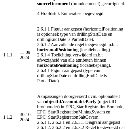
sourceDocument
(brondocument) gecorrigeerd.
4 Hoofdstuk Eumeraties toegevoegd.
2.6.1.1 Figuur aangepast (horizontalPositioning
is optioneel; type van drillingStartDate en
drillingEndDate is PartialDate).
2.6.1.2 Aanvullende regel toegevoegd m.b.t.
horizontalPositioning
(locatiebepaling)
11-09-
1.1.1
2.6.1.4 Toelichting verwijderd m.b.t.
2024
afwezigheid van alle attributen binnen
horizontalPositioning
(locatiebepaling).
2.6.4.1 Figuur aangepast (type van
drillingStartDate en drillingEndDate is
PartialDate).
Aanpassingen doorgevoerd i.vm. optionaliteit
van
objectIdAccountableParty
(object-ID
bronhouder) in EPC_StartRegistrationBorehole,
EPC_StartRegistrationMiningSystem en
30-10-
1.1.2
EPC_StartRegistrationSaltCavern:
2024
2.6.1.1, 2.6.2.1 en 2.6.3.1 Diagram aangepast
2.6.1.2, 2.6.2.2 en 2.6.3.2 Regel toegevoegd dat