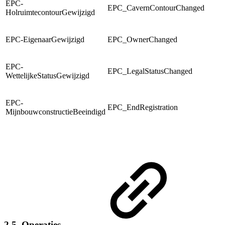
EPC-
EPC_CavernContourChanged
HolruimtecontourGewijzigd
EPC-EigenaarGewijzigd
EPC_OwnerChanged
EPC-
EPC_LegalStatusChanged
WettelijkeStatusGewijzigd
EPC-
EPC_EndRegistration
MijnbouwconstructieBeeindigd
2.5. Operaties