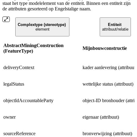
staat het type modelelement van de entiteit. Binnen een entiteit zijn
de attributen gesorteerd op Engelstalige naam.
Complextype (stereotype)
Entiteit
element
attribuut/relatie
AbstractMiningConstruction
Mijnbouwconstructie
(FeatureType)
deliveryContext
kader aanlevering (attribuut)
legalStatus
wettelijke status (attribuut)
objectIdAccountableParty
object-ID bronhouder (attrib
owner
eigenaar (attribuut)
sourceReference
bronverwijzing (attribuut)