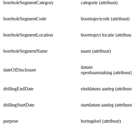
boreholeSegmentCategory
categorie (attribuut)
boreholeSegmentCode
boortrajectcode (attribuut)
boreholeSegmentLocation
boortraject locatie (attribuut)
boreholeSegmentName
naam (attribuut)
datum
dateOfDisclosure
openbaarmaking (attribuut)
drillingEndDate
einddatum aanleg (attribuut)
drillingStartDate
startdatum aanleg (attribuut)
purpose
boringdoel (attribuut)