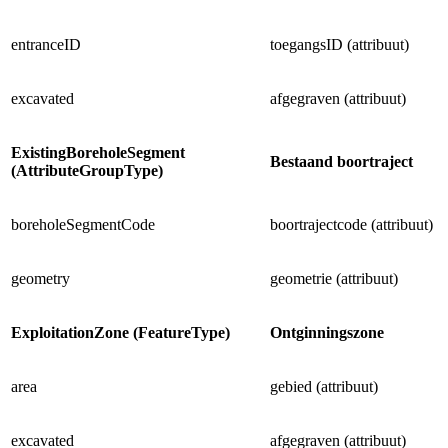
entranceID
toegangsID (attribuut)
excavated
afgegraven (attribuut)
ExistingBoreholeSegment
Bestaand boortraject
(AttributeGroupType)
boreholeSegmentCode
boortrajectcode (attribuut)
geometry
geometrie (attribuut)
ExploitationZone (FeatureType)
Ontginningszone
area
gebied (attribuut)
excavated
afgegraven (attribuut)