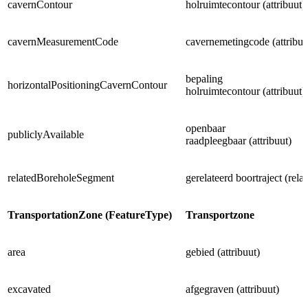
cavernContour
holruimtecontour (attribuut)
cavernMeasurementCode
cavernemetingcode (attribuu
bepaling
horizontalPositioningCavernContour
holruimtecontour (attribuut)
openbaar
publiclyAvailable
raadpleegbaar (attribuut)
relatedBoreholeSegment
gerelateerd boortraject (relat
TransportationZone (FeatureType)
Transportzone
area
gebied (attribuut)
excavated
afgegraven (attribuut)