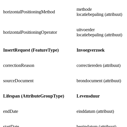
methode
horizontalPositioningMethod
locatiebepaling (attribuut)
uitvoerder
horizontalPositioningOperator
locatiebepaling (attribuut)
InsertRequest (FeatureType)
Invoegverzoek
correctionReason
correctiereden (attribuut)
sourceDocument
brondocument (attribuut)
Lifespan (AttributeGroupType)
Levensduur
endDate
einddatum (attribuut)
startDate
begindatum (attribuut)