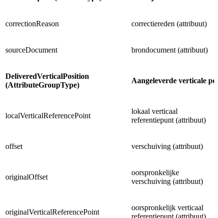
correctionReason
correctiereden (attribuut)
sourceDocument
brondocument (attribuut)
DeliveredVerticalPosition
Aangeleverde verticale po
(AttributeGroupType)
lokaal verticaal
localVerticalReferencePoint
referentiepunt (attribuut)
offset
verschuiving (attribuut)
oorspronkelijke
originalOffset
verschuiving (attribuut)
oorspronkelijk verticaal
originalVerticalReferencePoint
referentiepunt (attribuut)