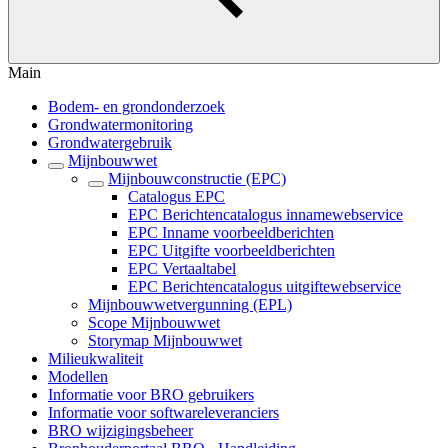
Main
Bodem- en grondonderzoek
Grondwatermonitoring
Grondwatergebruik
Mijnbouwwet
Mijnbouwconstructie (EPC)
Catalogus EPC
EPC Berichtencatalogus innamewebservice
EPC Inname voorbeeldberichten
EPC Uitgifte voorbeeldberichten
EPC Vertaaltabel
EPC Berichtencatalogus uitgiftewebservice
Mijnbouwwetvergunning (EPL)
Scope Mijnbouwwet
Storymap Mijnbouwwet
Milieukwaliteit
Modellen
Informatie voor BRO gebruikers
Informatie voor softwareleveranciers
BRO wijzigingsbeheer