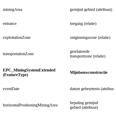
miningArea
gemijnd gebied (attribuut)
entrance
toegang (relatie)
exploitationZone
ontginningszone (relatie)
gerelateerde
transportationZone
transportzone (relatie)
EPC_MiningSystemExtended
Mijnbouwconstructie
(FeatureType)
eventDate
datum gebeurtenis (attribuut
bepaling gemijnd
horizontalPositioningMiningArea
gebied (attribuut)