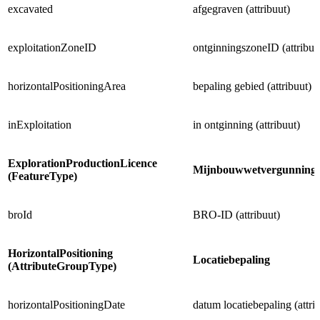
excavated
afgegraven (attribuut)
exploitationZoneID
ontginningszoneID (attribuu
horizontalPositioningArea
bepaling gebied (attribuut)
inExploitation
in ontginning (attribuut)
ExplorationProductionLicence
Mijnbouwwetvergunnin
(FeatureType)
broId
BRO-ID (attribuut)
HorizontalPositioning
Locatiebepaling
(AttributeGroupType)
horizontalPositioningDate
datum locatiebepaling (attri