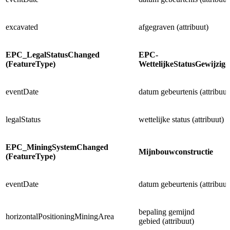
excavated
afgegraven (attribuut)
EPC_LegalStatusChanged
EPC-
(FeatureType)
WettelijkeStatusGewijzi
eventDate
datum gebeurtenis (attribuut
legalStatus
wettelijke status (attribuut)
EPC_MiningSystemChanged
Mijnbouwconstructie
(FeatureType)
eventDate
datum gebeurtenis (attribuut
bepaling gemijnd
horizontalPositioningMiningArea
gebied (attribuut)