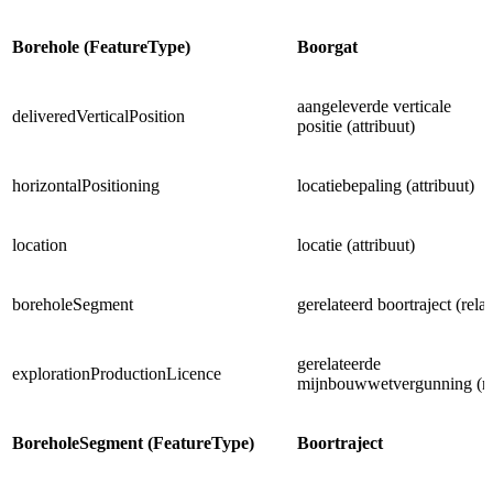
Borehole (FeatureType)
Boorgat
aangeleverde verticale
deliveredVerticalPosition
positie (attribuut)
horizontalPositioning
locatiebepaling (attribuut)
location
locatie (attribuut)
boreholeSegment
gerelateerd boortraject (relat
gerelateerde
explorationProductionLicence
mijnbouwwetvergunning (rel
BoreholeSegment (FeatureType)
Boortraject