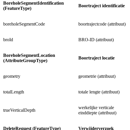
BoreholeSegmentIdentification
Boortraject identificatie
(FeatureType)
boreholeSegmentCode
boortrajectcode (attribuut)
broId
BRO-ID (attribuut)
BoreholeSegmentLocation
Boortraject locatie
(AttributeGroupType)
geometry
geometrie (attribuut)
totalLength
totale lengte (attribuut)
werkelijke verticale
trueVerticalDepth
einddiepte (attribuut)
DeleteRequest (FeatureType)
Verwijderverzoek