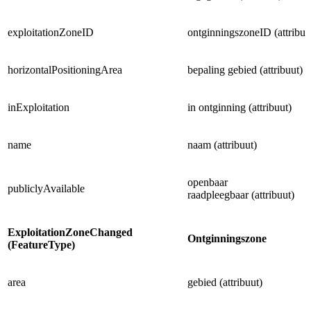
exploitationZoneID
ontginningszoneID (attribuu
horizontalPositioningArea
bepaling gebied (attribuut)
inExploitation
in ontginning (attribuut)
name
naam (attribuut)
openbaar
publiclyAvailable
raadpleegbaar (attribuut)
ExploitationZoneChanged
Ontginningszone
(FeatureType)
area
gebied (attribuut)