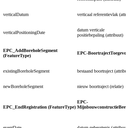
verticalDatum
verticaal referentievlak (attr
datum verticale
verticalPositioningDate
positiebepaling (attribuut)
EPC_AddBoreholeSegment
EPC-BoortrajectToegev
(FeatureType)
existingBoreholeSegment
bestaand boortraject (attribu
newBoreholeSegment
nieuw boortraject (relatie)
EPC-
EPC_EndRegistration (FeatureType)
MijnbouwconstructieBeei
eventDate
datum gebeurtenis (attribuut