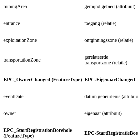
miningArea
gemijnd gebied (attribuut)
entrance
toegang (relatie)
exploitationZone
ontginningszone (relatie)
gerelateerde
transportationZone
transportzone (relatie)
EPC_OwnerChanged (FeatureType)
EPC-EigenaarChanged
eventDate
datum gebeurtenis (attribuut
owner
eigenaar (attribuut)
EPC_StartRegistrationBorehole
EPC-StartRegistratieBoo
(FeatureType)