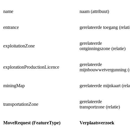
name
naam (attribuut)
entrance
gerelateerde toegang (relatie
gerelateerde
exploitationZone
ontginningszone (relatie)
gerelateerde
explorationProductionLicence
mijnbouwwetvergunning (rel
miningMap
gerelateerde mijnkaart (relat
gerelateerde
transportationZone
transportzone (relatie)
MoveRequest (FeatureType)
Verplaatsverzoek