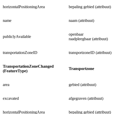
horizontalPositioningArea
bepaling gebied (attribuut)
name
naam (attribuut)
openbaar
publiclyAvailable
raadpleegbaar (attribuut)
transportationZoneID
transportzoneID (attribuut)
TransportationZoneChanged
Transportzone
(FeatureType)
area
gebied (attribuut)
excavated
afgegraven (attribuut)
horizontalPositioningArea
bepaling gebied (attribuut)