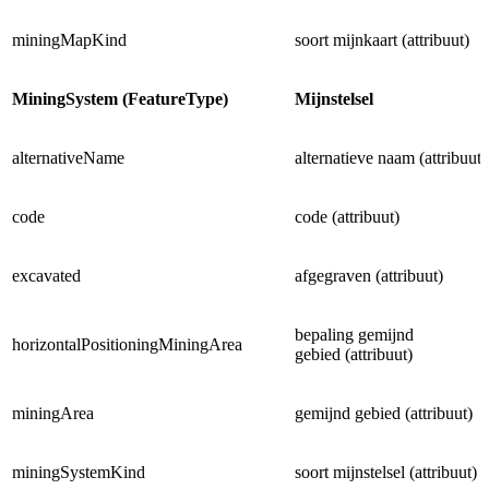
miningMapKind
soort mijnkaart (attribuut)
MiningSystem (FeatureType)
Mijnstelsel
alternativeName
alternatieve naam (attribuut)
code
code (attribuut)
excavated
afgegraven (attribuut)
bepaling gemijnd
horizontalPositioningMiningArea
gebied (attribuut)
miningArea
gemijnd gebied (attribuut)
miningSystemKind
soort mijnstelsel (attribuut)