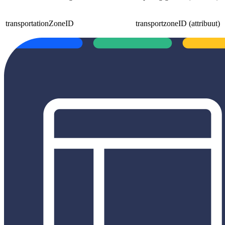
transportationZoneID
transportzoneID (attribuut)