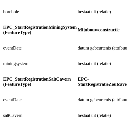
borehole
bestaat uit (relatie)
EPC_StartRegistrationMiningSystem
Mijnbouwconstructie
(FeatureType)
eventDate
datum gebeurtenis (attribuut
miningsystem
bestaat uit (relatie)
EPC_StartRegistrationSaltCavern
EPC-
(FeatureType)
StartRegistratieZoutcav
eventDate
datum gebeurtenis (attribuut
saltCavern
bestaat uit (relatie)