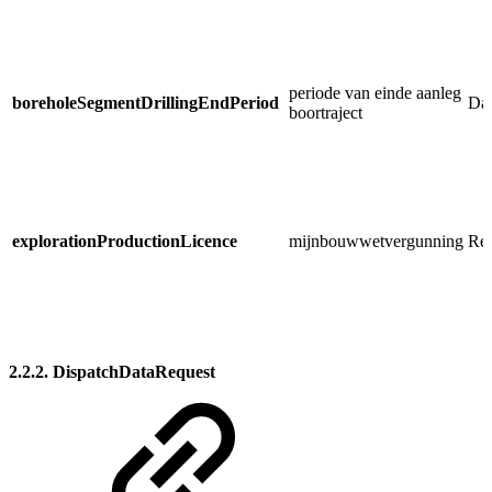
periode van einde aanleg
boreholeSegmentDrillingEndPeriod
Dat
boortraject
explorationProductionLicence
mijnbouwwetvergunning
Reg
2.2.2. DispatchDataRequest