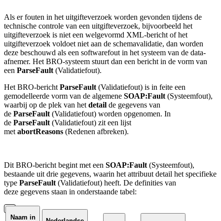
Als er fouten in het uitgifteverzoek worden gevonden tijdens de
technische controle van een uitgifteverzoek, bijvoorbeeld het
uitgifteverzoek is niet een welgevormd XML-bericht of het
uitgifteverzoek voldoet niet aan de schemavalidatie, dan worden
deze beschouwd als een softwarefout in het systeem van de data-
afnemer. Het BRO-systeem stuurt dan een bericht in de vorm van
een
ParseFault
(Validatiefout).
Het BRO-bericht
ParseFault
(Validatiefout) is in feite een
gemodelleerde vorm van de algemene
SOAP:Fault
(Systeemfout),
waarbij op de plek van het
detail
de gegevens van
de
ParseFault
(Validatiefout) worden opgenomen. In
de
ParseFault
(Validatiefout) zit een lijst
met
abortReasons
(Redenen afbreken).
Dit BRO-bericht begint met een
SOAP:Fault
(Systeemfout),
bestaande uit drie gegevens, waarin het attribuut detail het specifieke
type
ParseFault
(Validatiefout) heeft.
De definities van
deze
gegevens
staan in onderstaande tabel:
Naam in
Nederlandse