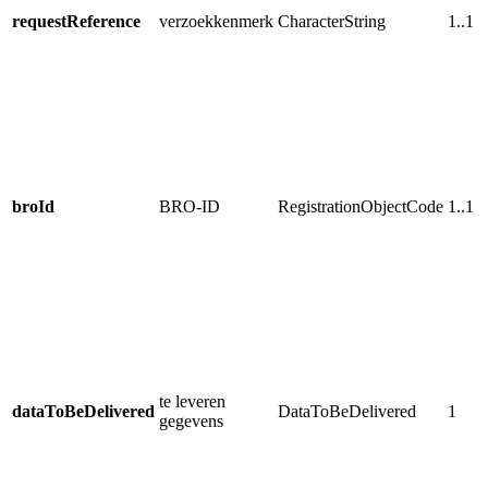
requestReference
verzoekkenmerk
CharacterString
1..1
broId
BRO-ID
RegistrationObjectCode
1..1
te leveren
dataToBeDelivered
DataToBeDelivered
1
gegevens