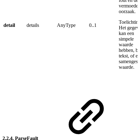
fout en de
vermoedel
oorzaak.
Toelichtin
detail
details
AnyType
0..1
Het gegev
kan een
simpele
waarde
hebben, b.
tekst, of e
samengest
waarde.
2.2.4. ParseFault