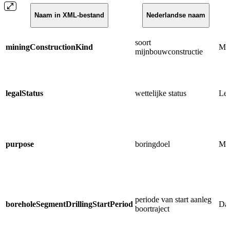
Naam in XML-bestand
Nederlandse naam
soort
miningConstructionKind
Min
mijnbouwconstructie
legalStatus
wettelijke status
Leg
purpose
boringdoel
Min
periode van start aanleg
boreholeSegmentDrillingStartPeriod
Dat
boortraject