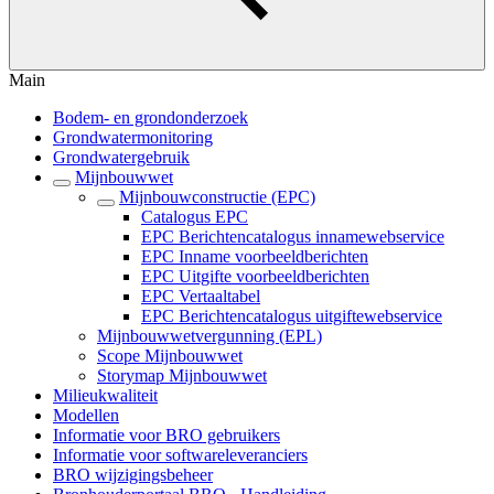
Main
Bodem- en grondonderzoek
Grondwatermonitoring
Grondwatergebruik
Mijnbouwwet
Mijnbouwconstructie (EPC)
Catalogus EPC
EPC Berichtencatalogus innamewebservice
EPC Inname voorbeeldberichten
EPC Uitgifte voorbeeldberichten
EPC Vertaaltabel
EPC Berichtencatalogus uitgiftewebservice
Mijnbouwwetvergunning (EPL)
Scope Mijnbouwwet
Storymap Mijnbouwwet
Milieukwaliteit
Modellen
Informatie voor BRO gebruikers
Informatie voor softwareleveranciers
BRO wijzigingsbeheer