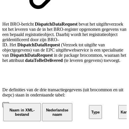
Het BRO-bericht
DispatchDataRequest
bevat het uitgifteverzoek
tot het leveren van de in het BRO-register opgenomen gegevens van
een bepaald registratieobject. Daarbij wordt het registratieobject
geïdentificeerd door zijn BRO-
ID.
Het
DispatchDataRequest
(Verzoek tot uitgifte van
objectgegevens) van de EPC uitgiftewebservice is een specialisatie
van
DispatchDataRequest
in de package brocommon, waaraan het
het attribuut
dataToBeDelivered
(te leveren gegevens) toevoegt.
De definities van de drie
transactiegegevens (uit brocommon en uit
dsepc)
staan in onderstaande tabel:
Naam in XML-
Nederlandse
Type
Kardi
bestand
naam