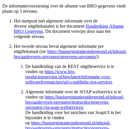
De informatievoorziening over de afname van BRO-gegevens vindt
plaats op 3 niveaus.
Het startpunt met algemene informatie over de
diverse
uitgiftekanalen is het document
Handreiking Afname
BRO Gegevens
. Dit document verwijst door naar het
volgende niveau.
Het tweede niveau bevat algemene informatie per
uitgiftekanaal (zie
https://basisregistratieondergrond.nl/inhoud-
bro/aanleveren-opvragen/gegevens-opvragen/
):
De handleiding van de REST uitgifteservice is te
vinden op
https://www.bro-
productomgeving.nl/bpo/latest/informatie-voor-
softwareleveranciers/url-s-publieke-rest-services
Algemene informatie over de SOAP webservice is te
vinden op
https://basisregistratieondergrond.nl/inhoud-
bro/aanleveren-opvragen/instructies/gegevens-
opvragen-via-soap-webservices/
De handleiding voor het inrichten van SoapUI in het
bijzonder is te vinden
op
https://basisregistratieondergrond.nl/inhoud-
bro/aanleveren-opvragen/instructies/gegevens-