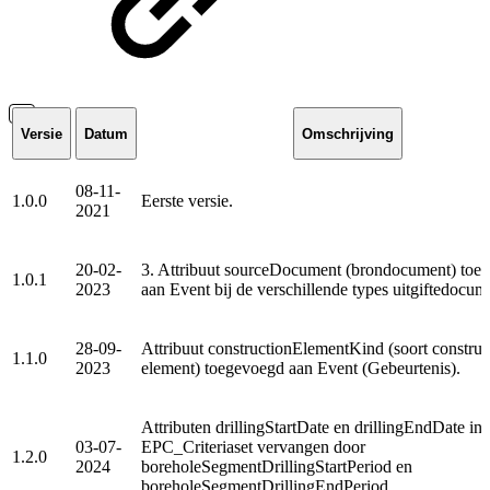
Versie
Datum
Omschrijving
08-11-
1.0.0
Eerste versie.
2021
20-02-
3. Attribuut sourceDocument (brondocument) toe
1.0.1
2023
aan Event bij de verschillende types uitgiftedocum
28-09-
Attribuut constructionElementKind (soort construc
1.1.0
2023
element) toegevoegd aan Event (Gebeurtenis).
Attributen drillingStartDate en drillingEndDate in
03-07-
EPC_Criteriaset vervangen door
1.2.0
2024
boreholeSegmentDrillingStartPeriod en
boreholeSegmentDrillingEndPeriod.