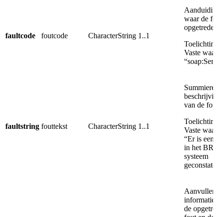
Aanduidin
waar de fo
opgetreden
faultcode
foutcode
CharacterString
1..1
Toelichtin
Vaste waa
“soap:Serv
Summiere
beschrijvi
van de fou
Toelichtin
faultstring
fouttekst
CharacterString
1..1
Vaste waa
“Er is een 
in het BR
systeem
geconstate
Aanvullen
informatie
de opgetr