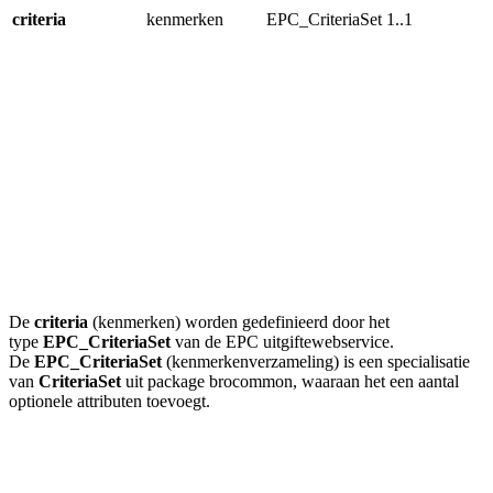
criteria
kenmerken
EPC_CriteriaSet
1..1
De
criteria
(kenmerken) worden gedefinieerd door het
type
EPC_CriteriaSet
van de EPC uitgiftewebservice.
De
EPC_CriteriaSet
(kenmerkenverzameling) is
een specialisatie
van
CriteriaSet
uit package brocommon,
waaraan het een aantal
optionele attributen toevoegt
.