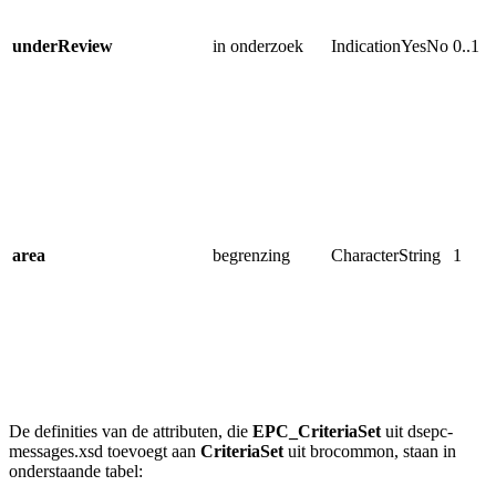
underReview
in onderzoek
IndicationYesNo
0..1
area
begrenzing
CharacterString
1
De definities van de attributen, die
EPC_CriteriaSet
uit dsepc-
messages.xsd toevoegt aan
CriteriaSet
uit brocommon,
staan in
onderstaande tabel: