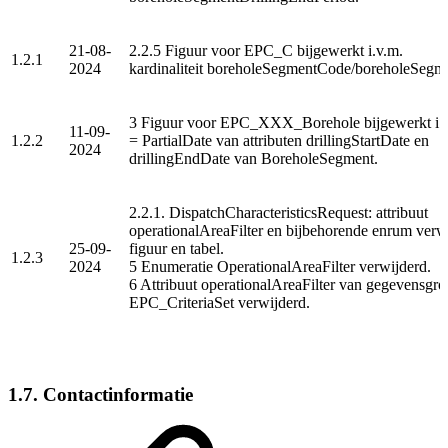
21-08-
2.2.5 Figuur voor EPC_C bijgewerkt i.v.m.
1.2.1
2024
kardinaliteit boreholeSegmentCode/boreholeSeg
3 Figuur voor EPC_XXX_Borehole bijgewerkt i.v
11-09-
1.2.2
= PartialDate van attributen drillingStartDate en
2024
drillingEndDate van BoreholeSegment.
2.2.1. DispatchCharacteristicsRequest: attribuut
operationalAreaFilter en bijbehorende enrum verwi
25-09-
figuur en tabel.
1.2.3
2024
5 Enumeratie OperationalAreaFilter verwijderd.
6 Attribuut operationalAreaFilter van gegevensgr
EPC_CriteriaSet verwijderd.
1.7. Contactinformatie