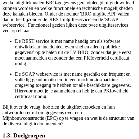
welke uitgiftekanalen BRO-gegevens geraadpleegd of gedownload
kunnen worden en welke functionele en technische mogelijkheden
deze kanalen bieden. Onder de noemer 'BRO uitgifte API' vallen
dan in het bijzonder de 'REST uitgifteservice' en de 'SOAP
webservice'. Functioneel gezien lijken deze twee uitgifteservices
veel op elkaar.
De REST service is met name handig om als software
ontwikkelaar 'incidenteel even snel en alleen publieke
gegevens' op te halen uit de LV-BRO, zonder dat je je eerst
moet aanmelden en zonder dat een PKIoverheid certificaat
nodig is.
De SOAP webservice is met name geschikt om frequent en
volledig geautomatiseerd in een machine-to-machine
omgeving toegang te hebben tot alle beschikbare gegevens.
Hiervoor moet je je aanmelden en heb je een PKIoverheid
certificaat nodig.
Blijft over de vraag: hoe zien de uitgifteverzoeken en hun
antwoorden er uit om gegevens over een
M
ijnbouwconstructie
(EPC) op te vragen en wat is de structuur van
de diverse uitgiftedocumenten?
1.3. Doelgroepen