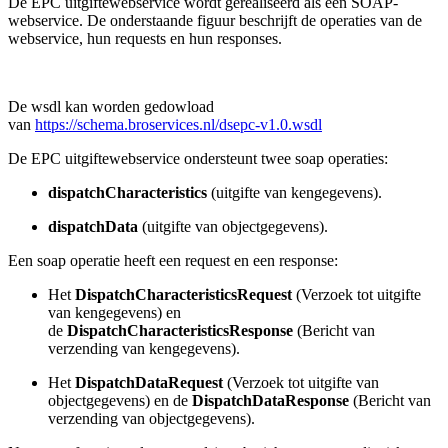
De EPC uitgiftewebservice wordt gerealiseerd als een SOAP-
webservice. De onderstaande figuur beschrijft de operaties van de
webservice, hun requests en hun responses.
De wsdl kan worden gedowload
van
https://schema.broservices.nl/dsepc-v1.0.wsdl
De EPC uitgiftewebservice ondersteunt twee soap operaties:
dispatchCharacteristics
(uitgifte van kengegevens).
dispatchData
(uitgifte van objectgegevens).
Een soap operatie heeft een request en een response:
Het
DispatchCharacteristicsRequest
(Verzoek tot uitgifte
van kengegevens) en
de
DispatchCharacteristicsResponse
(Bericht van
verzending van kengegevens).
Het
DispatchDataRequest
(Verzoek tot uitgifte van
objectgegevens) en de
DispatchDataResponse
(Bericht van
verzending van objectgegevens).