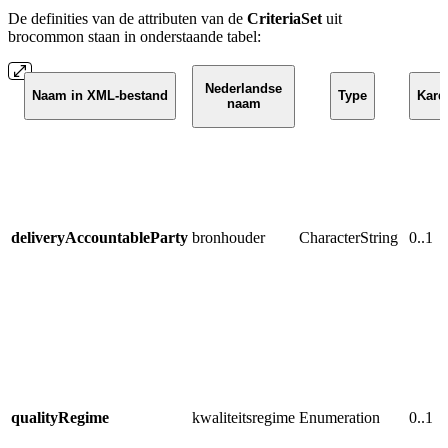
De definities van de attributen
van de
CriteriaSet
uit
brocommon
staan in onderstaande tabel:
Nederlandse
Naam in XML-bestand
Type
Kardi
naam
deliveryAccountableParty
bronhouder
CharacterString
0..1
qualityRegime
kwaliteitsregime
Enumeration
0..1