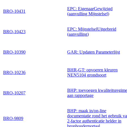
EPC: EigenaarGewijzigd
BRO-10431
(aanvulling Mijnstelsel)
EPC: MijnstelselUitgebreid
BRO-10423
(aanvulling)
BRO-10390
GAR: Updaten Parameterlijst
BHR-GT: opvoeren kleuren
BRO-10236
NEN5104 grondsoort
BHP: toevoegen kwaliteitsregim
BRO-10207
aan rapportage
BHP: maak in/on-line
documentatie rond het gebruik v
BRO-9809
2-factor authenticatie helder in
bronhouderportaal