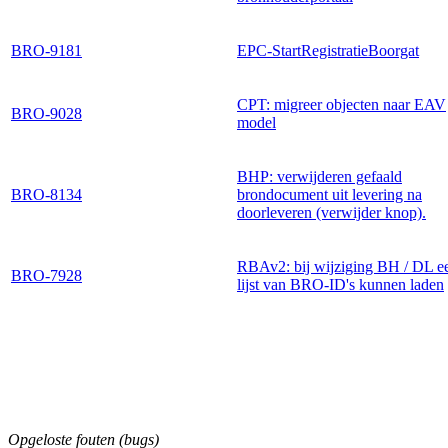
BRO-9181
EPC-StartRegistratieBoorgat
CPT: migreer objecten naar EAV
BRO-9028
model
BHP: verwijderen gefaald
BRO-8134
brondocument uit levering na
doorleveren (verwijder knop).
RBAv2: bij wijziging BH / DL e
BRO-7928
lijst van BRO-ID's kunnen laden
Opgeloste fouten (bugs)