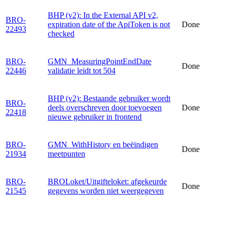
BHP (v2): In the External API v2,
BRO-
expiration date of the ApiToken is not
Done
22493
checked
BRO-
GMN_MeasuringPointEndDate
Done
22446
validatie leidt tot 504
BHP (v2): Bestaande gebruiker wordt
BRO-
deels overschreven door toevoegen
Done
22418
nieuwe gebruiker in frontend
BRO-
GMN_WithHistory en beëindigen
Done
21934
meetpunten
BRO-
BROLoket/Uitgifteloket: afgekeurde
Done
21545
gegevens worden niet weergegeven