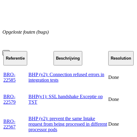
Opgeloste fouten (bugs)
Referentie
Beschrijving
Resolution
BRO-
BHP (v2): Connection refused errors in
Done
22585
integration tests
BRO-
BHP(v1): SSL handshake Exceptie op
Done
22579
TST
BHP (v2): prevent the same Intake
BRO-
request from being processed in different
Done
22567
processor pods