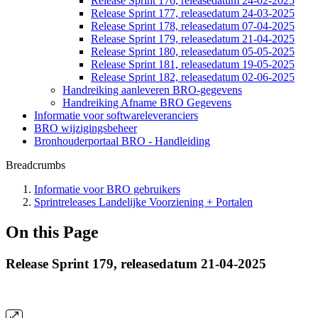
Release Sprint 176, releasedatum 24-02-2025
Release Sprint 177, releasedatum 24-03-2025
Release Sprint 178, releasedatum 07-04-2025
Release Sprint 179, releasedatum 21-04-2025
Release Sprint 180, releasedatum 05-05-2025
Release Sprint 181, releasedatum 19-05-2025
Release Sprint 182, releasedatum 02-06-2025
Handreiking aanleveren BRO-gegevens
Handreiking Afname BRO Gegevens
Informatie voor softwareleveranciers
BRO wijzigingsbeheer
Bronhouderportaal BRO - Handleiding
Breadcrumbs
Informatie voor BRO gebruikers
Sprintreleases Landelijke Voorziening + Portalen
On this Page
Release Sprint 179, releasedatum 21-04-2025