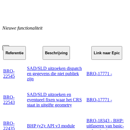
Nieuwe functionaliteit
Referentie
Beschrijving
Link naar Epic
SAD/SLD uitzoeken dispatch
BRO-
en gegevens die niet publiek
BRO-17771 -
22545
zijn
SAD/SLD uitzoeken en
BRO-
eventueel fixen waar het CRS
BRO-17771 -
22543
staat in uitgifte geometry
BRO-18343 - BHP:
BRO-
BHP (v2): API v3 module
uitfaseren van basic-
22435