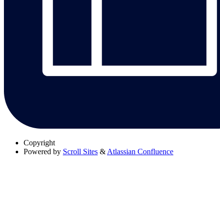
Copyright
Powered by
Scroll Sites
&
Atlassian Confluence