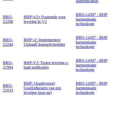
authentication
BRO-14307 - BHP
BRO-
BHP (v2): Foutentab voor
harmonisatie
22268
levering in V2
technologie
BRO-14307 - BHP
BRO-
BHP v2: Implementeer
harmonisatie
22244
UploadCleanupScheduler
technologie
BRO-14307 - BHP
BRO-
BHP-V2: Testen levering e-
harmonisatie
21994
mail notificaties
technologie
BHP: [Aanleveren]
BRO-14307 - BHP
BRO-
Goed/afkeuren van een
harmonisatie
21033
levering (pop-up)
technologie