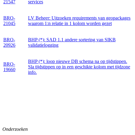
21547
services
BRO-
LV Beheer: Uitzoeken requirements van geopackages
21045
waarom 1:n relatie in 1 kolom worden gezet
BRO-
BHP (*): SAD 1.1 andere sortering van SIKB
20926
validatielogging
BHP (*): loop nieuwe DB schema na op tijdstippen.
BRO-
Sla tijdstippen op in een geschikte kolom met tijdzone
19660
info.
Onderzoeken