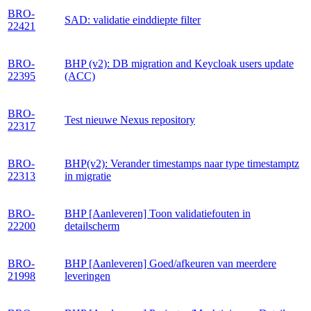
BRO-
SAD: validatie einddiepte filter
22421
BRO-
BHP (v2): DB migration and Keycloak users update
22395
(ACC)
BRO-
Test nieuwe Nexus repository
22317
BRO-
BHP(v2): Verander timestamps naar type timestamptz
22313
in migratie
BRO-
BHP [Aanleveren] Toon validatiefouten in
22200
detailscherm
BRO-
BHP [Aanleveren] Goed/afkeuren van meerdere
21998
leveringen