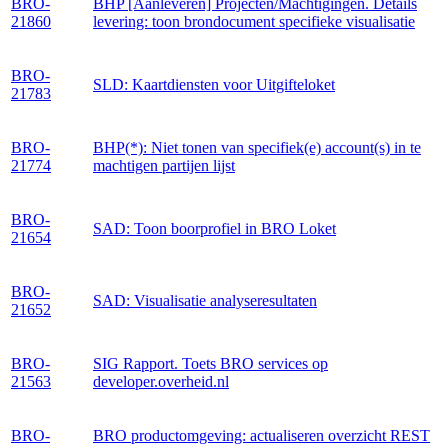
BRO-
BHP [Aanleveren] Projecten/Machtigingen. Details
21860
levering: toon brondocument specifieke visualisatie
BRO-
SLD: Kaartdiensten voor Uitgifteloket
21783
BRO-
BHP(*): Niet tonen van specifiek(e) account(s) in te
21774
machtigen partijen lijst
BRO-
SAD: Toon boorprofiel in BRO Loket
21654
BRO-
SAD: Visualisatie analyseresultaten
21652
BRO-
SIG Rapport. Toets BRO services op
21563
developer.overheid.nl
BRO-
BRO productomgeving: actualiseren overzicht REST