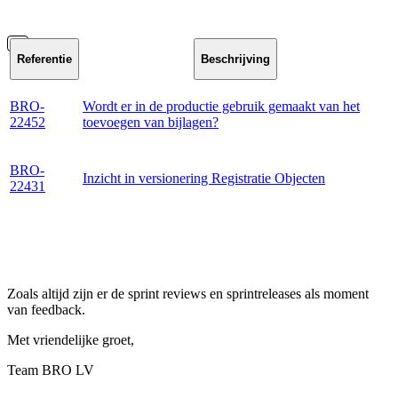
Referentie
Beschrijving
BRO-
Wordt er in de productie gebruik gemaakt van het
22452
toevoegen van bijlagen?
BRO-
Inzicht in versionering Registratie Objecten
22431
Zoals altijd zijn er de sprint reviews en sprintreleases als moment
van feedback.
Met vriendelijke groet,
Team BRO LV