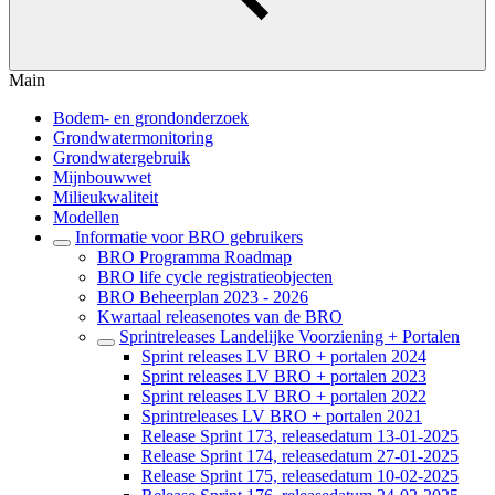
Main
Bodem- en grondonderzoek
Grondwatermonitoring
Grondwatergebruik
Mijnbouwwet
Milieukwaliteit
Modellen
Informatie voor BRO gebruikers
BRO Programma Roadmap
BRO life cycle registratieobjecten
BRO Beheerplan 2023 - 2026
Kwartaal releasenotes van de BRO
Sprintreleases Landelijke Voorziening + Portalen
Sprint releases LV BRO + portalen 2024
Sprint releases LV BRO + portalen 2023
Sprint releases LV BRO + portalen 2022
Sprintreleases LV BRO + portalen 2021
Release Sprint 173, releasedatum 13-01-2025
Release Sprint 174, releasedatum 27-01-2025
Release Sprint 175, releasedatum 10-02-2025