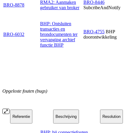
RMA2: Aanmaken
BRO-8446
BRO-8878
gebruiker van broker
SubcribeAndNotify
BHP: Ontsluiten
transacties en
BRO-4755
BHP
BRO-6032
brondocumenten ter
doorontwikkeling
vervanging archief
functie BHP
Opgeloste fouten (bugs)
Referentie
Beschrijving
Resolution
BHP: bij connectiefouten