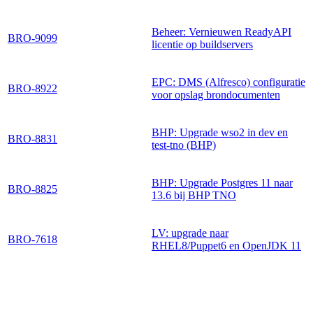
Beheer: Vernieuwen ReadyAPI
BRO-9099
licentie op buildservers
EPC: DMS (Alfresco) configuratie
BRO-8922
voor opslag brondocumenten
BHP: Upgrade wso2 in dev en
BRO-8831
test-tno (BHP)
BHP: Upgrade Postgres 11 naar
BRO-8825
13.6 bij BHP TNO
LV: upgrade naar
BRO-7618
RHEL8/Puppet6 en OpenJDK 11