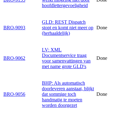
hoofdlettergevoeligheid
GLD: REST Dispatch
BRO-9093
stopt en komt niet meer op
Done
(herhaaldelijk)
LV: XML
Documentservice traag
BRO-9062
Done
voor samenvattingen van
met name grote GLD's
BHP: Als automatisch
doorleveren aanstaat, blijkt
BRO-9056
dat sommige toch
Done
handmatig te moeten
worden doorgezet