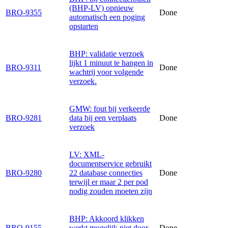
(BHP-LV) opnieuw
BRO-9355
Done
automatisch een poging
opstarten
BHP: validatie verzoek
lijkt 1 minuut te hangen in
BRO-9311
Done
wachtrij voor volgende
verzoek.
GMW: fout bij verkeerde
BRO-9281
data bij een verplaats
Done
verzoek
LV: XML-
documentservice gebruikt
BRO-9280
22 database connecties
Done
terwijl er maar 2 per pod
nodig zouden moeten zijn
BHP: Akkoord klikken
BRO-9155
werkt mogelijk niet door
Done