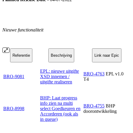
Nieuwe functionaliteit
Referentie
Beschrijving
Link naar Epic
EPL: nieuwe uitgifte
BRO-4763
EPL v1.0
BRO-9081
XSD innemen /
T4
uitgifte realiseren
BHP: Laat progress
info zien na multi
BRO-4755
BHP
BRO-8998
select Goedkeuren en
doorontwikkeling
Accorderen (ook als
in queue)