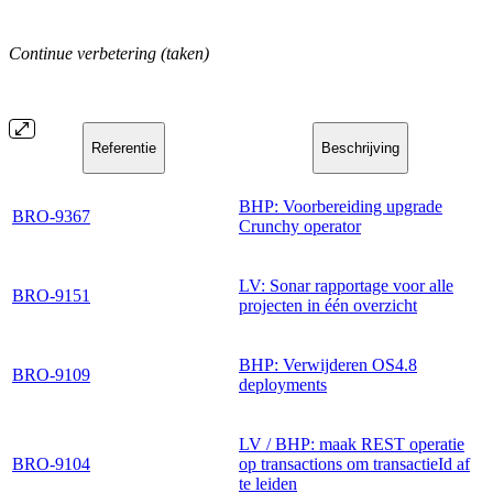
Continue verbetering (taken)
Referentie
Beschrijving
BHP: Voorbereiding upgrade
BRO-9367
Crunchy operator
LV: Sonar rapportage voor alle
BRO-9151
projecten in één overzicht
BHP: Verwijderen OS4.8
BRO-9109
deployments
LV / BHP: maak REST operatie
BRO-9104
op transactions om transactieId af
te leiden