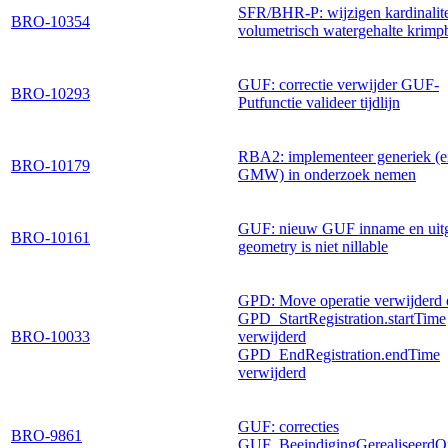
SFR/BHR-P: wijzigen kardinalite
BRO-10354
volumetrisch watergehalte krimp
GUF: correctie verwijder GUF-
BRO-10293
Putfunctie valideer tijdlijn
RBA2: implementeer generiek (
BRO-10179
GMW) in onderzoek nemen
GUF: nieuw GUF inname en uitg
BRO-10161
geometry is niet nillable
GPD: Move operatie verwijderd 
GPD_StartRegistration.startTime
BRO-10033
verwijderd
GPD_EndRegistration.endTime
verwijderd
GUF: correcties
BRO-9861
GUF_BeeindigingGerealiseerdO