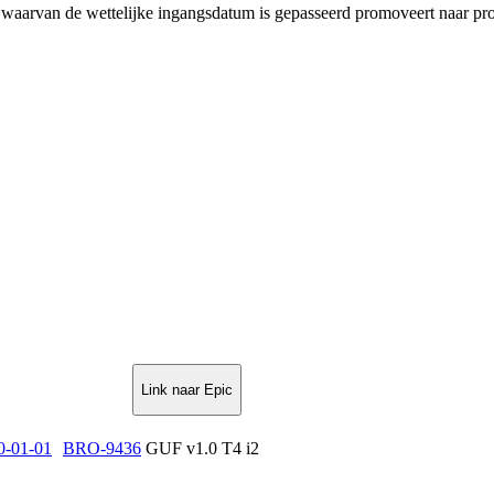
en waarvan de wettelijke ingangsdatum is gepasseerd promoveert naar pro
Link naar Epic
0-01-01
BRO-9436
GUF v1.0 T4 i2