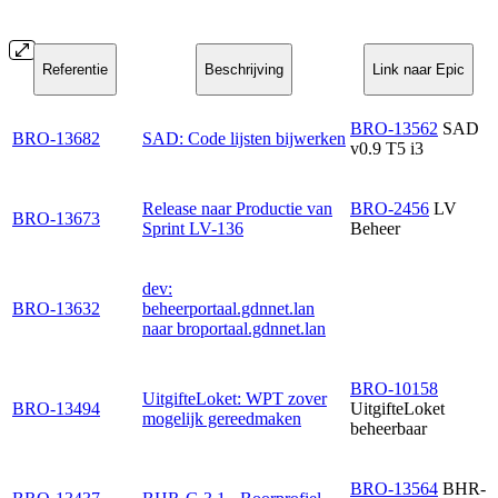
Referentie
Beschrijving
Link naar Epic
BRO-13562
SAD
BRO-13682
SAD: Code lijsten bijwerken
v0.9 T5 i3
Release naar Productie van
BRO-2456
LV
BRO-13673
Sprint LV-136
Beheer
dev:
BRO-13632
beheerportaal.gdnnet.lan
naar broportaal.gdnnet.lan
BRO-10158
UitgifteLoket: WPT zover
BRO-13494
UitgifteLoket
mogelijk gereedmaken
beheerbaar
BRO-13564
BHR-