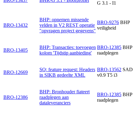
BRO-13437
BHR-G 3.1 - Boorprofiel
G 3.1 - I1
BHP: opnemen missende
BRO-9276
BHP
BRO-13432
velden in V2 REST operatie
veiligheid
"opvragen project gegevens"
BHP: Transacties: toevoegen
BRO-12385
BHP
BRO-13405
kolom 'Tijdstip aanbieding'
raadplegen
SQ: feature request: Headers
BRO-13562
SAD
BRO-12669
in SIKB gedeelte XML
v0.9 T5 i3
BHP: Bronhouder fiateert
BRO-12385
BHP
BRO-12386
raadplegen aan
raadplegen
dataleveranciers