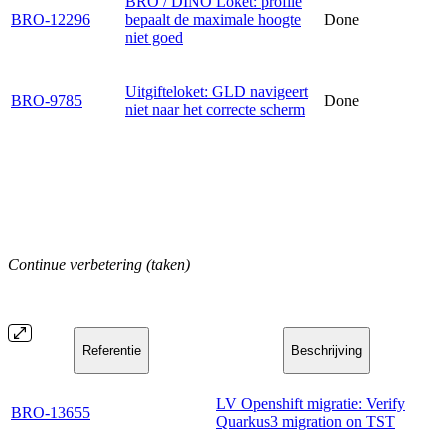
BRO / DINO Loket: profile
BRO-12296
bepaalt de maximale hoogte
Done
niet goed
Uitgifteloket: GLD navigeert
BRO-9785
Done
niet naar het correcte scherm
Continue verbetering (taken)
Referentie
Beschrijving
LV Openshift migratie: Verify
BRO-13655
Quarkus3 migration on TST