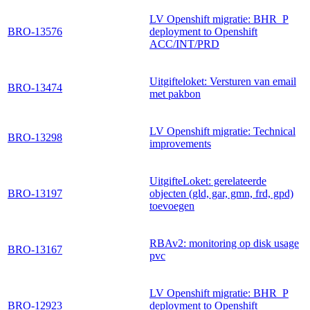
LV Openshift migratie: BHR_P
BRO-13576
deployment to Openshift
ACC/INT/PRD
Uitgifteloket: Versturen van email
BRO-13474
met pakbon
LV Openshift migratie: Technical
BRO-13298
improvements
UitgifteLoket: gerelateerde
BRO-13197
objecten (gld, gar, gmn, frd, gpd)
toevoegen
RBAv2: monitoring op disk usage
BRO-13167
pvc
LV Openshift migratie: BHR_P
BRO-12923
deployment to Openshift