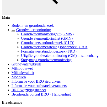
Main
Bodem- en grondonderzoek
Grondwatermonitoring
Grondwatermonitoringput (GMW)
Grondwatermonitoringnet (GMN)
Grondwaterstandonderzoek (GLD)
Grondwatersamenstellingsonderzoek (GAR)
Formatieweerstandonderzoek (FRD)
Uitgifte grondwatermonitoring (GM) in samenhang
Storymaps grondwatermonitoring
Grondwatergebruik
Mijnbouwwet
Milieukwaliteit
Modellen
Informatie voor BRO gebruikers
Informatie voor softwareleveranciers
BRO wijzigingsbeheer
Bronhouderportaal BRO - Handleiding
Breadcrumbs