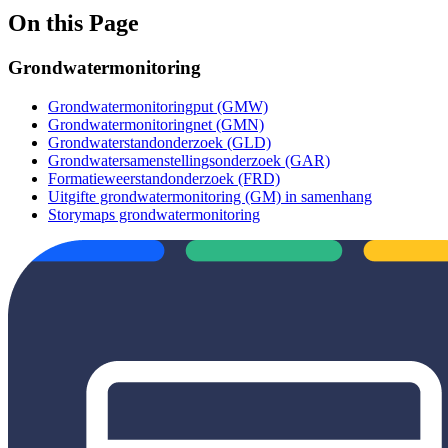
On this Page
Grondwatermonitoring
Grondwatermonitoringput (GMW)
Grondwatermonitoringnet (GMN)
Grondwaterstandonderzoek (GLD)
Grondwatersamenstellingsonderzoek (GAR)
Formatieweerstandonderzoek (FRD)
Uitgifte grondwatermonitoring (GM) in samenhang
Storymaps grondwatermonitoring