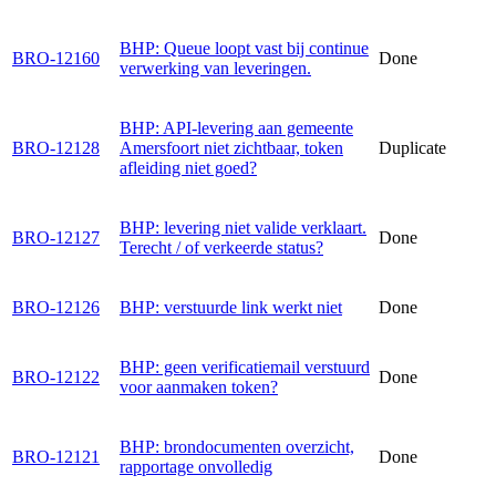
BHP: Queue loopt vast bij continue
BRO-12160
Done
verwerking van leveringen.
BHP: API-levering aan gemeente
BRO-12128
Amersfoort niet zichtbaar, token
Duplicate
afleiding niet goed?
BHP: levering niet valide verklaart.
BRO-12127
Done
Terecht / of verkeerde status?
BRO-12126
BHP: verstuurde link werkt niet
Done
BHP: geen verificatiemail verstuurd
BRO-12122
Done
voor aanmaken token?
BHP: brondocumenten overzicht,
BRO-12121
Done
rapportage onvolledig