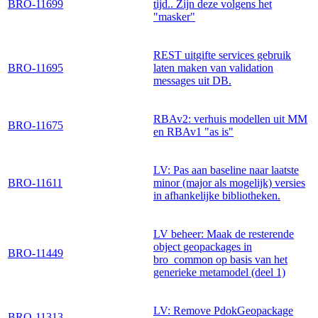
BRO-11699
tijd.. Zijn deze volgens het
"masker"
REST uitgifte services gebruik
BRO-11695
laten maken van validation
messages uit DB.
RBAv2: verhuis modellen uit MM
BRO-11675
en RBAv1 "as is"
LV: Pas aan baseline naar laatste
BRO-11611
minor (major als mogelijk) versies
in afhankelijke bibliotheken.
LV beheer: Maak de resterende
object geopackages in
BRO-11449
bro_common op basis van het
generieke metamodel (deel 1)
LV: Remove PdokGeopackage
BRO-11313