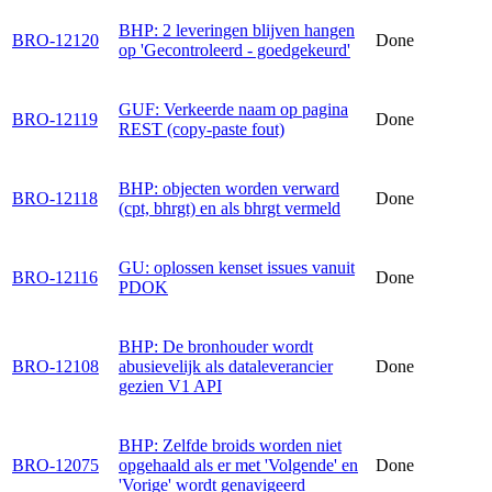
BHP: 2 leveringen blijven hangen
BRO-12120
Done
op 'Gecontroleerd - goedgekeurd'
GUF: Verkeerde naam op pagina
BRO-12119
Done
REST (copy-paste fout)
BHP: objecten worden verward
BRO-12118
Done
(cpt, bhrgt) en als bhrgt vermeld
GU: oplossen kenset issues vanuit
BRO-12116
Done
PDOK
BHP: De bronhouder wordt
BRO-12108
abusievelijk als dataleverancier
Done
gezien V1 API
BHP: Zelfde broids worden niet
BRO-12075
opgehaald als er met 'Volgende' en
Done
'Vorige' wordt genavigeerd