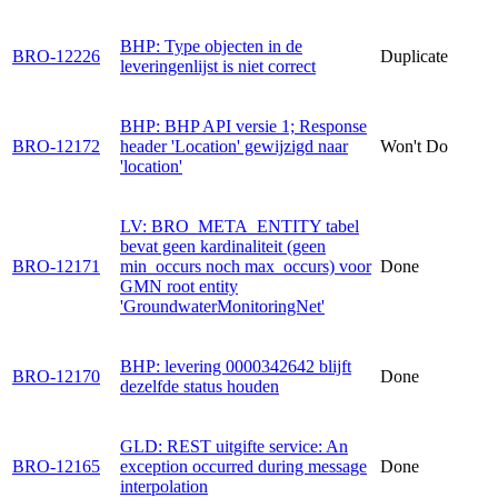
BHP: Type objecten in de
BRO-12226
Duplicate
leveringenlijst is niet correct
BHP: BHP API versie 1; Response
BRO-12172
header 'Location' gewijzigd naar
Won't Do
'location'
LV: BRO_META_ENTITY tabel
bevat geen kardinaliteit (geen
BRO-12171
min_occurs noch max_occurs) voor
Done
GMN root entity
'GroundwaterMonitoringNet'
BHP: levering 0000342642 blijft
BRO-12170
Done
dezelfde status houden
GLD: REST uitgifte service: An
BRO-12165
exception occurred during message
Done
interpolation