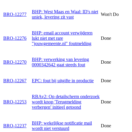
BHP: West Maas en Waal: ID's niet
BRO-12277
Won't Do
uniek, levering zit vast
BHP: email account verwijderen
BRO-12276
lukt niet met rare
Done
"jouwgemeente.nl" foutmelding
BHP: verwerking van levering
BRO-12270
Done
0000342642 gaat steeds fout
BRO-12267
EPC: fout bij uitgifte in productie
Done
RBAv2: Op detailscherm onderzoek
BRO-12253
wordt knop 'Terugmelding
Done
verbergen' initieel getoond
BHP: wekelijkse notificatie mail
BRO-12237
Done
wordt niet verstuurd