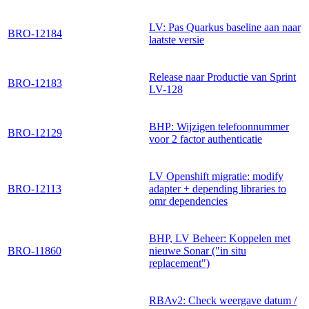
LV: Pas Quarkus baseline aan naar
BRO-12184
laatste versie
Release naar Productie van Sprint
BRO-12183
LV-128
BHP: Wijzigen telefoonnummer
BRO-12129
voor 2 factor authenticatie
LV Openshift migratie: modify
BRO-12113
adapter + depending libraries to
omr dependencies
BHP, LV Beheer: Koppelen met
BRO-11860
nieuwe Sonar ("in situ
replacement")
RBAv2: Check weergave datum /