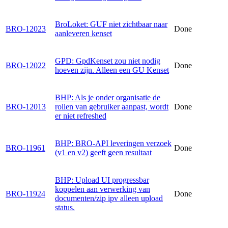
BroLoket: GUF niet zichtbaar naar
BRO-12023
Done
aanleveren kenset
GPD: GpdKenset zou niet nodig
BRO-12022
Done
hoeven zijn. Alleen een GU Kenset
BHP: Als je onder organisatie de
BRO-12013
rollen van gebruiker aanpast, wordt
Done
er niet refreshed
BHP: BRO-API leveringen verzoek
BRO-11961
Done
(v1 en v2) geeft geen resultaat
BHP: Upload UI progressbar
koppelen aan verwerking van
BRO-11924
Done
documenten/zip ipv alleen upload
status.