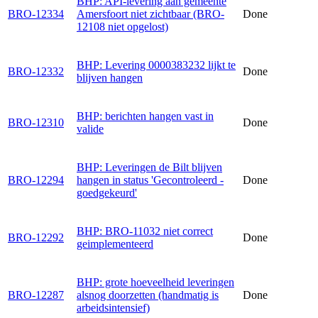
BHP: API-levering aan gemeente
BRO-12334
Amersfoort niet zichtbaar (BRO-
Done
12108 niet opgelost)
BHP: Levering 0000383232 lijkt te
BRO-12332
Done
blijven hangen
BHP: berichten hangen vast in
BRO-12310
Done
valide
BHP: Leveringen de Bilt blijven
BRO-12294
hangen in status 'Gecontroleerd -
Done
goedgekeurd'
BHP: BRO-11032 niet correct
BRO-12292
Done
geimplementeerd
BHP: grote hoeveelheid leveringen
BRO-12287
alsnog doorzetten (handmatig is
Done
arbeidsintensief)