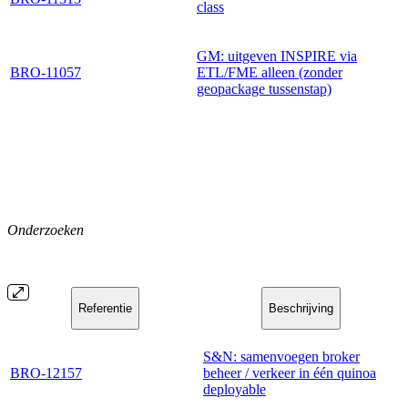
class
GM: uitgeven INSPIRE via
BRO-11057
ETL/FME alleen (zonder
geopackage tussenstap)
Onderzoeken
Referentie
Beschrijving
S&N: samenvoegen broker
BRO-12157
beheer / verkeer in één quinoa
deployable