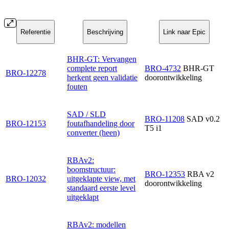
Referentie
Beschrijving
Link naar Epic
BHR-GT: Vervangen
complete report
BRO-4732
BHR-GT
BRO-12278
herkent geen validatie
doorontwikkeling
fouten
SAD / SLD
BRO-11208
SAD v0.2
BRO-12153
foutafhandeling door
T5 i1
converter (heen)
RBAv2:
boomstructuur:
BRO-12353
RBA v2
BRO-12032
uitgeklapte view, met
doorontwikkeling
standaard eerste level
uitgeklapt
RBAv2: modellen