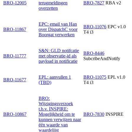
BRO-12005
terugmeldingen
BRO-7827
RBA v2
overzetten
EPC: email van Han
BRO-11076
EPC v1.0
BRO-11867
over DispatchC voor
T4 i3
Boorgat verwerken
S&N: GLD notifcatie
BRO-8446
BRO-11777
met observatie-id als
SubcribeAndNotify
payload in notificatie
EPL: aanvullen 1
BRO-11075
EPL v1.0
BRO-11677
(TBD)
T4 i3
BRO:
Wijzigingsverzoek
t.b.v. INSPIRE:
BRO-10867
Mogelijkheid om te
BRO-7830
INSPIRE
kunnen verwijzen naar
één waarde van
waardelijst