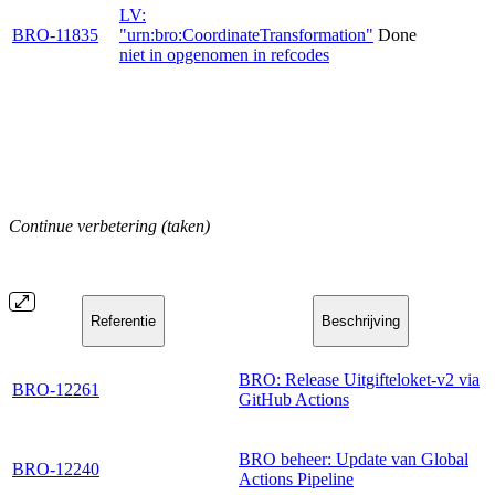
LV:
BRO-11835
"urn:bro:CoordinateTransformation"
Done
niet in opgenomen in refcodes
Continue verbetering (taken)
Referentie
Beschrijving
BRO: Release Uitgifteloket-v2 via
BRO-12261
GitHub Actions
BRO beheer: Update van Global
BRO-12240
Actions Pipeline