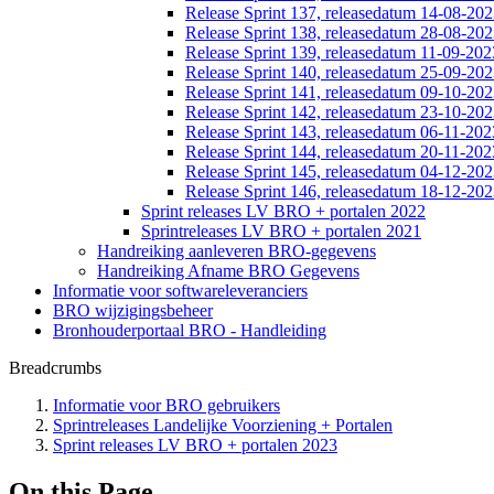
Release Sprint 137, releasedatum 14-08-20
Release Sprint 138, releasedatum 28-08-20
Release Sprint 139, releasedatum 11-09-202
Release Sprint 140, releasedatum 25-09-20
Release Sprint 141, releasedatum 09-10-20
Release Sprint 142, releasedatum 23-10-20
Release Sprint 143, releasedatum 06-11-202
Release Sprint 144, releasedatum 20-11-202
Release Sprint 145, releasedatum 04-12-20
Release Sprint 146, releasedatum 18-12-20
Sprint releases LV BRO + portalen 2022
Sprintreleases LV BRO + portalen 2021
Handreiking aanleveren BRO-gegevens
Handreiking Afname BRO Gegevens
Informatie voor softwareleveranciers
BRO wijzigingsbeheer
Bronhouderportaal BRO - Handleiding
Breadcrumbs
Informatie voor BRO gebruikers
Sprintreleases Landelijke Voorziening + Portalen
Sprint releases LV BRO + portalen 2023
On this Page