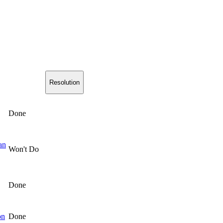
Resolution
Done
an
Won't Do
Done
on
Done