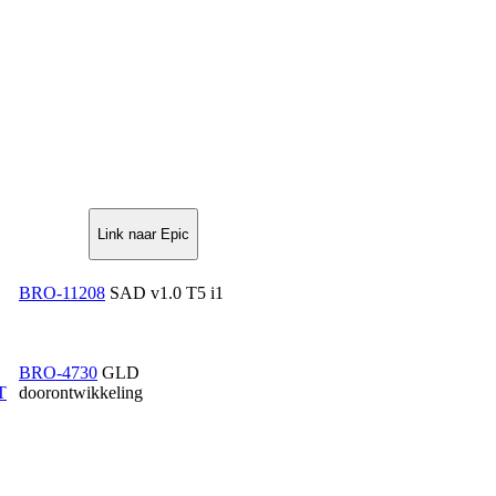
Link naar Epic
BRO-11208
SAD v1.0 T5 i1
BRO-4730
GLD
T
doorontwikkeling