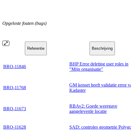
Opgeloste fouten (bugs)
Referentie
Beschrijving
BHP Error deleting user roles in
BRO-11846
"Mijn organisatie"
GM kenset heeft validatie error v
BRO-11768
Kadaster
RBAv2: Goede weergave
BRO-11673
aangeleverde locatie
BRO-11628
SAD: controles geometrie Polyg