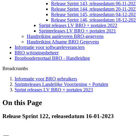
Release Sprint 143, releasedatum 06-11-202
Release Sprint 144, releasedatum 20-11-202
Release Sprint 145, releasedatum 04-12-20
Release Sprint 146, releasedatum 18-12-20
Sprint releases LV BRO + portalen 2022
Sprintreleases LV BRO + portalen 2021
Handreiking aanleveren BRO-gegevens
Handreiking Afname BRO Gegevens
Informatie voor softwareleveranciers
BRO wijzigingsbeheer
Bronhouderportaal BRO - Handleiding
Breadcrumbs
Informatie voor BRO gebruikers
Sprintreleases Landelijke Voorziening + Portalen
Sprint releases LV BRO + portalen 2023
On this Page
Release Sprint 122, releasedatum 16-01-2023