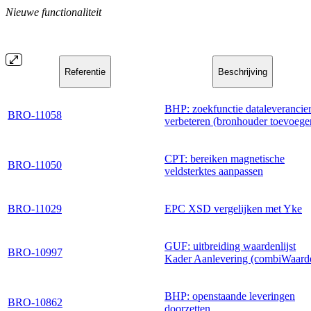
Nieuwe functionaliteit
Referentie
Beschrijving
BHP: zoekfunctie dataleverancie
BRO-11058
verbeteren (bronhouder toevoege
CPT: bereiken magnetische
BRO-11050
veldsterktes aanpassen
BRO-11029
EPC XSD vergelijken met Yke
GUF: uitbreiding waardenlijst
BRO-10997
Kader Aanlevering (combiWaard
BHP: openstaande leveringen
BRO-10862
doorzetten