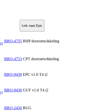
Link naar Epic
r
BRO-4755
BHP doorontwikkeling
n)
BRO-4753
CPT doorontwikkeling
BRO-9439
EPC v1.0 T4 i2
BRO-9436
GUF v1.0 T4 i2
e)
BRO-2450
BUG