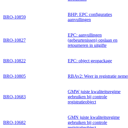
BHP: EPC configuraties
BRO-10859
aanvullingen
EPC: aanvullingen
BRO-10827
(gebeurtenissen) opslaan en
retourneren in uitgifte
BRO-10822
EPC: object geopackage
BRO-10805
RBAv2: Weer in registratie neme
GMW juiste kwaliteitsregime
BRO-10683
gebruiken bij controle
registratieobject
GMN juiste kwaliteitsregime
BRO-10682
gebruiken bij controle
registratieobject