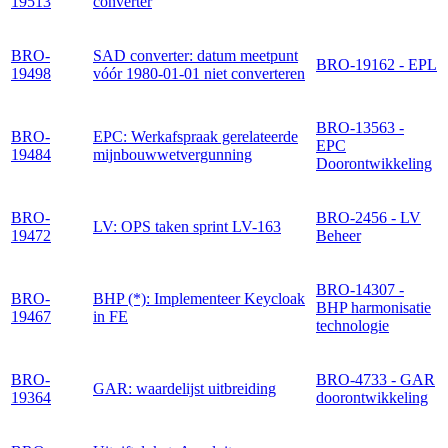
19513
converter
BRO-
SAD converter: datum meetpunt
BRO-19162 - EPL
19498
vóór 1980-01-01 niet converteren
BRO-13563 -
BRO-
EPC: Werkafspraak gerelateerde
EPC
19484
mijnbouwwetvergunning
Doorontwikkeling
BRO-
BRO-2456 - LV
LV: OPS taken sprint LV-163
19472
Beheer
BRO-14307 -
BRO-
BHP (*): Implementeer Keycloak
BHP harmonisatie
19467
in FE
technologie
BRO-
BRO-4733 - GAR
GAR: waardelijst uitbreiding
19364
doorontwikkeling