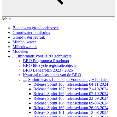
Main
Bodem- en grondonderzoek
Grondwatermonitoring
Grondwatergebruik
Mijnbouwwet
Milieukwaliteit
Modellen
Informatie voor BRO gebruikers
BRO Programma Roadmap
BRO life cycle registratieobjecten
BRO Beheerplan 2023 - 2026
Kwartaal releasenotes van de BRO
Sprintreleases Landelijke Voorziening + Portalen
Release Sprint 168, releasedatum 04-11-2024
Release Sprint 167, releasedatum 21-10-2024
Release Sprint 166, releasedatum 07-10-2024
Release Sprint 165, releasedatum 23-09-2024
Release Sprint 164, releasedatum 09-09-2024
Release Sprint 163, releasedatum 26-08-2024
Release Sprint 161, releasedatum 12-08-2024