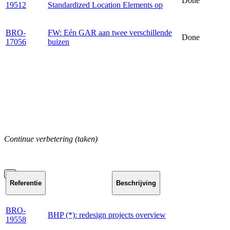
Done
19512
Standardized Location Elements op
BRO-
FW: Eén GAR aan twee verschillende
Done
17056
buizen
Continue verbetering (taken)
Referentie
Beschrijving
BRO-
BHP (*): redesign projects overview
19558