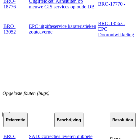
BRO-
Uitgifteloket: Aansluiten op
BRO-17770 -
18776
nieuwe GIS services op oude DB
BRO-13563 -
BRO-
EPC uitgifteservice karateristieken
EPC
13052
zoutcaverne
Doorontwikkeling
Opgeloste fouten (bugs)
Referentie
Beschrijving
Resolution
BRO-
SAD: correcties leveren dubbele