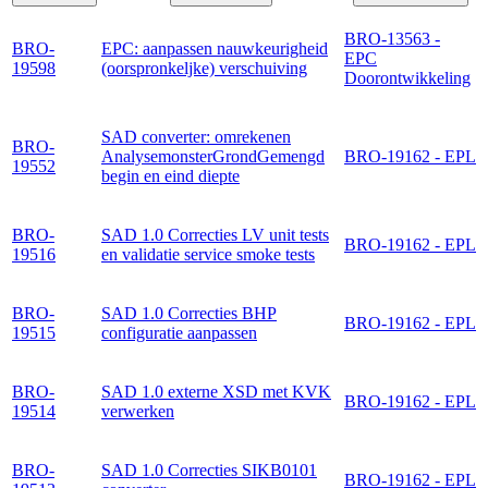
BRO-13563 -
BRO-
EPC: aanpassen nauwkeurigheid
EPC
19598
(oorspronkeljke) verschuiving
Doorontwikkeling
SAD converter: omrekenen
BRO-
AnalysemonsterGrondGemengd
BRO-19162 - EPL
19552
begin en eind diepte
BRO-
SAD 1.0 Correcties LV unit tests
BRO-19162 - EPL
19516
en validatie service smoke tests
BRO-
SAD 1.0 Correcties BHP
BRO-19162 - EPL
19515
configuratie aanpassen
BRO-
SAD 1.0 externe XSD met KVK
BRO-19162 - EPL
19514
verwerken
BRO-
SAD 1.0 Correcties SIKB0101
BRO-19162 - EPL