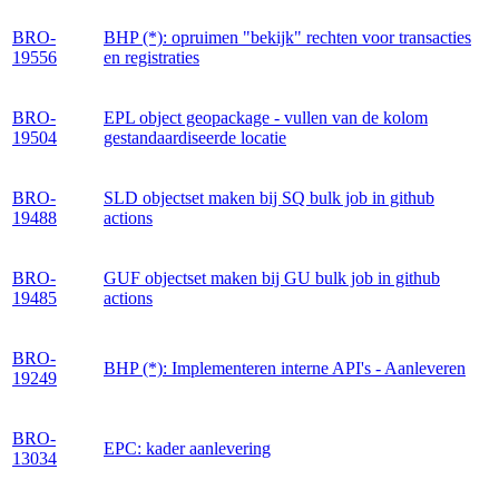
BRO-
BHP (*): opruimen "bekijk" rechten voor transacties
19556
en registraties
BRO-
EPL object geopackage - vullen van de kolom
19504
gestandaardiseerde locatie
BRO-
SLD objectset maken bij SQ bulk job in github
19488
actions
BRO-
GUF objectset maken bij GU bulk job in github
19485
actions
BRO-
BHP (*): Implementeren interne API's - Aanleveren
19249
BRO-
EPC: kader aanlevering
13034