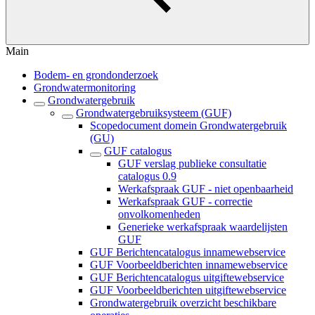
Main
Bodem- en grondonderzoek
Grondwatermonitoring
Grondwatergebruik
Grondwatergebruiksysteem (GUF)
Scopedocument domein Grondwatergebruik
(GU)
GUF catalogus
GUF verslag publieke consultatie
catalogus 0.9
Werkafspraak GUF - niet openbaarheid
Werkafspraak GUF - correctie
onvolkomenheden
Generieke werkafspraak waardelijsten
GUF
GUF Berichtencatalogus innamewebservice
GUF Voorbeeldberichten innamewebservice
GUF Berichtencatalogus uitgiftewebservice
GUF Voorbeeldberichten uitgiftewebservice
Grondwatergebruik overzicht beschikbare