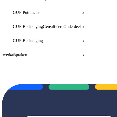
GUF-Putfunctie
x
x
GUF-BeeindigingGerealiseerdOnderdeel
x
n
GUF-Beeindiging
x
n
werkafspraken
x
n