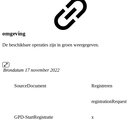
omgeving
De beschikbare operaties zijn in groen weergegeven.
Brondatum 17 november 2022
SourceDocument
Registreren
C
registrationRequest
r
GPD-StartRegistratie
x
x