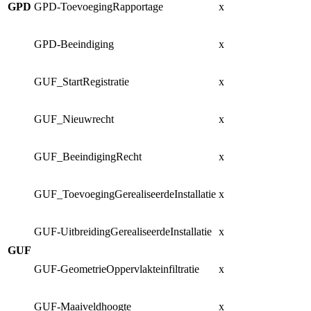
GPD
GPD-ToevoegingRapportage
x
x
GPD-Beeindiging
x
n
GUF_StartRegistratie
x
x
GUF_Nieuwrecht
x
x
GUF_BeeindigingRecht
x
n
GUF_ToevoegingGerealiseerdeInstallatie
x
x
GUF-UitbreidingGerealiseerdeInstallatie
x
x
GUF
GUF-GeometrieOppervlakteinfiltratie
x
x
GUF-Maaiveldhoogte
x
x