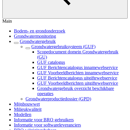
Main
Bodem- en grondonderzoek
Grondwatermonitoring
Grondwatergebruik
Grondwatergebruiksysteem (GUF)
Scopedocument domein Grondwatergebruik
(GU)
GUF catalogus
GUF Berichtencatalogus innamewebservice
GUF Voorbeeldberichten innamewebservice
GUF Berichtencatalogus uitgiftewebservice
GUF Voorbeeldberichten uitgiftewebservice
Grondwatergebruik overzicht beschikbare
operaties
Grondwaterproductiedossier (GPD)
Mijnbouwwet
Milieukwaliteit
Modellen
Informatie voor BRO gebruikers
Informatie voor softwareleveranciers