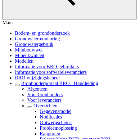
Main
Bodem- en grondonderzoek
Grondwatermonitoring
Grondwatergebruik
Mijnbouwwet
Milieukwaliteit
Modellen
Informatie voor BRO gebruikers
Informatie voor softwareleveranciers
BRO wijzigingsbeheer
Bronhouderportaal BRO - Handleiding
Algemeen
Voor bronhouders
Voor leveranciers
Overzichten
Gegevensmodel
Notificaties
Ontwerpschema
Probleemoplossing
Rapporten