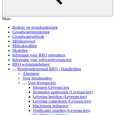
Main
Bodem- en grondonderzoek
Grondwatermonitoring
Grondwatergebruik
Mijnbouwwet
Milieukwaliteit
Modellen
Informatie voor BRO gebruikers
Informatie voor softwareleveranciers
BRO wijzigingsbeheer
Bronhouderportaal BRO - Handleiding
Algemeen
Voor bronhouders
Voor leveranciers
Inloggen Leveranciers
Bestanden aanleveren (Leveranciers)
Levering bekijken (Leveranciers)
Levering controleren (Leveranciers)
Machtiging delegeren
Notificaties instellen (Leveranciers)