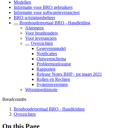
Modellen
Informatie voor BRO gebruikers
Informatie voor softwareleveranciers
BRO wijzigingsbeheer
Bronhouderportaal BRO - Handleiding
Algemeen
Voor bronhouders
Voor leveranciers
Overzichten
Gegevensmodel
Notificaties
Ontwerpschema
Probleemoplossing
Rapporten
Release Notes BHP - tot maart 2021
Rollen en Rechten
Systeemvereisten
Wijzigingshistorie
Breadcrumbs
Bronhouderportaal BRO - Handleiding
Overzichten
On this Page