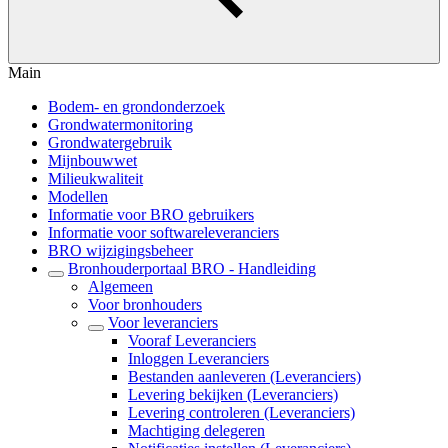
Main
Bodem- en grondonderzoek
Grondwatermonitoring
Grondwatergebruik
Mijnbouwwet
Milieukwaliteit
Modellen
Informatie voor BRO gebruikers
Informatie voor softwareleveranciers
BRO wijzigingsbeheer
Bronhouderportaal BRO - Handleiding
Algemeen
Voor bronhouders
Voor leveranciers
Vooraf Leveranciers
Inloggen Leveranciers
Bestanden aanleveren (Leveranciers)
Levering bekijken (Leveranciers)
Levering controleren (Leveranciers)
Machtiging delegeren