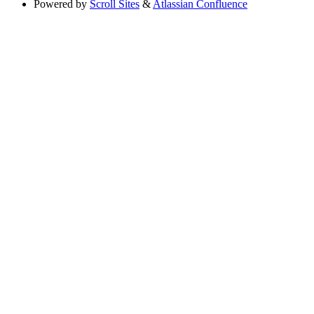
Powered by
Scroll Sites
&
Atlassian Confluence