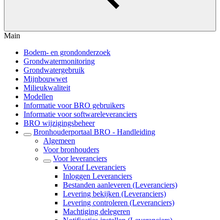
Main
Bodem- en grondonderzoek
Grondwatermonitoring
Grondwatergebruik
Mijnbouwwet
Milieukwaliteit
Modellen
Informatie voor BRO gebruikers
Informatie voor softwareleveranciers
BRO wijzigingsbeheer
Bronhouderportaal BRO - Handleiding
Algemeen
Voor bronhouders
Voor leveranciers
Vooraf Leveranciers
Inloggen Leveranciers
Bestanden aanleveren (Leveranciers)
Levering bekijken (Leveranciers)
Levering controleren (Leveranciers)
Machtiging delegeren