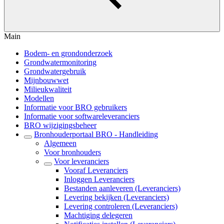
Main
Bodem- en grondonderzoek
Grondwatermonitoring
Grondwatergebruik
Mijnbouwwet
Milieukwaliteit
Modellen
Informatie voor BRO gebruikers
Informatie voor softwareleveranciers
BRO wijzigingsbeheer
Bronhouderportaal BRO - Handleiding
Algemeen
Voor bronhouders
Voor leveranciers
Vooraf Leveranciers
Inloggen Leveranciers
Bestanden aanleveren (Leveranciers)
Levering bekijken (Leveranciers)
Levering controleren (Leveranciers)
Machtiging delegeren