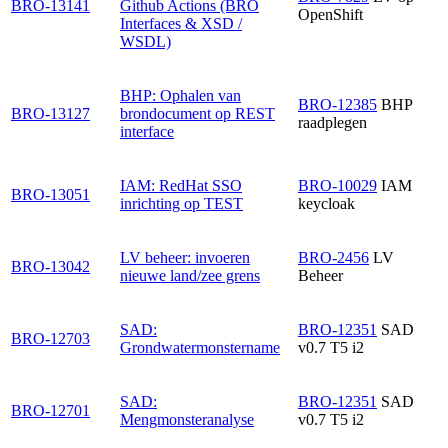
BRO-13141
Github Actions (BRO
OpenShift
Interfaces & XSD /
WSDL)
BHP: Ophalen van
BRO-12385
BHP
BRO-13127
brondocument op REST
raadplegen
interface
IAM: RedHat SSO
BRO-10029
IAM
BRO-13051
inrichting op TEST
keycloak
LV beheer: invoeren
BRO-2456
LV
BRO-13042
nieuwe land/zee grens
Beheer
SAD:
BRO-12351
SAD
BRO-12703
Grondwatermonstername
v0.7 T5 i2
SAD:
BRO-12351
SAD
BRO-12701
Mengmonsteranalyse
v0.7 T5 i2