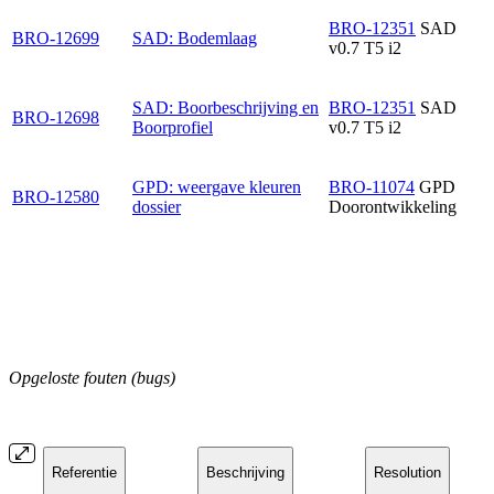
BRO-12351
SAD
BRO-12699
SAD: Bodemlaag
v0.7 T5 i2
SAD: Boorbeschrijving en
BRO-12351
SAD
BRO-12698
Boorprofiel
v0.7 T5 i2
GPD: weergave kleuren
BRO-11074
GPD
BRO-12580
dossier
Doorontwikkeling
Opgeloste fouten (bugs)
Referentie
Beschrijving
Resolution