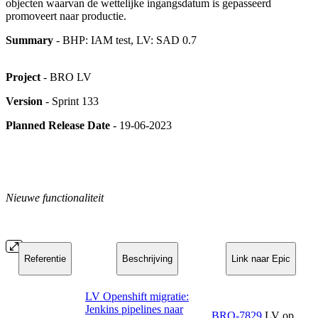
objecten waarvan de wettelijke ingangsdatum is gepasseerd
promoveert naar productie.
Summary
- BHP: IAM test, LV: SAD 0.7
Project
- BRO LV
Version
- Sprint 133
Planned Release Date
- 19-06-2023
Nieuwe functionaliteit
Referentie
Beschrijving
Link naar Epic
LV Openshift migratie:
Jenkins pipelines naar
BRO-7829
LV op