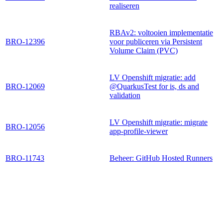
realiseren
RBAv2: voltooien implementatie
BRO-12396
voor publiceren via Persistent
Volume Claim (PVC)
LV Openshift migratie: add
BRO-12069
@QuarkusTest for is, ds and
validation
LV Openshift migratie: migrate
BRO-12056
app-profile-viewer
BRO-11743
Beheer: GitHub Hosted Runners