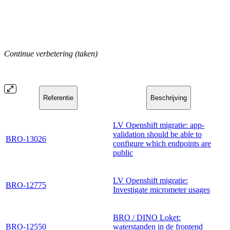
Continue verbetering (taken)
Referentie
Beschrijving
LV Openshift migratie: app-
validation should be able to
BRO-13026
configure which endpoints are
public
LV Openshift migratie:
BRO-12775
Investigate micrometer usages
BRO / DINO Loket:
BRO-12550
waterstanden in de frontend