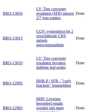
LV: Tree converter
BRO-13016
resultaten (SFR) missen
Done
2/7 json entities
GUF: systeemfout bij 2
verschillende CRS
BRO-13015
Done
stelsels
ontwerpinstallatie
LV: Tree converter
BRO-13010
resultaten bevatten
Done
dubbele leaf nodes
BHR-P / SFR - "curly
BRO-12995
Done
brackets" foutmelding
BHP: Levering
beoordeel emails
BRO-12983
worden niet meer
Done