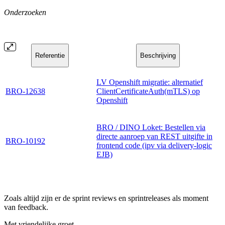
Onderzoeken
Referentie
Beschrijving
LV Openshift migratie: alternatief
BRO-12638
ClientCertificateAuth(mTLS) op
Openshift
BRO / DINO Loket: Bestellen via
directe aanroep van REST uitgifte in
BRO-10192
frontend code (ipv via delivery-logic
EJB)
Zoals altijd zijn er de sprint reviews en sprintreleases als moment
van feedback.
Met vriendelijke groet,