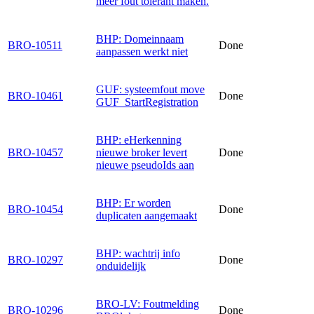
meer fout tolerant maken.
BHP: Domeinnaam
BRO-10511
Done
aanpassen werkt niet
GUF: systeemfout move
BRO-10461
Done
GUF_StartRegistration
BHP: eHerkenning
BRO-10457
nieuwe broker levert
Done
nieuwe pseudoIds aan
BHP: Er worden
BRO-10454
Done
duplicaten aangemaakt
BHP: wachtrij info
BRO-10297
Done
onduidelijk
BRO-LV: Foutmelding
BRO-10296
Done