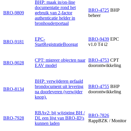
BHP: maak in/on-line
documentatie rond het
BRO-4725
BHP
BRO-9809
gebruik van 2-factor
beheer
authenticatie helder in
bronhouderportaal
EPC-
BRO-9439
EPC
BRO-9181
StartRegistratieBoorgat
v1.0 T4 i2
CPT: migreer objecten naar
BRO-4753
CPT
BRO-9028
EAV model
doorontwikkeling
BHP: verwijderen gefaald
brondocument uit levering
BRO-4755
BHP
BRO-8134
na doorleveren (verwijder
doorontwikkeling
knop).
RBAv2: bij wijziging BH /
BRO-7826
BRO-7928
DL een lijst van BRO-ID's
RappBZK / Monitor
kunnen laden