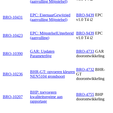
(aanvulling Mijnstelsel)
EPC: EigenaarGewijzigd
BRO-9439
EPC
BRO-10431
(aanvulling Mijnstelsel)
v1.0 T4 i2
EPC: MijnstelselUitgebreid
BRO-9439
EPC
BRO-10423
(aanvulling)
v1.0 T4 i2
GAR: Updaten
BRO-4733
GAR
BRO-10390
Parameterlijst
doorontwikkeling
BRO-4732
BHR-
BHR-GT: opvoeren kleuren
BRO-10236
GT
NEN5104 grondsoort
doorontwikkeling
BHP: toevoegen
BRO-4755
BHP
BRO-10207
kwaliteitsregime aan
doorontwikkeling
rapportage