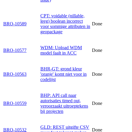
CPT: voidable (nillable,
leeg) boolean incorrect
BRO-10589
Done
voor sommige attributen in
geopackage
WDM: Upload WDM
BRO-10577
Done
model faalt in ACC
BHR-GT: grond kleur
BRO-10563
'oranje' komt niet voor in
Done
codelijst
BHP: API call naar
autorisaties timed out,
BRO-10559
Done
veroorzaakt uitroeptekens
bij projecten
GLD: REST uitgifte CSV
BRO-10532
Done