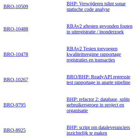
BHP: Verwijderen tslint sonar
BRO-10509
statische code analyse
RBAv2 aftesten gevonden fouten
BRO-10488
in uitregistratie / inonderzoek
RBAv2 Testen toevoegen
BRO-10478
kwaliteitsregime rapportage
registraties en transacties
BRO/BHP: ReadyAPI regressie
BRO-10267
test rapportage in aparte pipeline
BHP: refactor 2: database, splits
BRO-9795
gebruikersgroep in project en
organisatie
BHP: script om dataleveranciers
BRO-8925
inzichtelijk te maken