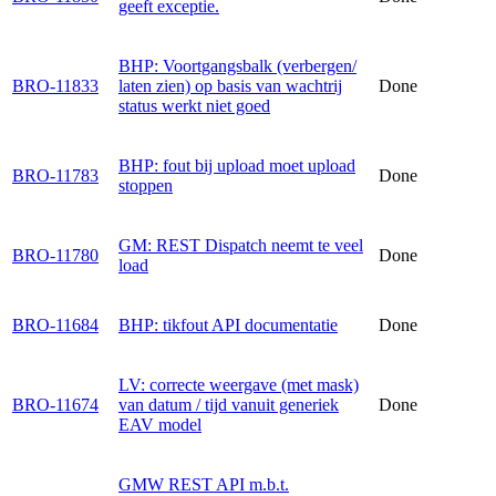
geeft exceptie.
BHP: Voortgangsbalk (verbergen/
BRO-11833
laten zien) op basis van wachtrij
Done
status werkt niet goed
BHP: fout bij upload moet upload
BRO-11783
Done
stoppen
GM: REST Dispatch neemt te veel
BRO-11780
Done
load
BRO-11684
BHP: tikfout API documentatie
Done
LV: correcte weergave (met mask)
BRO-11674
van datum / tijd vanuit generiek
Done
EAV model
GMW REST API m.b.t.