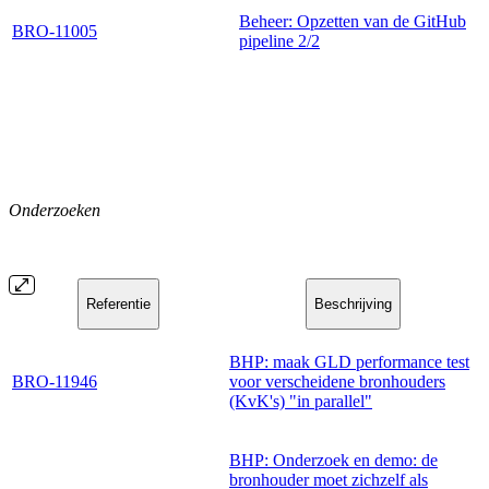
Beheer: Opzetten van de GitHub
BRO-11005
pipeline 2/2
Onderzoeken
Referentie
Beschrijving
BHP: maak GLD performance test
BRO-11946
voor verscheidene bronhouders
(KvK's) "in parallel"
BHP: Onderzoek en demo: de
bronhouder moet zichzelf als