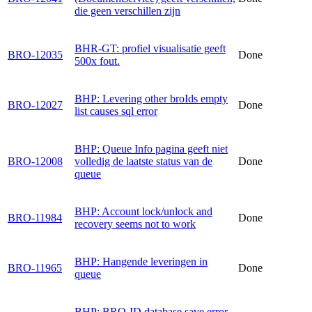
die geen verschillen zijn
BHR-GT: profiel visualisatie geeft
BRO-12035
Done
500x fout.
BHP: Levering other broIds empty
BRO-12027
Done
list causes sql error
BHP: Queue Info pagina geeft niet
BRO-12008
volledig de laatste status van de
Done
queue
BHP: Account lock/unlock and
BRO-11984
Done
recovery seems not to work
BHP: Hangende leveringen in
BRO-11965
Done
queue
BHP: BRO-ID database save error