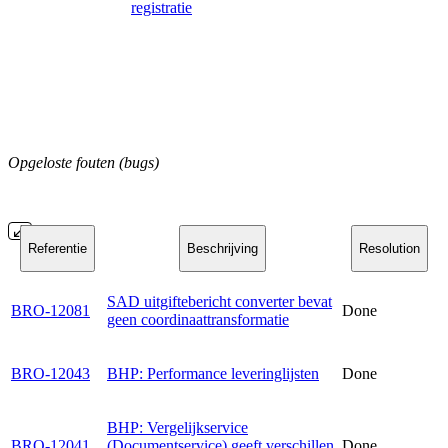
registratie
Opgeloste fouten (bugs)
Referentie
Beschrijving
Resolution
SAD uitgiftebericht converter bevat
BRO-12081
Done
geen coordinaattransformatie
BRO-12043
BHP: Performance leveringlijsten
Done
BHP: Vergelijkservice
BRO-12041
(Documentservice) geeft verschillen,
Done