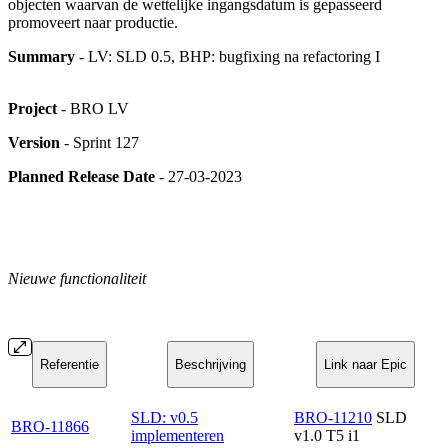
objecten waarvan de wettelijke ingangsdatum is gepasseerd
promoveert naar productie.
Summary
- LV: SLD 0.5, BHP: bugfixing na refactoring I
Project
- BRO LV
Version
- Sprint 127
Planned Release Date
- 27-03-2023
Nieuwe functionaliteit
Referentie
Beschrijving
Link naar Epic
SLD: v0.5
BRO-11210
SLD
BRO-11866
implementeren
v1.0 T5 i1