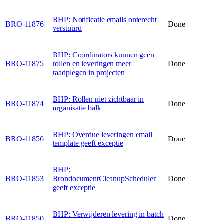
BHP: Notificatie emails onterecht
BRO-11876
Done
verstuurd
BHP: Coordinators kunnen geen
BRO-11875
rollen en leveringen meer
Done
raadplegen in projecten
BHP: Rollen niet zichtbaar in
BRO-11874
Done
organisatie balk
BHP: Overdue leveringen email
BRO-11856
Done
template geeft exceptie
BHP:
BRO-11853
BrondocumentCleanupScheduler
Done
geeft exceptie
BHP: Verwijderen levering in batch
BRO-11850
Done