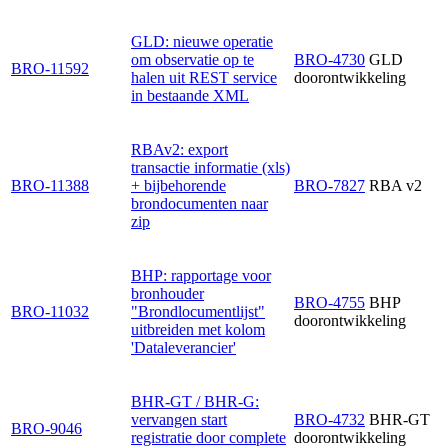
GLD: nieuwe operatie
om observatie op te
BRO-4730
GLD
BRO-11592
halen uit REST service
doorontwikkeling
in bestaande XML
RBAv2: export
transactie informatie (xls)
BRO-11388
+ bijbehorende
BRO-7827
RBA v2
brondocumenten naar
zip
BHP: rapportage voor
bronhouder
BRO-4755
BHP
BRO-11032
"Brondlocumentlijst"
doorontwikkeling
uitbreiden met kolom
'Dataleverancier'
BHR-GT / BHR-G:
vervangen start
BRO-4732
BHR-GT
BRO-9046
registratie door complete
doorontwikkeling