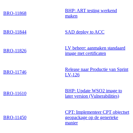
BHP: ART testing werkend
BRO-11868
maken
BRO-11844
SAD deploy to ACC
LV beheer: aanmaken standaard
BRO-11826
image met certificaten
Release naar Productie van Sprint
BRO-11746
LV-126
BHP: Update WSO2 image to
BRO-11610
later version (Vulnerabilities)
CPT: Implementeer CPT objectset
BRO-11450
geopackage op de generieke
manier