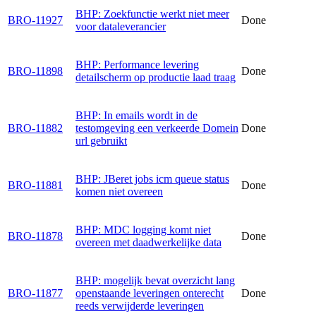
BHP: Zoekfunctie werkt niet meer
BRO-11927
Done
voor dataleverancier
BHP: Performance levering
BRO-11898
Done
detailscherm op productie laad traag
BHP: In emails wordt in de
BRO-11882
testomgeving een verkeerde Domein
Done
url gebruikt
BHP: JBeret jobs icm queue status
BRO-11881
Done
komen niet overeen
BHP: MDC logging komt niet
BRO-11878
Done
overeen met daadwerkelijke data
BHP: mogelijk bevat overzicht lang
BRO-11877
openstaande leveringen onterecht
Done
reeds verwijderde leveringen