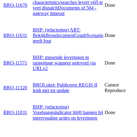
characteristics/searches levert véél te
BRO-11670
Done
veel dispatchDocuments of 504 -
gateway timeout
BHP: (refactoring) ART:
BRO-11631
BekijkBrondocumentGraphScenario
Done
geeft fout
BHP: missende leveringen in
BRO-11571
rapportage wanneer geleverd via
Done
URLv2
BROLoket: Publiceren REGIS II
Cannot
BRO-11320
leidt niet tot update
Reproduce
BHP: (refactoring)
BRO-11031
Voortgangsindicator blijft hangen bij
Done
meervoudige acties op leveringen