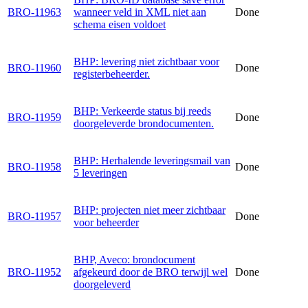
BRO-11963
wanneer veld in XML niet aan
Done
schema eisen voldoet
BHP: levering niet zichtbaar voor
BRO-11960
Done
registerbeheerder.
BHP: Verkeerde status bij reeds
BRO-11959
Done
doorgeleverde brondocumenten.
BHP: Herhalende leveringsmail van
BRO-11958
Done
5 leveringen
BHP: projecten niet meer zichtbaar
BRO-11957
Done
voor beheerder
BHP, Aveco: brondocument
BRO-11952
afgekeurd door de BRO terwijl wel
Done
doorgeleverd