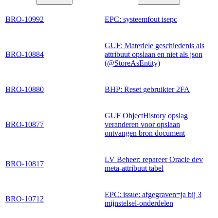
BRO-10992
EPC: systeemfout isepc
GUF: Materiele geschiedenis als
BRO-10884
attribuut opslaan en niet als json
(@StoreAsEntity)
BRO-10880
BHP: Reset gebruikter 2FA
GUF ObjectHistory opslag
BRO-10877
veranderen voor opslaan
ontvangen bron document
LV Beheer: repareer Oracle dev
BRO-10817
meta-attribuut tabel
EPC: issue: afgegraven=ja bij 3
BRO-10712
mijnstelsel-onderdelen