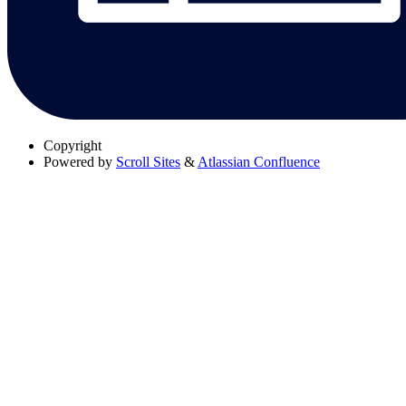
Copyright
Powered by
Scroll Sites
&
Atlassian Confluence