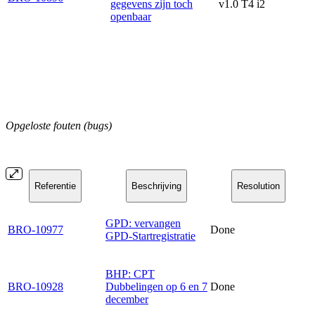
gegevens zijn toch
v1.0 T4 i2
openbaar
Opgeloste fouten (bugs)
Referentie
Beschrijving
Resolution
GPD: vervangen
BRO-10977
Done
GPD-Startregistratie
BHP: CPT
BRO-10928
Dubbelingen op 6 en 7
Done
december