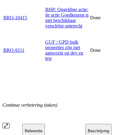
BHP: Ongeldige actie:
de actie Goedkeuren is
BRO-10415
Done
niet beschikbaar
verschijnt onterecht
GUF / GPD bulk
properties zijn niet
BRO-9211
Done
aanwezig op dev en
test
Continue verbetering (taken)
Referentie
Beschrijving