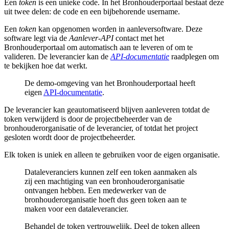
Een
token
is een unieke code. In het Bronhouderportaal bestaat deze
uit twee delen: de code en een bijbehorende username.
Een
token
kan opgenomen worden in aanleversoftware. Deze
software legt via de
Aanlever-API
contact met het
Bronhouderportaal om automatisch aan te leveren of om te
valideren. De leverancier kan de
API-documentatie
raadplegen om
te bekijken hoe dat werkt.
De demo-omgeving van het Bronhouderportaal heeft
eigen
API-documentatie
.
De leverancier kan geautomatiseerd blijven aanleveren totdat de
token verwijderd is door de projectbeheerder van de
bronhouderorganisatie of de leverancier, of totdat het project
gesloten wordt door de projectbeheerder.
Elk token is uniek en alleen te gebruiken voor de eigen organisatie.
Dataleveranciers kunnen zelf een token aanmaken als
zij een machtiging van een bronhouderorganisatie
ontvangen hebben. Een medewerker van de
bronhouderorganisatie hoeft dus geen token aan te
maken voor een dataleverancier.
Behandel de token vertrouwelijk. Deel de token alleen