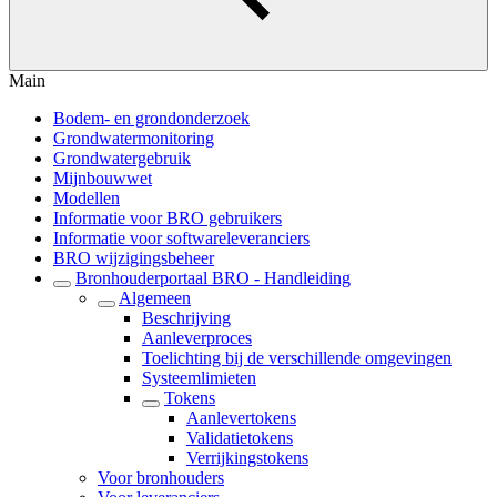
Main
Bodem- en grondonderzoek
Grondwatermonitoring
Grondwatergebruik
Mijnbouwwet
Modellen
Informatie voor BRO gebruikers
Informatie voor softwareleveranciers
BRO wijzigingsbeheer
Bronhouderportaal BRO - Handleiding
Algemeen
Beschrijving
Aanleverproces
Toelichting bij de verschillende omgevingen
Systeemlimieten
Tokens
Aanlevertokens
Validatietokens
Verrijkingstokens
Voor bronhouders