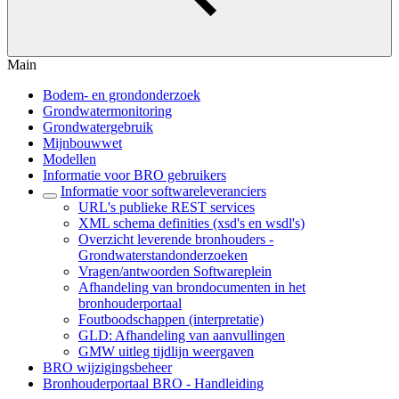
Main
Bodem- en grondonderzoek
Grondwatermonitoring
Grondwatergebruik
Mijnbouwwet
Modellen
Informatie voor BRO gebruikers
Informatie voor softwareleveranciers
URL's publieke REST services
XML schema definities (xsd's en wsdl's)
Overzicht leverende bronhouders -
Grondwaterstandonderzoeken
Vragen/antwoorden Softwareplein
Afhandeling van brondocumenten in het
bronhouderportaal
Foutboodschappen (interpretatie)
GLD: Afhandeling van aanvullingen
GMW uitleg tijdlijn weergaven
BRO wijzigingsbeheer
Bronhouderportaal BRO - Handleiding